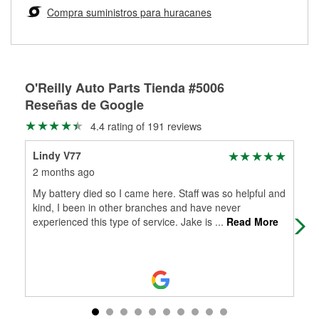
medirán tus tambores o discos para determinar si pueden
Compra suministros para huracanes
Más información sobre el Programa de Préstamo de
ser rectificados con seguridad. Si tus tambores o discos no
Herramientas de O'Reilly
pueden ser reutilizados, podemos ayudarte a encontrar las
partes de reemplazo correctas para tu reparación.
Rectificación de tambores y discos de freno
O'Reilly Auto Parts Tienda #5006
Reseñas de Google
4.4 rating of 191 reviews
Lindy V77
Ry
2 months ago
2 m
My battery died so I came here. Staff was so helpful and
Sto
kind, I been in other branches and have never
park
experienced this type of service. Jake is
...
Read More
hel