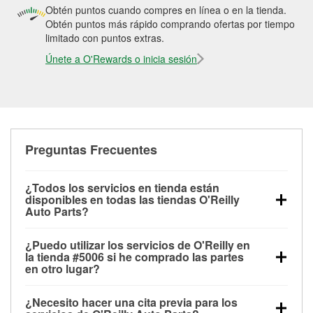
Obtén puntos cuando compres en línea o en la tienda.
Obtén puntos más rápido comprando ofertas por tiempo
limitado con puntos extras.
Únete a O'Rewards o inicia sesión
Preguntas Frecuentes
¿Todos los servicios en tienda están
disponibles en todas las tiendas O'Reilly
Auto Parts?
Todos los servicios gratuitos de tienda, incluyendo
¿Puedo utilizar los servicios de O'Reilly en
las pruebas de batería, pruebas de alternador y
la tienda #5006 si he comprado las partes
motor de arranque, revisión de la luz “Check Engine”
en otro lugar?
con O'Reilly VeriScan® e instalación de
Puedes solicitar la mayoría de los servicios en tienda
limpiaparabrisas o bombillas, están disponibles en
¿Necesito hacer una cita previa para los
de O'Reilly Auto Parts que estén disponibles en la
todas las tiendas O'Reilly Auto Parts. La tienda