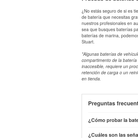
¿No estás seguro de si es tie
de batería que necesitas gra
nuestros profesionales en au
sea que busques baterías par
baterías de marina, podemos
Stuart.
*Algunas baterías de vehículo
compartimento de la batería 
inaccesible, requiere un pro
retención de carga o un reini
en tienda.
Preguntas frecuent
¿Cómo probar la bate
Puedes probar la bater
¿Cuáles son las señal
con el vehículo apagado