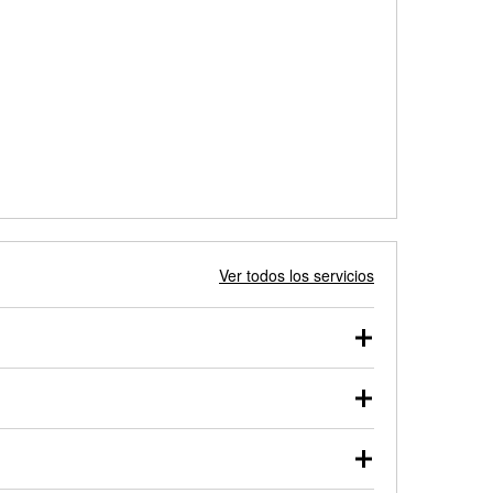
Ver todos los servicios
 autos, camionetas, SUVs, vehículos comerciales y
 probarse dentro o fuera del vehículo y cargarse en
uno de nuestros profesionales te ayudará a encontrar
otor de arranque o alternador. Lleva tu vehículo a tu
y arranque en el estacionamiento, o desmonta el
rueben.