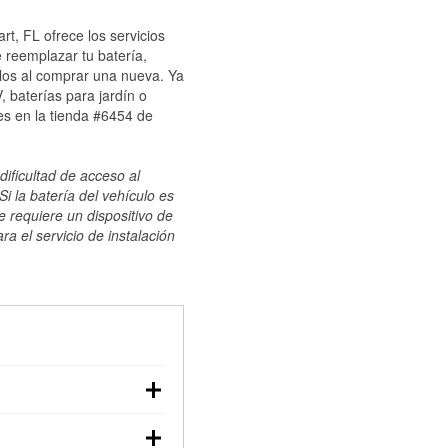
rt, FL ofrece los servicios
 reemplazar tu batería,
ulos al comprar una nueva. Ya
 baterías para jardín o
es en la tienda #6454 de
dificultad de acceso al
i la batería del vehículo es
e requiere un dispositivo de
ra el servicio de instalación
ilizar un multímetro:
voltaje: una batería en