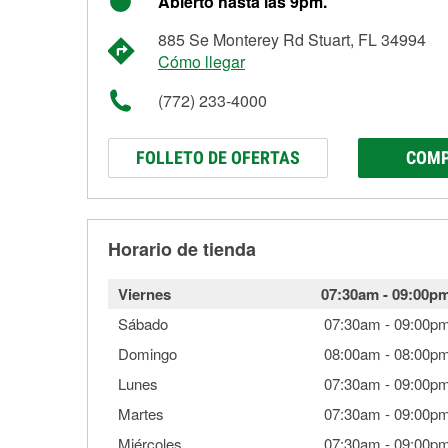
Abierto hasta las 9pm.
885 Se Monterey Rd Stuart, FL 34994
Cómo llegar
(772) 233-4000
FOLLETO DE OFERTAS
COMP
Horario de tienda
Viernes
07:30am
-
09:00p
Sábado
07:30am
-
09:00p
Domingo
08:00am
-
08:00p
Lunes
07:30am
-
09:00p
Martes
07:30am
-
09:00p
Miércoles
07:30am
-
09:00p