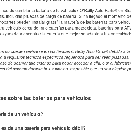
mpo de cambiar la batería de tu vehículo? O'Reilly Auto Parts® en Stua
tis, incluidas pruebas de carga de batería. Si ha llegado el momento de
topartes pueden instalar gratis* la mayoría de las baterías para vehíc
a vehículo cerca de mí o baterías para motocicleta, baterías para ATV,
 ayudarte a encontrar la batería que mejor se adapte a tus necesidad
s no pueden revisarse en las tiendas O'Reilly Auto Parts® debido a la 
o a requisitos técnicos específicos requeridos para ser reemplazadas. S
ceso de desmontaje extenso para poder acceder a ella, o si el fabricant
cio del sistema durante la instalación, es posible que no sea elegible pa
es sobre las baterías para vehículos
ría de un vehículo?
ía de un vehículo de varias maneras. El método más rápido es ut
es de una batería para vehículo débil?
, conecta los cables a las terminales de la batería y verifica el 