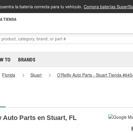
cuentra la batería correcta para tu vehículo.
Compra baterías SuperSta
LA TIENDA
W TO
BRANDS
Florida
Stuart
O'Reilly Auto Parts - Stuart Tienda #645
y Auto Parts en Stuart, FL