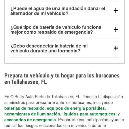
Una batería completamente cargada puede
¿Puede el agua de una inundación dañar el
alimentar pequeños accesorios durante un tiempo
alternador de mi vehículo?
limitado, pero el uso repetido sin conducir el vehículo
Sí. Los alternadores suelen estar montados en la
puede descargarla rápidamente. Se recomienda
¿Qué tipo de batería de vehículo funciona
parte baja del compartimento del motor y pueden
contar con un equipo de carga de respaldo para
mejor como respaldo de emergencia?
dañarse si se sumergen, lo que puede provocar una
cortes prolongados.
Las baterías AGM y marinas se usan comúnmente
falla en el sistema de carga y que la batería se agote
¿Debo desconectar la batería de mi
para aplicaciones de ciclo profundo porque son
días después de la exposición.
vehículo durante una tormenta?
selladas, resistentes a las vibraciones y más
Desconectarla puede ayudar a prevenir ciertas
adecuadas para ciclos repetidos de descarga
sobrecargas eléctricas, pero no te protegerá contra
profunda y recarga.
los daños por inundación. Evitar el agua estancada y
Prepara tu vehículo y tu hogar para los huracanes
preparar opciones de carga de respaldo son
en Tallahassee, FL
medidas de protección más efectivas.
En O’Reilly Auto Parts de Tallahassee, FL, tienes a tu disposición
suministros para prepararte ante los huracanes, incluyendo
baterías de respaldo
,
equipos de energía portátiles
,
herramientas de iluminación
,
líquidos para automotrices
, y
accesorios de emergencia
. Prepararte con anticipación ayuda a
reducir los riesgos relacionados con el vehículo durante