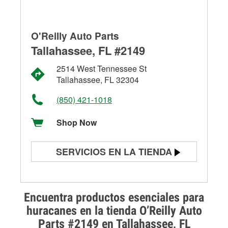
O'Reilly Auto Parts
Tallahassee, FL #2149
2514 West Tennessee St
Tallahassee, FL 32304
(850) 421-1018
Shop Now
SERVICIOS EN LA TIENDA
Prueba de batería
Prueba de alternadores y
Encuentra productos esenciales para
arrancadores
huracanes en la tienda O’Reilly Auto
Parts #2149 en Tallahassee, FL
Revisión de la luz "Check Engine"