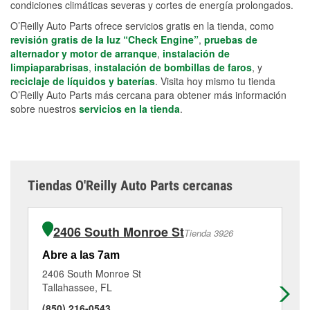
condiciones climáticas severas y cortes de energía prolongados.
O’Reilly Auto Parts ofrece servicios gratis en la tienda, como
revisión gratis de la luz “Check Engine”
,
pruebas de
alternador y motor de arranque
,
instalación de
limpiaparabrisas
,
instalación de bombillas de faros
, y
reciclaje de líquidos y baterías
. Visita hoy mismo tu tienda
O’Reilly Auto Parts más cercana para obtener más información
sobre nuestros
servicios en la tienda
.
Tiendas O'Reilly Auto Parts cercanas
2406 South Monroe St
Tienda 3926
Abre a las 7am
Ab
2406 South Monroe St
24
Tallahassee, FL
Ta
(850) 216-0543
(8