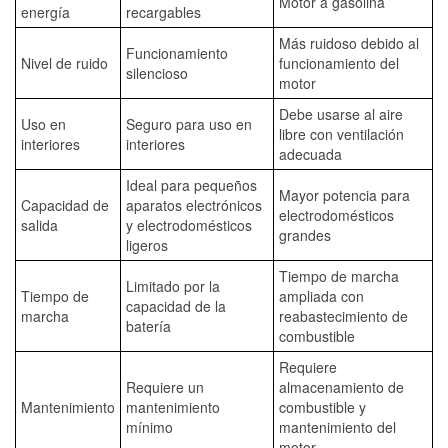
Motor a gasolina
energía
recargables
Más ruidoso debido al
Funcionamiento
Nivel de ruido
funcionamiento del
silencioso
motor
Debe usarse al aire
Uso en
Seguro para uso en
libre con ventilación
interiores
interiores
adecuada
Ideal para pequeños
Mayor potencia para
Capacidad de
aparatos electrónicos
electrodomésticos
salida
y electrodomésticos
grandes
ligeros
Tiempo de marcha
Limitado por la
Tiempo de
ampliada con
capacidad de la
marcha
reabastecimiento de
batería
combustible
Requiere
Requiere un
almacenamiento de
Mantenimiento
mantenimiento
combustible y
mínimo
mantenimiento del
motor