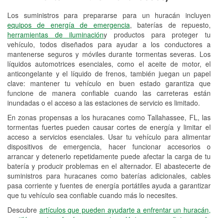
Los suministros para prepararse para un huracán incluyen
Reciclaje de baterías y aceite
equipos de energía de emergencia
, baterías de repuesto,
herramientas de iluminación
y productos para proteger tu
Instalación de bombillas de faros
vehículo, todos diseñados para ayudar a los conductores a
Instalación de limpiaparabrisas
mantenerse seguros y móviles durante tormentas severas. Los
líquidos automotrices esenciales, como el aceite de motor, el
Programa de Préstamo de
anticongelante y el líquido de frenos, también juegan un papel
clave: mantener tu vehículo en buen estado garantiza que
Herramientas
funcione de manera confiable cuando las carreteras están
inundadas o el acceso a las estaciones de servicio es limitado.
Rectificación de tambores y discos de
freno
En zonas propensas a los huracanes como Tallahassee, FL, las
tormentas fuertes pueden causar cortes de energía y limitar el
Hurricane Supplies
acceso a servicios esenciales. Usar tu vehículo para alimentar
dispositivos de emergencia, hacer funcionar accesorios o
Conoce más
arrancar y detenerlo repetidamente puede afectar la carga de tu
batería y producir problemas en el alternador. El abastecerte de
suministros para huracanes como baterías adicionales, cables
pasa corriente y fuentes de energía portátiles ayuda a garantizar
que tu vehículo sea confiable cuando más lo necesites.
Descubre
artículos que pueden ayudarte a enfrentar un huracán,