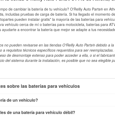
empo de cambiar la batería de tu vehículo? O'Reilly Auto Parts® en Ath
tis, incluidas pruebas de carga de batería. Si ha llegado el momento de
topartes pueden instalar gratis* la mayoría de las baterías para vehíc
a vehículo cerca de mí o baterías para motocicleta, baterías para ATV,
 ayudarte a encontrar la batería que mejor se adapte a tus necesidad
s no pueden revisarse en las tiendas O'Reilly Auto Parts® debido a la 
o a requisitos técnicos específicos requeridos para ser reemplazadas. S
ceso de desmontaje extenso para poder acceder a ella, o si el fabricant
cio del sistema durante la instalación, es posible que no sea elegible pa
es sobre las baterías para vehículos
ría de un vehículo?
ía de un vehículo de varias maneras. El método más rápido es ut
es de una batería para vehículo débil?
, conecta los cables a las terminales de la batería y verifica el 