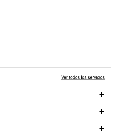
Ver todos los servicios
 autos, camionetas, SUVs, vehículos comerciales y
 probarse dentro o fuera del vehículo y cargarse en
uno de nuestros profesionales te ayudará a encontrar
otor de arranque o alternador. Lleva tu vehículo a tu
y arranque en el estacionamiento, o desmonta el
rueben.