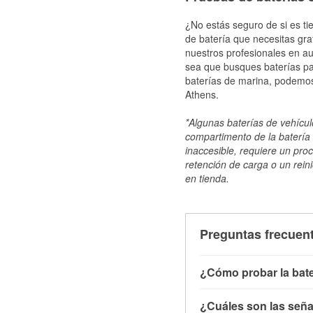
¿No estás seguro de si es ti
de batería que necesitas gra
nuestros profesionales en au
sea que busques baterías par
baterías de marina, podemos
Athens.
*Algunas baterías de vehículo
compartimento de la batería 
inaccesible, requiere un pro
retención de carga o un reini
en tienda.
Preguntas frecuent
¿Cómo probar la bate
Puedes probar la bater
¿Cuáles son las señal
con el vehículo apagado