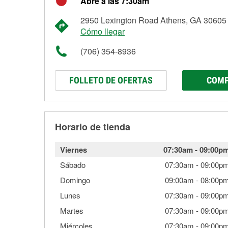
Abre a las 7:30am
2950 Lexington Road Athens, GA 30605
Cómo llegar
(706) 354-8936
FOLLETO DE OFERTAS
COMP
Horario de tienda
Viernes
07:30am
-
09:00p
Sábado
07:30am
-
09:00p
Domingo
09:00am
-
08:00p
Lunes
07:30am
-
09:00p
Martes
07:30am
-
09:00p
Miércoles
07:30am
-
09:00p