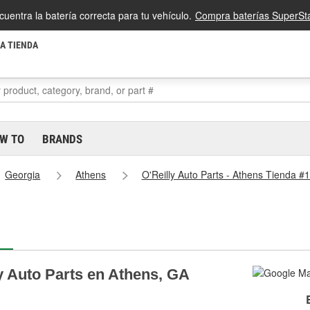
cuentra la batería correcta para tu vehículo.
Compra baterías SuperSta
LA TIENDA
W TO
BRANDS
Georgia
Athens
O'Reilly Auto Parts - Athens Tienda #
y Auto Parts en Athens, GA