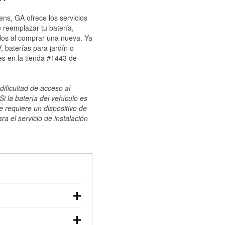
ens, GA ofrece los servicios
 reemplazar tu batería,
ulos al comprar una nueva. Ya
 baterías para jardín o
es en la tienda #1443 de
dificultad de acceso al
i la batería del vehículo es
e requiere un dispositivo de
ra el servicio de instalación
ilizar un multímetro:
voltaje: una batería en