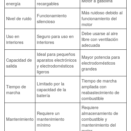
Motor a gasolina
energía
recargables
Más ruidoso debido al
Funcionamiento
Nivel de ruido
funcionamiento del
silencioso
motor
Debe usarse al aire
Uso en
Seguro para uso en
libre con ventilación
interiores
interiores
adecuada
Ideal para pequeños
Mayor potencia para
Capacidad de
aparatos electrónicos
electrodomésticos
salida
y electrodomésticos
grandes
ligeros
Tiempo de marcha
Limitado por la
Tiempo de
ampliada con
capacidad de la
marcha
reabastecimiento de
batería
combustible
Requiere
Requiere un
almacenamiento de
Mantenimiento
mantenimiento
combustible y
mínimo
mantenimiento del
motor