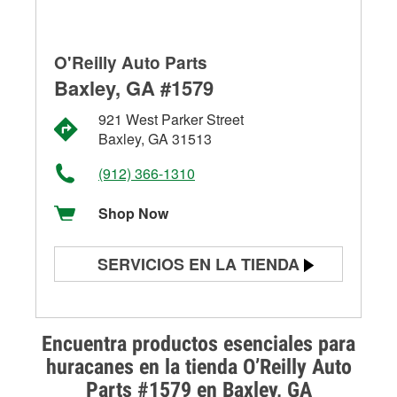
O'Reilly Auto Parts
Baxley, GA #1579
921 West Parker Street
Baxley, GA 31513
(912) 366-1310
Shop Now
SERVICIOS EN LA TIENDA
Prueba de batería
Prueba de alternadores y
Encuentra productos esenciales para
arrancadores
huracanes en la tienda O’Reilly Auto
Parts #1579 en Baxley, GA
Revisión de la luz "Check Engine"