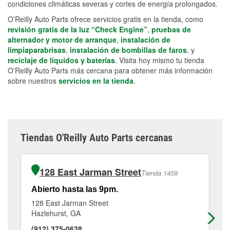
condiciones climáticas severas y cortes de energía prolongados.
O’Reilly Auto Parts ofrece servicios gratis en la tienda, como
revisión gratis de la luz “Check Engine”
,
pruebas de
alternador y motor de arranque
,
instalación de
limpiaparabrisas
,
instalación de bombillas de faros
, y
reciclaje de líquidos y baterías
. Visita hoy mismo tu tienda
O’Reilly Auto Parts más cercana para obtener más información
sobre nuestros
servicios en la tienda
.
Tiendas O'Reilly Auto Parts cercanas
128 East Jarman Street
Tienda 1459
Abierto hasta las 9pm.
Ab
128 East Jarman Street
70
Hazlehurst, GA
Al
(912) 375-0638
(9