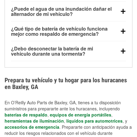
Una batería completamente cargada puede
¿Puede el agua de una inundación dañar el
alimentar pequeños accesorios durante un tiempo
alternador de mi vehículo?
limitado, pero el uso repetido sin conducir el vehículo
Sí. Los alternadores suelen estar montados en la
puede descargarla rápidamente. Se recomienda
¿Qué tipo de batería de vehículo funciona
parte baja del compartimento del motor y pueden
contar con un equipo de carga de respaldo para
mejor como respaldo de emergencia?
dañarse si se sumergen, lo que puede provocar una
cortes prolongados.
Las baterías AGM y marinas se usan comúnmente
falla en el sistema de carga y que la batería se agote
¿Debo desconectar la batería de mi
para aplicaciones de ciclo profundo porque son
días después de la exposición.
vehículo durante una tormenta?
selladas, resistentes a las vibraciones y más
Desconectarla puede ayudar a prevenir ciertas
adecuadas para ciclos repetidos de descarga
sobrecargas eléctricas, pero no te protegerá contra
profunda y recarga.
los daños por inundación. Evitar el agua estancada y
Prepara tu vehículo y tu hogar para los huracanes
preparar opciones de carga de respaldo son
en Baxley, GA
medidas de protección más efectivas.
En O’Reilly Auto Parts de Baxley, GA, tienes a tu disposición
suministros para prepararte ante los huracanes, incluyendo
baterías de respaldo
,
equipos de energía portátiles
,
herramientas de iluminación
,
líquidos para automotrices
, y
accesorios de emergencia
. Prepararte con anticipación ayuda a
reducir los riesgos relacionados con el vehículo durante