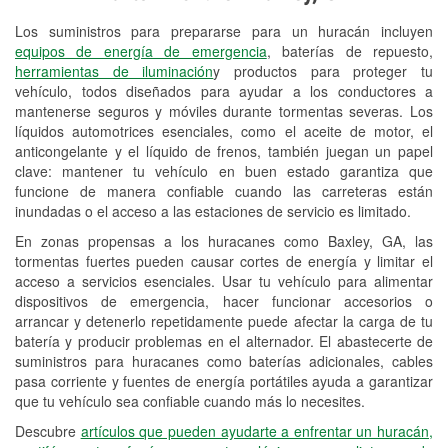
Los suministros para prepararse para un huracán incluyen
Reciclaje de baterías y aceite
equipos de energía de emergencia
, baterías de repuesto,
herramientas de iluminación
y productos para proteger tu
Instalación de bombillas de faros
vehículo, todos diseñados para ayudar a los conductores a
Instalación de limpiaparabrisas
mantenerse seguros y móviles durante tormentas severas. Los
líquidos automotrices esenciales, como el aceite de motor, el
Programa de Préstamo de
anticongelante y el líquido de frenos, también juegan un papel
clave: mantener tu vehículo en buen estado garantiza que
Herramientas
funcione de manera confiable cuando las carreteras están
inundadas o el acceso a las estaciones de servicio es limitado.
Rectificación de tambores y discos de
freno
En zonas propensas a los huracanes como Baxley, GA, las
tormentas fuertes pueden causar cortes de energía y limitar el
Hurricane Supplies
acceso a servicios esenciales. Usar tu vehículo para alimentar
dispositivos de emergencia, hacer funcionar accesorios o
Conoce más
arrancar y detenerlo repetidamente puede afectar la carga de tu
batería y producir problemas en el alternador. El abastecerte de
suministros para huracanes como baterías adicionales, cables
pasa corriente y fuentes de energía portátiles ayuda a garantizar
que tu vehículo sea confiable cuando más lo necesites.
Descubre
artículos que pueden ayudarte a enfrentar un huracán,