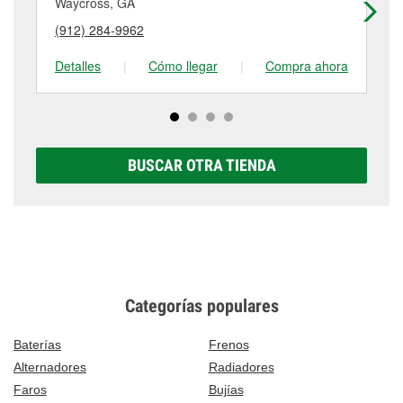
componentes provistos por el cliente. Para más
Waycross, GA
Al
puede variar según la tienda. Contacta o visita la
detalles, contáctanos al
(912) 452-0484
o visítanos
(912) 284-9962
(9
tienda #5050 para obtener más información.
en 3232 Us Highway 84, Blackshear, GA.
Detalles
|
Cómo llegar
|
Compra ahora
De
BUSCAR OTRA TIENDA
Categorías populares
Baterías
Frenos
Alternadores
Radiadores
Faros
Bujías