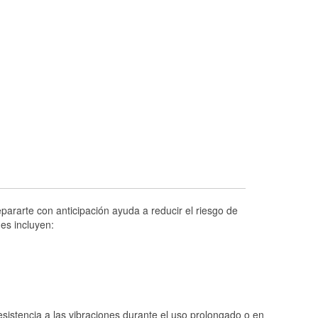
Prueba de alternadores y arrancadores
Revisión de la luz "Check Engine"
Reciclaje de baterías y aceite
Instalación de bombillas de faros
Instalación de limpiaparabrisas
Programa de Préstamo de Herramientas
Mezcla de pinturas
Rectificación de tambores y discos de
freno
Mangueras hidráulicas a la medida
pararte con anticipación ayuda a reducir el riesgo de
es incluyen:
Hurricane Supplies
Conoce más
istencia a las vibraciones durante el uso prolongado o en