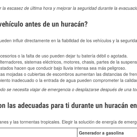
ir la escasez de última hora y mejorar la seguridad durante la evacuac
 vehículo antes de un huracán?
den influir directamente en la fiabilidad de los vehículos y la segurid
sorios o la falta de uso pueden dejar tu batería débil o agotada.
ernadores, sistemas eléctricos, motores, chasis, partes de la suspens
stados hacen que conducir bajo lluvia intensa sea más peligroso.
as mojadas o cubiertas de escombros aumentan las distancias de frena
ento inadecuado o la entrada de agua pueden comprometer la calidad
ndo se necesita viajar de emergencia o desplazarse después de una t
on las adecuadas para ti durante un huracán en 
nes y las tormentas tropicales. Elegir la solución de energía de eme
Generador a gasolina