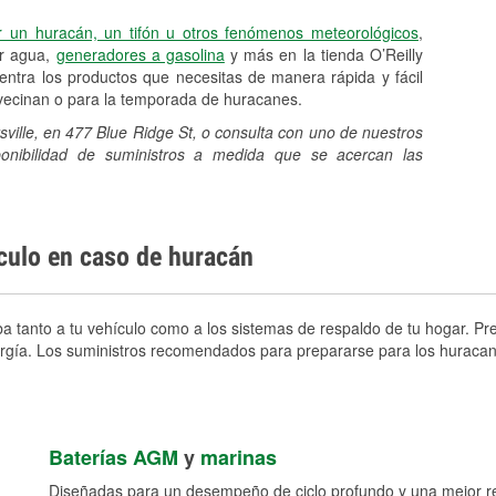
r un huracán, un tifón u otros fenómenos meteorológicos
,
er agua,
generadores a gasolina
y más en la tienda O’Reilly
ntra los productos que necesitas de manera rápida y fácil
avecinan o para la temporada de huracanes.
rsville, en 477 Blue Ridge St, o consulta con uno de nuestros
sponibilidad de suministros a medida que se acercan las
ículo en caso de huracán
ba tanto a tu vehículo como a los sistemas de respaldo de tu hogar. Pre
nergía. Los suministros recomendados para prepararse para los huracan
Baterías AGM
y
marinas
Diseñadas para un desempeño de ciclo profundo y una mejor res