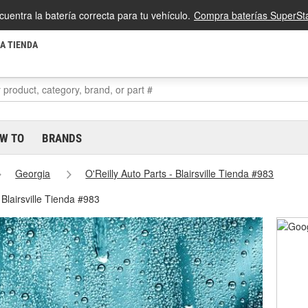
cuentra la batería correcta para tu vehículo.
Compra baterías SuperSta
LA TIENDA
W TO
BRANDS
Georgia
O'Reilly Auto Parts - Blairsville Tienda #983
 Blairsville Tienda #983