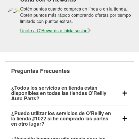
Obtén puntos cuando compres en línea o en la tienda.
Obtén puntos más rápido comprando ofertas por tiempo
limitado con puntos extras.
Únete a O'Rewards o inicia sesión
Preguntas Frecuentes
¿Todos los servicios en tienda están
disponibles en todas las tiendas O'Reilly
Auto Parts?
Todos los servicios gratuitos de tienda, incluyendo
¿Puedo utilizar los servicios de O'Reilly en
las pruebas de batería, pruebas de alternador y
la tienda #1022 si he comprado las partes
motor de arranque, revisión de la luz “Check Engine”
en otro lugar?
con O'Reilly VeriScan® e instalación de
Puedes solicitar la mayoría de los servicios en tienda
limpiaparabrisas o bombillas, están disponibles en
¿Necesito hacer una cita previa para los