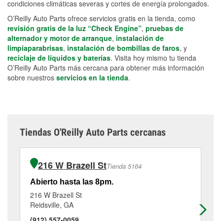
condiciones climáticas severas y cortes de energía prolongados.
O’Reilly Auto Parts ofrece servicios gratis en la tienda, como
revisión gratis de la luz “Check Engine”
,
pruebas de
alternador y motor de arranque
,
instalación de
limpiaparabrisas
,
instalación de bombillas de faros
, y
reciclaje de líquidos y baterías
. Visita hoy mismo tu tienda
O’Reilly Auto Parts más cercana para obtener más información
sobre nuestros
servicios en la tienda
.
Tiendas O'Reilly Auto Parts cercanas
216 W Brazell St
Tienda 5164
Abierto hasta las 8pm.
Ab
216 W Brazell St
69
Reidsville, GA
Pe
(912) 557-0059
(9