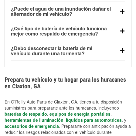
Una batería completamente cargada puede
¿Puede el agua de una inundación dañar el
alimentar pequeños accesorios durante un tiempo
alternador de mi vehículo?
limitado, pero el uso repetido sin conducir el vehículo
Sí. Los alternadores suelen estar montados en la
puede descargarla rápidamente. Se recomienda
¿Qué tipo de batería de vehículo funciona
parte baja del compartimento del motor y pueden
contar con un equipo de carga de respaldo para
mejor como respaldo de emergencia?
dañarse si se sumergen, lo que puede provocar una
cortes prolongados.
Las baterías AGM y marinas se usan comúnmente
falla en el sistema de carga y que la batería se agote
¿Debo desconectar la batería de mi
para aplicaciones de ciclo profundo porque son
días después de la exposición.
vehículo durante una tormenta?
selladas, resistentes a las vibraciones y más
Desconectarla puede ayudar a prevenir ciertas
adecuadas para ciclos repetidos de descarga
sobrecargas eléctricas, pero no te protegerá contra
profunda y recarga.
los daños por inundación. Evitar el agua estancada y
Prepara tu vehículo y tu hogar para los huracanes
preparar opciones de carga de respaldo son
en Claxton, GA
medidas de protección más efectivas.
En O’Reilly Auto Parts de Claxton, GA, tienes a tu disposición
suministros para prepararte ante los huracanes, incluyendo
baterías de respaldo
,
equipos de energía portátiles
,
herramientas de iluminación
,
líquidos para automotrices
, y
accesorios de emergencia
. Prepararte con anticipación ayuda a
reducir los riesgos relacionados con el vehículo durante