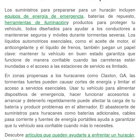
Los suministros para prepararse para un huracán incluyen
Reciclaje de baterías y aceite
equipos de energía de emergencia
, baterías de repuesto,
herramientas de iluminación
y productos para proteger tu
Instalación de bombillas de faros
vehículo, todos diseñados para ayudar a los conductores a
Instalación de limpiaparabrisas
mantenerse seguros y móviles durante tormentas severas. Los
líquidos automotrices esenciales, como el aceite de motor, el
Programa de Préstamo de
anticongelante y el líquido de frenos, también juegan un papel
clave: mantener tu vehículo en buen estado garantiza que
Herramientas
funcione de manera confiable cuando las carreteras están
inundadas o el acceso a las estaciones de servicio es limitado.
Rectificación de tambores y discos de
freno
En zonas propensas a los huracanes como Claxton, GA, las
tormentas fuertes pueden causar cortes de energía y limitar el
Hurricane Supplies
acceso a servicios esenciales. Usar tu vehículo para alimentar
dispositivos de emergencia, hacer funcionar accesorios o
Conoce más
arrancar y detenerlo repetidamente puede afectar la carga de tu
batería y producir problemas en el alternador. El abastecerte de
suministros para huracanes como baterías adicionales, cables
pasa corriente y fuentes de energía portátiles ayuda a garantizar
que tu vehículo sea confiable cuando más lo necesites.
Descubre
artículos que pueden ayudarte a enfrentar un huracán,