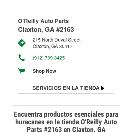
O'Reilly Auto Parts
Claxton, GA #2163
215 North Duval Street
Claxton, GA 30417
(912) 739-3425
Shop Now
SERVICIOS EN LA TIENDA
Prueba de batería
Prueba de alternadores y
Encuentra productos esenciales para
arrancadores
huracanes en la tienda O’Reilly Auto
Parts #2163 en Claxton, GA
Revisión de la luz "Check Engine"