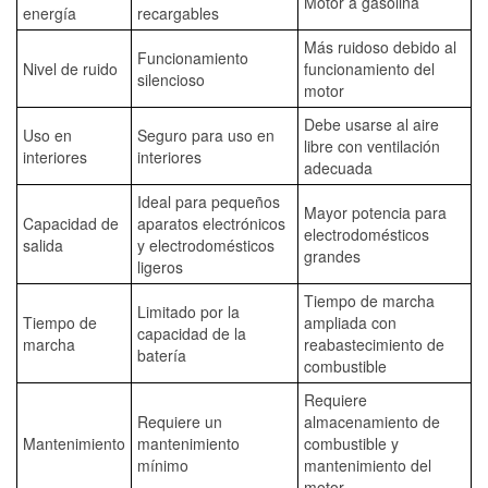
Motor a gasolina
energía
recargables
Más ruidoso debido al
Funcionamiento
Nivel de ruido
funcionamiento del
silencioso
motor
Debe usarse al aire
Uso en
Seguro para uso en
libre con ventilación
interiores
interiores
adecuada
Ideal para pequeños
Mayor potencia para
Capacidad de
aparatos electrónicos
electrodomésticos
salida
y electrodomésticos
grandes
ligeros
Tiempo de marcha
Limitado por la
Tiempo de
ampliada con
capacidad de la
marcha
reabastecimiento de
batería
combustible
Requiere
Requiere un
almacenamiento de
Mantenimiento
mantenimiento
combustible y
mínimo
mantenimiento del
motor