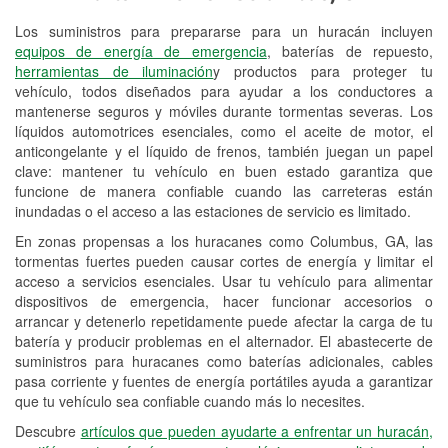
Los suministros para prepararse para un huracán incluyen
Reciclaje de baterías y aceite
equipos de energía de emergencia
, baterías de repuesto,
herramientas de iluminación
y productos para proteger tu
Instalación de bombillas de faros
vehículo, todos diseñados para ayudar a los conductores a
Instalación de limpiaparabrisas
mantenerse seguros y móviles durante tormentas severas. Los
líquidos automotrices esenciales, como el aceite de motor, el
Programa de Préstamo de
anticongelante y el líquido de frenos, también juegan un papel
clave: mantener tu vehículo en buen estado garantiza que
Herramientas
funcione de manera confiable cuando las carreteras están
inundadas o el acceso a las estaciones de servicio es limitado.
Mezcla de pinturas
En zonas propensas a los huracanes como Columbus, GA, las
Rectificación de tambores y discos de
tormentas fuertes pueden causar cortes de energía y limitar el
freno
acceso a servicios esenciales. Usar tu vehículo para alimentar
dispositivos de emergencia, hacer funcionar accesorios o
Hurricane Supplies
arrancar y detenerlo repetidamente puede afectar la carga de tu
batería y producir problemas en el alternador. El abastecerte de
Conoce más
suministros para huracanes como baterías adicionales, cables
pasa corriente y fuentes de energía portátiles ayuda a garantizar
que tu vehículo sea confiable cuando más lo necesites.
Descubre
artículos que pueden ayudarte a enfrentar un huracán,