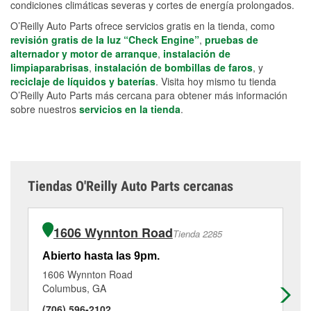
condiciones climáticas severas y cortes de energía prolongados.
O’Reilly Auto Parts ofrece servicios gratis en la tienda, como
revisión gratis de la luz “Check Engine”
,
pruebas de
alternador y motor de arranque
,
instalación de
limpiaparabrisas
,
instalación de bombillas de faros
, y
reciclaje de líquidos y baterías
. Visita hoy mismo tu tienda
O’Reilly Auto Parts más cercana para obtener más información
sobre nuestros
servicios en la tienda
.
Tiendas O'Reilly Auto Parts cercanas
1606 Wynnton Road
Tienda 2285
Abierto hasta las 9pm.
Ab
1606 Wynnton Road
45
Columbus, GA
Co
(706) 596-2102
(7