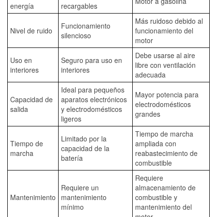
Motor a gasolina
energía
recargables
Más ruidoso debido al
Funcionamiento
Nivel de ruido
funcionamiento del
silencioso
motor
Debe usarse al aire
Uso en
Seguro para uso en
libre con ventilación
interiores
interiores
adecuada
Ideal para pequeños
Mayor potencia para
Capacidad de
aparatos electrónicos
electrodomésticos
salida
y electrodomésticos
grandes
ligeros
Tiempo de marcha
Limitado por la
Tiempo de
ampliada con
capacidad de la
marcha
reabastecimiento de
batería
combustible
Requiere
Requiere un
almacenamiento de
Mantenimiento
mantenimiento
combustible y
mínimo
mantenimiento del
motor