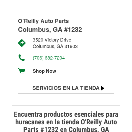
O'Reilly Auto Parts
Columbus, GA #1232
3520 Victory Drive
Columbus, GA 31903
(706) 682-7204
Shop Now
SERVICIOS EN LA TIENDA
Prueba de batería
Prueba de alternadores y
Encuentra productos esenciales para
arrancadores
huracanes en la tienda O’Reilly Auto
Parts #1232 en Columbus, GA
Revisión de la luz "Check Engine"