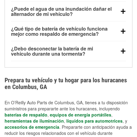
Una batería completamente cargada puede
¿Puede el agua de una inundación dañar el
alimentar pequeños accesorios durante un tiempo
alternador de mi vehículo?
limitado, pero el uso repetido sin conducir el vehículo
Sí. Los alternadores suelen estar montados en la
puede descargarla rápidamente. Se recomienda
¿Qué tipo de batería de vehículo funciona
parte baja del compartimento del motor y pueden
contar con un equipo de carga de respaldo para
mejor como respaldo de emergencia?
dañarse si se sumergen, lo que puede provocar una
cortes prolongados.
Las baterías AGM y marinas se usan comúnmente
falla en el sistema de carga y que la batería se agote
¿Debo desconectar la batería de mi
para aplicaciones de ciclo profundo porque son
días después de la exposición.
vehículo durante una tormenta?
selladas, resistentes a las vibraciones y más
Desconectarla puede ayudar a prevenir ciertas
adecuadas para ciclos repetidos de descarga
sobrecargas eléctricas, pero no te protegerá contra
profunda y recarga.
los daños por inundación. Evitar el agua estancada y
Prepara tu vehículo y tu hogar para los huracanes
preparar opciones de carga de respaldo son
en Columbus, GA
medidas de protección más efectivas.
En O’Reilly Auto Parts de Columbus, GA, tienes a tu disposición
suministros para prepararte ante los huracanes, incluyendo
baterías de respaldo
,
equipos de energía portátiles
,
herramientas de iluminación
,
líquidos para automotrices
, y
accesorios de emergencia
. Prepararte con anticipación ayuda a
reducir los riesgos relacionados con el vehículo durante