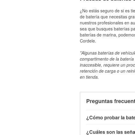
¿No estás seguro de si es ti
de batería que necesitas gra
nuestros profesionales en au
sea que busques baterías par
baterías de marina, podemos
Cordele.
*Algunas baterías de vehículo
compartimento de la batería 
inaccesible, requiere un pro
retención de carga o un reini
en tienda.
Preguntas frecuent
¿Cómo probar la bate
Puedes probar la bater
¿Cuáles son las señal
con el vehículo apagado