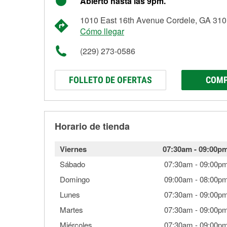
Abierto hasta las 9pm.
1010 East 16th Avenue Cordele, GA 31
Cómo llegar
(229) 273-0586
FOLLETO DE OFERTAS
COMP
Horario de tienda
Viernes
07:30am
-
09:00p
Sábado
07:30am
-
09:00p
Domingo
09:00am
-
08:00p
Lunes
07:30am
-
09:00p
Martes
07:30am
-
09:00p
Miércoles
07:30am
-
09:00p