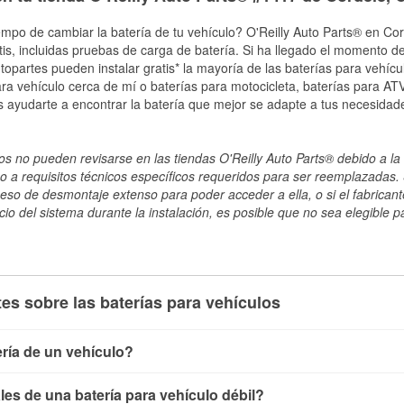
empo de cambiar la batería de tu vehículo? O'Reilly Auto Parts® en Cor
tis, incluidas pruebas de carga de batería. Si ha llegado el momento de
topartes pueden instalar gratis* la mayoría de las baterías para vehíc
a vehículo cerca de mí o baterías para motocicleta, baterías para ATV,
 ayudarte a encontrar la batería que mejor se adapte a tus necesidad
s no pueden revisarse en las tiendas O'Reilly Auto Parts® debido a la 
o a requisitos técnicos específicos requeridos para ser reemplazadas. S
ceso de desmontaje extenso para poder acceder a ella, o si el fabricant
cio del sistema durante la instalación, es posible que no sea elegible pa
es sobre las baterías para vehículos
ría de un vehículo?
ía de un vehículo de varias maneras. El método más rápido es ut
es de una batería para vehículo débil?
, conecta los cables a las terminales de la batería y verifica el 