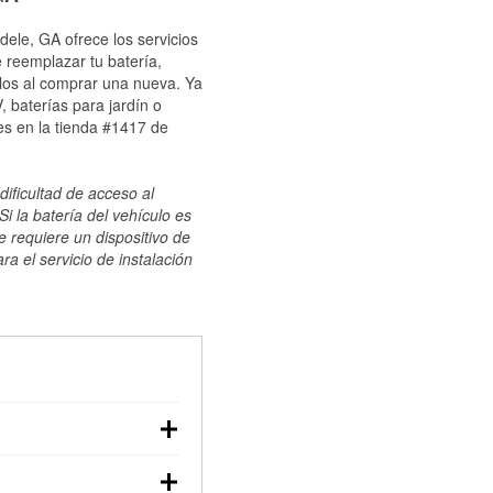
dele, GA ofrece los servicios
 reemplazar tu batería,
ulos al comprar una nueva. Ya
 baterías para jardín o
es en la tienda #1417 de
dificultad de acceso al
i la batería del vehículo es
e requiere un dispositivo de
ra el servicio de instalación
ilizar un multímetro:
voltaje: una batería en