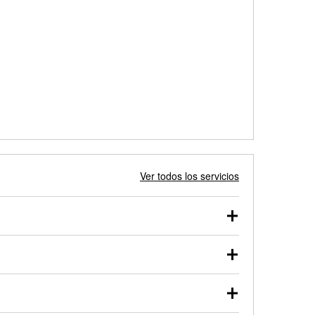
Ver todos los servicios
 autos, camionetas, SUVs, vehículos comerciales y
 probarse dentro o fuera del vehículo y cargarse en
uno de nuestros profesionales te ayudará a encontrar
otor de arranque o alternador. Lleva tu vehículo a tu
y arranque en el estacionamiento, o desmonta el
rueben.