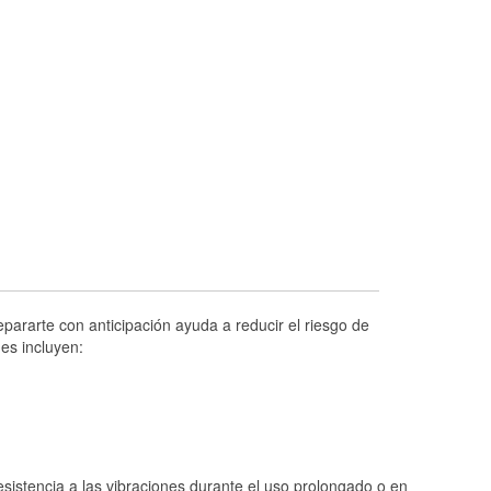
Prueba de alternadores y arrancadores
Revisión de la luz "Check Engine"
Reciclaje de baterías y aceite
Instalación de bombillas de faros
Instalación de limpiaparabrisas
Programa de Préstamo de Herramientas
Rectificación de tambores y discos de
freno
Hurricane Supplies
Conoce más
ararte con anticipación ayuda a reducir el riesgo de
es incluyen:
istencia a las vibraciones durante el uso prolongado o en