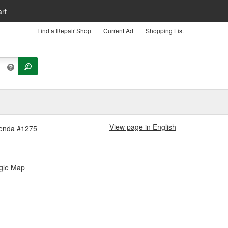
rt
Find a Repair Shop
Current Ad
Shopping List
View page in English
ienda #1275