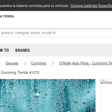
cuentra la batería correcta para tu vehículo.
Compra baterías SuperSta
LA TIENDA
W TO
BRANDS
Georgia
Cumming
O'Reilly Auto Parts - Cumming T
 - Cumming Tienda #1275