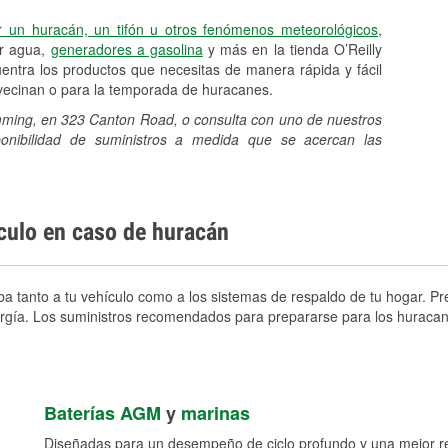
r un huracán, un tifón u otros fenómenos meteorológicos
,
er agua,
generadores a gasolina
y más en la tienda O’Reilly
ntra los productos que necesitas de manera rápida y fácil
avecinan o para la temporada de huracanes.
umming, en 323 Canton Road, o consulta con uno de nuestros
sponibilidad de suministros a medida que se acercan las
ículo en caso de huracán
tanto a tu vehículo como a los sistemas de respaldo de tu hogar. Prep
nergía. Los suministros recomendados para prepararse para los huracan
Baterías AGM
y
marinas
Diseñadas para un desempeño de ciclo profundo y una mejor res