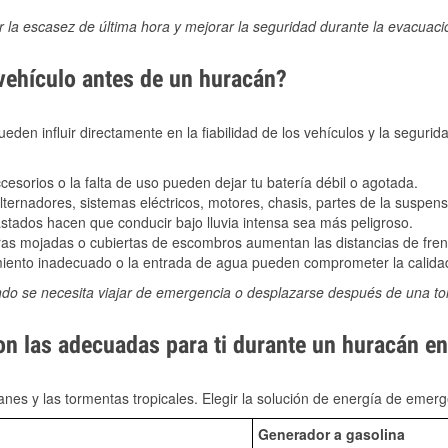
ir la escasez de última hora y mejorar la seguridad durante la evacuac
 vehículo antes de un huracán?
den influir directamente en la fiabilidad de los vehículos y la segurid
sorios o la falta de uso pueden dejar tu batería débil o agotada.
ernadores, sistemas eléctricos, motores, chasis, partes de la suspens
stados hacen que conducir bajo lluvia intensa sea más peligroso.
as mojadas o cubiertas de escombros aumentan las distancias de frena
ento inadecuado o la entrada de agua pueden comprometer la calidad
ndo se necesita viajar de emergencia o desplazarse después de una t
son las adecuadas para ti durante un huracán 
nes y las tormentas tropicales. Elegir la solución de energía de eme
Generador a gasolina