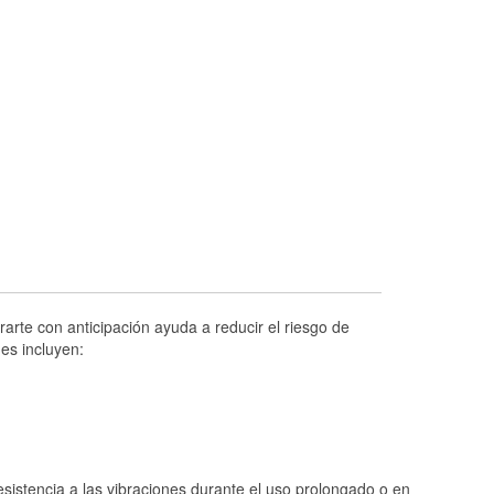
Prueba de alternadores y arrancadores
Revisión de la luz "Check Engine"
Reciclaje de baterías y aceite
Instalación de bombillas de faros
Instalación de limpiaparabrisas
Programa de Préstamo de Herramientas
Rectificación de tambores y discos de
freno
Hurricane Supplies
Conoce más
arte con anticipación ayuda a reducir el riesgo de
es incluyen:
istencia a las vibraciones durante el uso prolongado o en