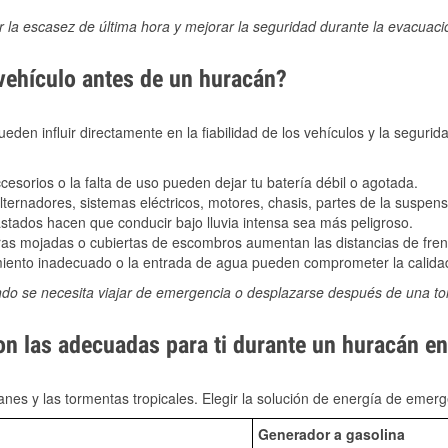
ir la escasez de última hora y mejorar la seguridad durante la evacuac
 vehículo antes de un huracán?
den influir directamente en la fiabilidad de los vehículos y la segurid
sorios o la falta de uso pueden dejar tu batería débil o agotada.
ernadores, sistemas eléctricos, motores, chasis, partes de la suspens
stados hacen que conducir bajo lluvia intensa sea más peligroso.
as mojadas o cubiertas de escombros aumentan las distancias de frena
ento inadecuado o la entrada de agua pueden comprometer la calidad
ndo se necesita viajar de emergencia o desplazarse después de una t
on las adecuadas para ti durante un huracán e
nes y las tormentas tropicales. Elegir la solución de energía de eme
Generador a gasolina