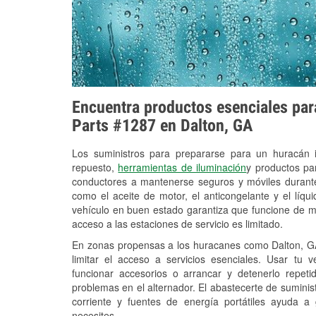
Encuentra productos esenciales para
Parts #1287 en Dalton, GA
Los suministros para prepararse para un huracán
repuesto,
herramientas de iluminación
y productos pa
conductores a mantenerse seguros y móviles durante
como el aceite de motor, el anticongelante y el líq
vehículo en buen estado garantiza que funcione de m
acceso a las estaciones de servicio es limitado.
En zonas propensas a los huracanes como Dalton, GA
limitar el acceso a servicios esenciales. Usar tu 
funcionar accesorios o arrancar y detenerlo repet
problemas en el alternador. El abastecerte de sumini
corriente y fuentes de energía portátiles ayuda a
necesites.