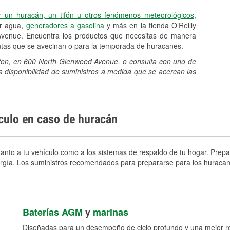
r un huracán, un tifón u otros fenómenos meteorológicos
,
er agua,
generadores a gasolina
y más en la tienda O’Reilly
venue. Encuentra los productos que necesitas de manera
entas que se avecinan o para la temporada de huracanes.
alton, en 600 North Glenwood Avenue, o consulta con uno de
a disponibilidad de suministros a medida que se acercan las
ículo en caso de huracán
anto a tu vehículo como a los sistemas de respaldo de tu hogar. Prepar
nergía. Los suministros recomendados para prepararse para los huracan
Baterías AGM
y
marinas
Diseñadas para un desempeño de ciclo profundo y una mejor res