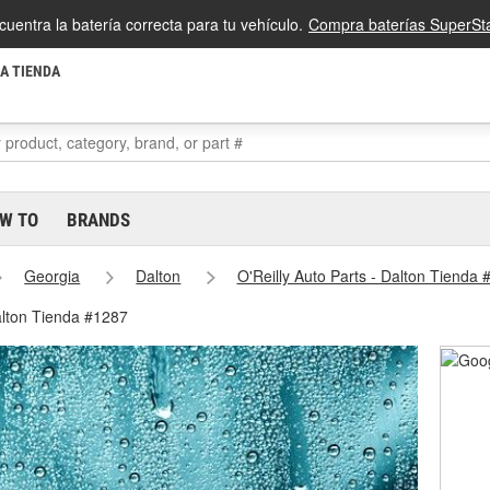
cuentra la batería correcta para tu vehículo.
Compra baterías SuperSta
LA TIENDA
W TO
BRANDS
Georgia
Dalton
O'Reilly Auto Parts - Dalton Tienda
alton Tienda #1287