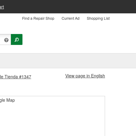
rt
Find a Repair Shop
Current Ad
Shopping List
View page in English
ille Tienda #1347