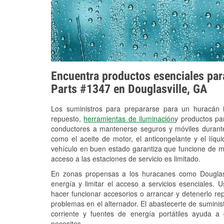
Encuentra productos esenciales para
Parts #1347 en Douglasville, GA
Los suministros para prepararse para un huracán
repuesto,
herramientas de iluminación
y productos pa
conductores a mantenerse seguros y móviles durante
como el aceite de motor, el anticongelante y el líq
vehículo en buen estado garantiza que funcione de m
acceso a las estaciones de servicio es limitado.
En zonas propensas a los huracanes como Douglasv
energía y limitar el acceso a servicios esenciales. 
hacer funcionar accesorios o arrancar y detenerlo re
problemas en el alternador. El abastecerte de sumini
corriente y fuentes de energía portátiles ayuda a
necesites.