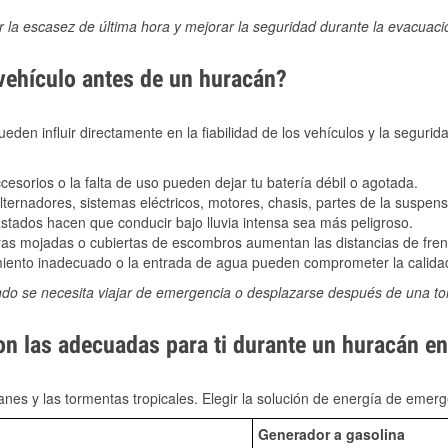
ir la escasez de última hora y mejorar la seguridad durante la evacuac
 vehículo antes de un huracán?
den influir directamente en la fiabilidad de los vehículos y la segurid
sorios o la falta de uso pueden dejar tu batería débil o agotada.
ernadores, sistemas eléctricos, motores, chasis, partes de la suspens
stados hacen que conducir bajo lluvia intensa sea más peligroso.
as mojadas o cubiertas de escombros aumentan las distancias de frena
ento inadecuado o la entrada de agua pueden comprometer la calidad
ndo se necesita viajar de emergencia o desplazarse después de una t
on las adecuadas para ti durante un huracán en
nes y las tormentas tropicales. Elegir la solución de energía de eme
Generador a gasolina