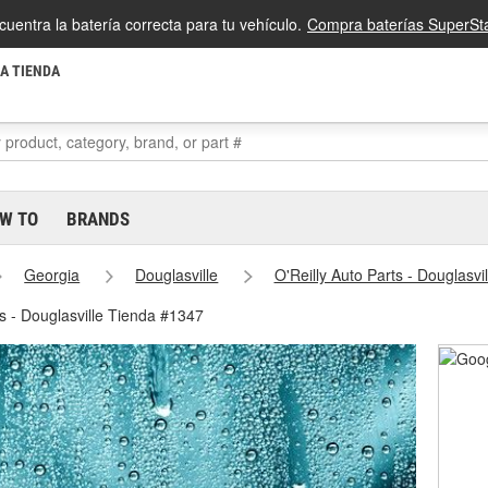
cuentra la batería correcta para tu vehículo.
Compra baterías SuperSta
LA TIENDA
W TO
BRANDS
Georgia
Douglasville
O'Reilly Auto Parts - Douglasv
es - Douglasville Tienda #1347