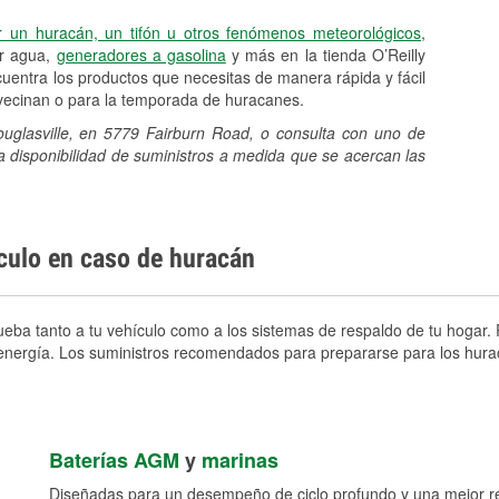
r un huracán, un tifón u otros fenómenos meteorológicos
,
er agua,
generadores a gasolina
y más en la tienda O’Reilly
entra los productos que necesitas de manera rápida y fácil
avecinan o para la temporada de huracanes.
ouglasville, en 5779 Fairburn Road, o consulta con uno de
a disponibilidad de suministros a medida que se acercan las
ículo en caso de huracán
eba tanto a tu vehículo como a los sistemas de respaldo de tu hogar. P
e energía. Los suministros recomendados para prepararse para los hura
Baterías AGM
y
marinas
Diseñadas para un desempeño de ciclo profundo y una mejor res