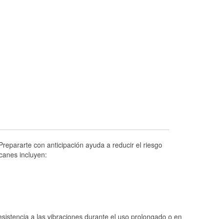
Prueba de alternadores y arrancadores
Revisión de la luz "Check Engine"
Reciclaje de baterías y aceite
Instalación de bombillas de faros
Instalación de limpiaparabrisas
Programa de Préstamo de Herramientas
Rectificación de tambores y discos de
freno
Hurricane Supplies
Conoce más
repararte con anticipación ayuda a reducir el riesgo
canes incluyen:
istencia a las vibraciones durante el uso prolongado o en