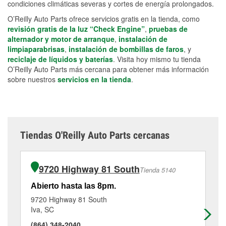
condiciones climáticas severas y cortes de energía prolongados.
O’Reilly Auto Parts ofrece servicios gratis en la tienda, como
revisión gratis de la luz “Check Engine”
,
pruebas de
alternador y motor de arranque
,
instalación de
limpiaparabrisas
,
instalación de bombillas de faros
, y
reciclaje de líquidos y baterías
. Visita hoy mismo tu tienda
O’Reilly Auto Parts más cercana para obtener más información
sobre nuestros
servicios en la tienda
.
Tiendas O'Reilly Auto Parts cercanas
9720 Highway 81 South
Tienda 5140
Abierto hasta las 8pm.
Ab
9720 Highway 81 South
48
Iva, SC
Ha
(864) 348-2040
(7