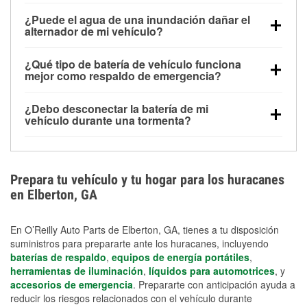
Una batería completamente cargada puede
¿Puede el agua de una inundación dañar el
alimentar pequeños accesorios durante un tiempo
alternador de mi vehículo?
limitado, pero el uso repetido sin conducir el vehículo
Sí. Los alternadores suelen estar montados en la
puede descargarla rápidamente. Se recomienda
¿Qué tipo de batería de vehículo funciona
parte baja del compartimento del motor y pueden
contar con un equipo de carga de respaldo para
mejor como respaldo de emergencia?
dañarse si se sumergen, lo que puede provocar una
cortes prolongados.
Las baterías AGM y marinas se usan comúnmente
falla en el sistema de carga y que la batería se agote
¿Debo desconectar la batería de mi
para aplicaciones de ciclo profundo porque son
días después de la exposición.
vehículo durante una tormenta?
selladas, resistentes a las vibraciones y más
Desconectarla puede ayudar a prevenir ciertas
adecuadas para ciclos repetidos de descarga
sobrecargas eléctricas, pero no te protegerá contra
profunda y recarga.
los daños por inundación. Evitar el agua estancada y
Prepara tu vehículo y tu hogar para los huracanes
preparar opciones de carga de respaldo son
en Elberton, GA
medidas de protección más efectivas.
En O’Reilly Auto Parts de Elberton, GA, tienes a tu disposición
suministros para prepararte ante los huracanes, incluyendo
baterías de respaldo
,
equipos de energía portátiles
,
herramientas de iluminación
,
líquidos para automotrices
, y
accesorios de emergencia
. Prepararte con anticipación ayuda a
reducir los riesgos relacionados con el vehículo durante