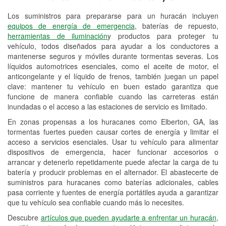
Los suministros para prepararse para un huracán incluyen
Reciclaje de baterías y aceite
equipos de energía de emergencia
, baterías de repuesto,
herramientas de iluminación
y productos para proteger tu
Instalación de bombillas de faros
vehículo, todos diseñados para ayudar a los conductores a
Instalación de limpiaparabrisas
mantenerse seguros y móviles durante tormentas severas. Los
líquidos automotrices esenciales, como el aceite de motor, el
Programa de Préstamo de
anticongelante y el líquido de frenos, también juegan un papel
clave: mantener tu vehículo en buen estado garantiza que
Herramientas
funcione de manera confiable cuando las carreteras están
inundadas o el acceso a las estaciones de servicio es limitado.
Rectificación de tambores y discos de
freno
En zonas propensas a los huracanes como Elberton, GA, las
tormentas fuertes pueden causar cortes de energía y limitar el
Hurricane Supplies
acceso a servicios esenciales. Usar tu vehículo para alimentar
dispositivos de emergencia, hacer funcionar accesorios o
Conoce más
arrancar y detenerlo repetidamente puede afectar la carga de tu
batería y producir problemas en el alternador. El abastecerte de
suministros para huracanes como baterías adicionales, cables
pasa corriente y fuentes de energía portátiles ayuda a garantizar
que tu vehículo sea confiable cuando más lo necesites.
Descubre
artículos que pueden ayudarte a enfrentar un huracán,