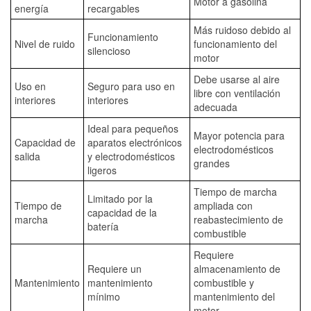
Motor a gasolina
energía
recargables
Más ruidoso debido al
Funcionamiento
Nivel de ruido
funcionamiento del
silencioso
motor
Debe usarse al aire
Uso en
Seguro para uso en
libre con ventilación
interiores
interiores
adecuada
Ideal para pequeños
Mayor potencia para
Capacidad de
aparatos electrónicos
electrodomésticos
salida
y electrodomésticos
grandes
ligeros
Tiempo de marcha
Limitado por la
Tiempo de
ampliada con
capacidad de la
marcha
reabastecimiento de
batería
combustible
Requiere
Requiere un
almacenamiento de
Mantenimiento
mantenimiento
combustible y
mínimo
mantenimiento del
motor