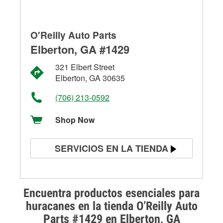
O'Reilly Auto Parts
Elberton, GA #1429
321 Elbert Street
Elberton, GA 30635
(706) 213-0592
Shop Now
SERVICIOS EN LA TIENDA
Prueba de batería
Prueba de alternadores y
Encuentra productos esenciales para
arrancadores
huracanes en la tienda O’Reilly Auto
Parts #1429 en Elberton, GA
Revisión de la luz "Check Engine"