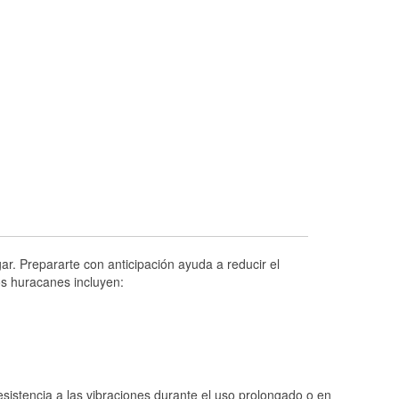
Prueba de alternadores y arrancadores
Revisión de la luz "Check Engine"
Reciclaje de baterías y aceite
Instalación de bombillas de faros
Instalación de limpiaparabrisas
Programa de Préstamo de Herramientas
Rectificación de tambores y discos de
freno
Hurricane Supplies
Conoce más
r. Prepararte con anticipación ayuda a reducir el
os huracanes incluyen:
istencia a las vibraciones durante el uso prolongado o en