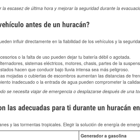
ir la escasez de última hora y mejorar la seguridad durante la evacuac
 vehículo antes de un huracán?
den influir directamente en la fiabilidad de los vehículos y la segurid
sorios o la falta de uso pueden dejar tu batería débil o agotada.
ernadores, sistemas eléctricos, motores, chasis, partes de la suspens
stados hacen que conducir bajo lluvia intensa sea más peligroso.
as mojadas o cubiertas de escombros aumentan las distancias de frena
ento inadecuado o la entrada de agua pueden comprometer la calidad
ndo se necesita viajar de emergencia o desplazarse después de una t
on las adecuadas para ti durante un huracán e
nes y las tormentas tropicales. Elegir la solución de energía de eme
Generador a gasolina