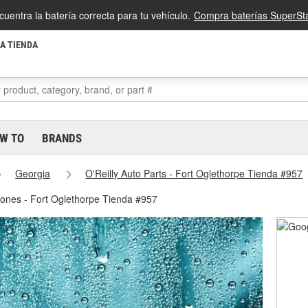
cuentra la batería correcta para tu vehículo.
Compra baterías SuperSta
LA TIENDA
W TO
BRANDS
Georgia
O'Reilly Auto Parts - Fort Oglethorpe Tienda #957
ifones - Fort Oglethorpe Tienda #957