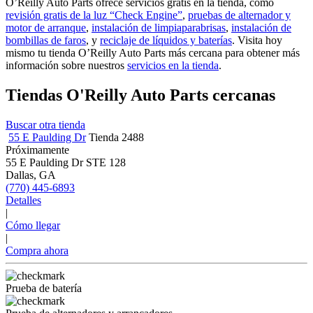
O’Reilly Auto Parts ofrece servicios gratis en la tienda, como
revisión gratis de la luz “Check Engine”
,
pruebas de alternador y
motor de arranque
,
instalación de limpiaparabrisas
,
instalación de
bombillas de faros
, y
reciclaje de líquidos y baterías
. Visita hoy
mismo tu tienda O’Reilly Auto Parts más cercana para obtener más
información sobre nuestros
servicios en la tienda
.
Tiendas O'Reilly Auto Parts cercanas
Buscar otra tienda
55 E Paulding Dr
Tienda 2488
Próximamente
55 E Paulding Dr STE 128
Dallas, GA
(770) 445-6893
Detalles
|
Cómo llegar
|
Compra ahora
Prueba de batería