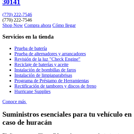
30141
(770) 222-7546
(770) 222-7546
Shop Now
Compra ahora
Cómo llegar
Servicios en la tienda
Prueba de batería
Prueba de alternadores y arrancadores
Revisión de la luz "Check Engine"
Reciclaje de baterías y aceite
Instalación de bombillas de faros
Instalación de limpiaparabrisas
Programa de Préstamo de Herramientas
Rectificación de tambores y discos de freno
Hurricane Supplies
Conoce más
Suministros esenciales para tu vehículo en
caso de huracán