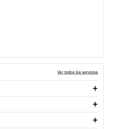
Ver todos los servicios
 autos, camionetas, SUVs, vehículos comerciales y
 probarse dentro o fuera del vehículo y cargarse en
uno de nuestros profesionales te ayudará a encontrar
otor de arranque o alternador. Lleva tu vehículo a tu
y arranque en el estacionamiento, o desmonta el
rueben.