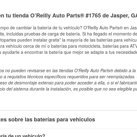
en tu tienda O’Reilly Auto Parts® #1765 de Jasper, G
empo de cambiar la batería de tu vehículo? O'Reilly Auto Parts® en Jasp
tis, incluidas pruebas de carga de batería. Si ha llegado el momento de
topartes pueden instalar gratis* la mayoría de las baterías para vehíc
a vehículo cerca de mí o baterías para motocicleta, baterías para ATV,
 ayudarte a encontrar la batería que mejor se adapte a tus necesidad
s no pueden revisarse en las tiendas O'Reilly Auto Parts® debido a la 
o a requisitos técnicos específicos requeridos para ser reemplazadas. S
ceso de desmontaje extenso para poder acceder a ella, o si el fabricant
cio del sistema durante la instalación, es posible que no sea elegible pa
es sobre las baterías para vehículos
ría de un vehículo?