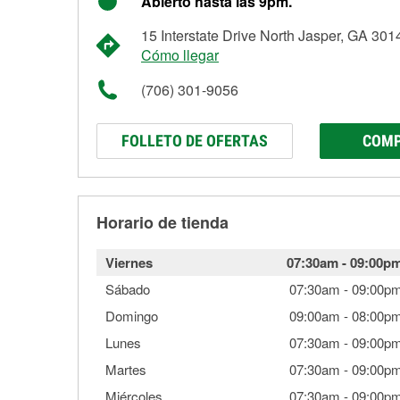
Abierto hasta las 9pm.
15 Interstate Drive North Jasper, GA 301
Cómo llegar
(706) 301-9056
FOLLETO DE OFERTAS
COMP
Horario de tienda
Viernes
07:30am
-
09:00p
Sábado
07:30am
-
09:00p
Domingo
09:00am
-
08:00p
Lunes
07:30am
-
09:00p
Martes
07:30am
-
09:00p
Miércoles
07:30am
-
09:00p