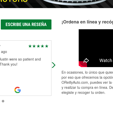
¡Ordena en línea y recóg
ESCRIBE UNA RESEÑA
y
Link Bledsoe
 ago
1 month ago
ustin were so patient and
A few weeks ago I was having
 Thank you!
charging problems with my
commercial truck. I was pulling a
En ocasiones, lo único que quier
46ft.trailer also. I called ahead and
por eso que ofrecemos la opción
they made room for
...
Read More
OReillyAuto.com, puedes ver la 
y realizar tu compra en línea. D
elegiste y recoger tu orden.