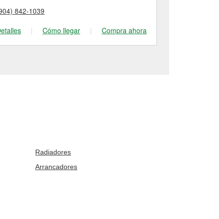
904) 842-1039
(904) 491-75
etalles
|
Cómo llegar
|
Compra ahora
Detalles
|
Radiadores
Arrancadores