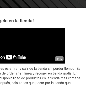
elo en la tienda!
Tiffany Hansen
SoJourner Grego
1 month ago
2 months ago
Todd at the Kingsland, GA location
I went by this loca
0:07
saved the day! Excellent customer
assistance with my
service!! 10/10 would recommend!
the proper tool to
es es entrar y salir de la tienda sin perder tiempo. Es
tag off and replace
 de ordenar en línea y recoger en tienda gratis. En
perman
...
Read M
disponibilidad de productos en la tienda más cercana
espués, solo tienes que pasar por la tienda que