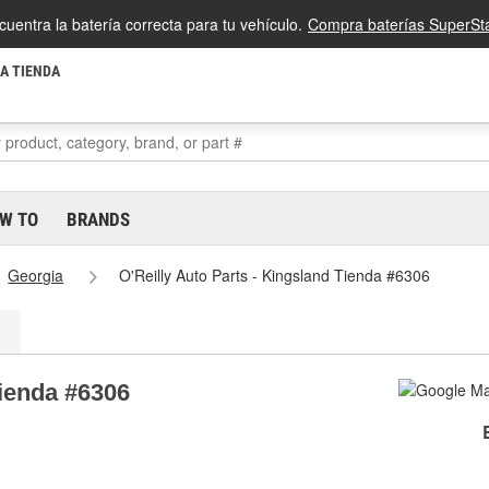
cuentra la batería correcta para tu vehículo.
Compra baterías SuperSta
LA TIENDA
W TO
BRANDS
Georgia
O'Reilly Auto Parts - Kingsland Tienda #6306
Tienda #6306