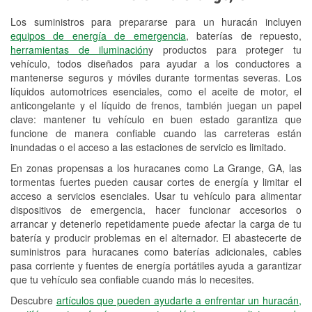
Los suministros para prepararse para un huracán incluyen
Reciclaje de baterías y aceite
equipos de energía de emergencia
, baterías de repuesto,
herramientas de iluminación
y productos para proteger tu
Instalación de bombillas de faros
vehículo, todos diseñados para ayudar a los conductores a
Instalación de limpiaparabrisas
mantenerse seguros y móviles durante tormentas severas. Los
líquidos automotrices esenciales, como el aceite de motor, el
Programa de Préstamo de
anticongelante y el líquido de frenos, también juegan un papel
clave: mantener tu vehículo en buen estado garantiza que
Herramientas
funcione de manera confiable cuando las carreteras están
inundadas o el acceso a las estaciones de servicio es limitado.
Rectificación de tambores y discos de
freno
En zonas propensas a los huracanes como La Grange, GA, las
tormentas fuertes pueden causar cortes de energía y limitar el
Hurricane Supplies
acceso a servicios esenciales. Usar tu vehículo para alimentar
dispositivos de emergencia, hacer funcionar accesorios o
Conoce más
arrancar y detenerlo repetidamente puede afectar la carga de tu
batería y producir problemas en el alternador. El abastecerte de
suministros para huracanes como baterías adicionales, cables
pasa corriente y fuentes de energía portátiles ayuda a garantizar
que tu vehículo sea confiable cuando más lo necesites.
Descubre
artículos que pueden ayudarte a enfrentar un huracán,