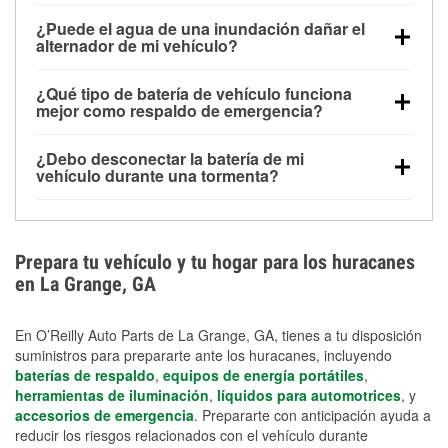
Una batería completamente cargada puede
¿Puede el agua de una inundación dañar el
alimentar pequeños accesorios durante un tiempo
alternador de mi vehículo?
limitado, pero el uso repetido sin conducir el vehículo
Sí. Los alternadores suelen estar montados en la
puede descargarla rápidamente. Se recomienda
¿Qué tipo de batería de vehículo funciona
parte baja del compartimento del motor y pueden
contar con un equipo de carga de respaldo para
mejor como respaldo de emergencia?
dañarse si se sumergen, lo que puede provocar una
cortes prolongados.
Las baterías AGM y marinas se usan comúnmente
falla en el sistema de carga y que la batería se agote
¿Debo desconectar la batería de mi
para aplicaciones de ciclo profundo porque son
días después de la exposición.
vehículo durante una tormenta?
selladas, resistentes a las vibraciones y más
Desconectarla puede ayudar a prevenir ciertas
adecuadas para ciclos repetidos de descarga
sobrecargas eléctricas, pero no te protegerá contra
profunda y recarga.
los daños por inundación. Evitar el agua estancada y
Prepara tu vehículo y tu hogar para los huracanes
preparar opciones de carga de respaldo son
en La Grange, GA
medidas de protección más efectivas.
En O’Reilly Auto Parts de La Grange, GA, tienes a tu disposición
suministros para prepararte ante los huracanes, incluyendo
baterías de respaldo
,
equipos de energía portátiles
,
herramientas de iluminación
,
líquidos para automotrices
, y
accesorios de emergencia
. Prepararte con anticipación ayuda a
reducir los riesgos relacionados con el vehículo durante