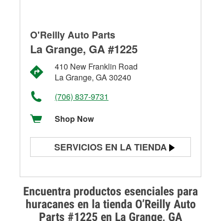
O'Reilly Auto Parts
La Grange, GA #1225
410 New Franklin Road
La Grange, GA 30240
(706) 837-9731
Shop Now
SERVICIOS EN LA TIENDA
Prueba de batería
Prueba de alternadores y
Encuentra productos esenciales para
arrancadores
huracanes en la tienda O’Reilly Auto
Parts #1225 en La Grange, GA
Revisión de la luz "Check Engine"