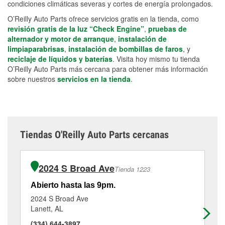
condiciones climáticas severas y cortes de energía prolongados.
O’Reilly Auto Parts ofrece servicios gratis en la tienda, como
revisión gratis de la luz “Check Engine”
,
pruebas de
alternador y motor de arranque
,
instalación de
limpiaparabrisas
,
instalación de bombillas de faros
, y
reciclaje de líquidos y baterías
. Visita hoy mismo tu tienda
O’Reilly Auto Parts más cercana para obtener más información
sobre nuestros
servicios en la tienda
.
Tiendas O'Reilly Auto Parts cercanas
2024 S Broad Ave
Tienda 1223
Abierto hasta las 9pm.
Ab
2024 S Broad Ave
41
Lanett, AL
Ro
(334) 644-3897
(3