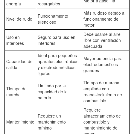
Motor a gasolina
energía
recargables
Más ruidoso debido al
Funcionamiento
Nivel de ruido
funcionamiento del
silencioso
motor
Debe usarse al aire
Uso en
Seguro para uso en
libre con ventilación
interiores
interiores
adecuada
Ideal para pequeños
Mayor potencia para
Capacidad de
aparatos electrónicos
electrodomésticos
salida
y electrodomésticos
grandes
ligeros
Tiempo de marcha
Limitado por la
Tiempo de
ampliada con
capacidad de la
marcha
reabastecimiento de
batería
combustible
Requiere
Requiere un
almacenamiento de
Mantenimiento
mantenimiento
combustible y
mínimo
mantenimiento del
motor