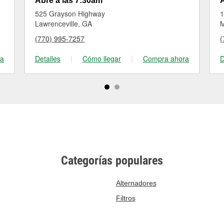
Abre a las 7:30am
A
525 Grayson Highway
1
Lawrenceville, GA
M
(770) 995-7257
(
ra
Detalles
|
Cómo llegar
|
Compra ahora
D
Categorías populares
Alternadores
Filtros