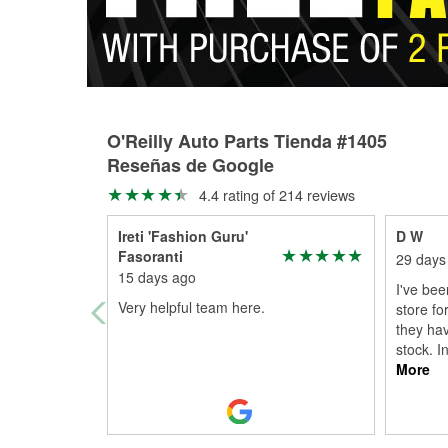
O'Reilly Auto Parts Tienda #1405
Reseñas de Google
4.4 rating of 214 reviews
Ireti 'Fashion Guru'
D W
Fasoranti
29 days
15 days ago
I've bee
Very helpful team here.
store fo
they hav
stock. In
More