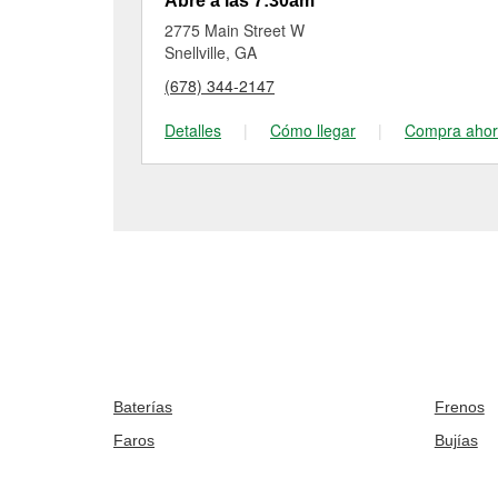
Abre a las 7:30am
2775 Main Street W
Snellville, GA
(678) 344-2147
Detalles
|
Cómo llegar
|
Compra aho
Baterías
Frenos
Faros
Bujías