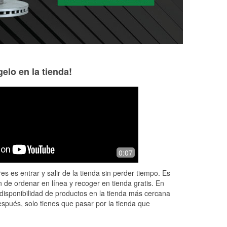
elo en la tienda!
Gary O. Monroe
Rebekah Hunter
3 months ago
3 months ago
. Charlee always a pleasure. She is
Billy is an absolut
0:07
the reason I pick O'reilly's.
helped me find all
necessary to fix m
es es entrar y salir de la tienda sin perder tiempo. Es
needed an adapter
 de ordenar en línea y recoger en tienda gratis. En
st
...
Read More
disponibilidad de productos en la tienda más cercana
espués, solo tienes que pasar por la tienda que