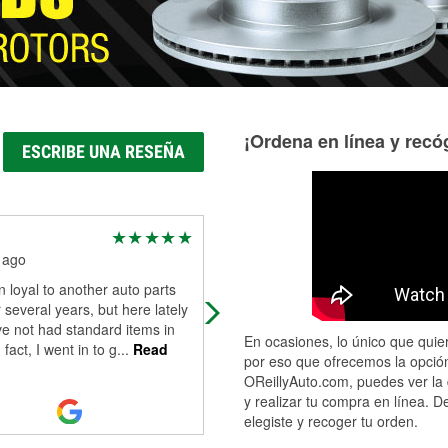
¡Ordena en línea y recóg
ESCRIBE UNA RESEÑA
Vaughn St Romain
 ago
2 months ago
n loyal to another auto parts
Great service at this location .
r several years, but here lately
e not had standard items in
En ocasiones, lo único que quier
 fact, I went in to g
...
Read
por eso que ofrecemos la opción
OReillyAuto.com, puedes ver la 
y realizar tu compra en línea. D
elegiste y recoger tu orden.