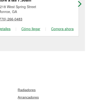
bre a las 7:30am
Abre a las
218 West Spring Street
490 Buford D
onroe, GA
Lawrencevill
770) 266-0483
(678) 376-53
etalles
|
Cómo llegar
|
Compra ahora
Detalles
|
Radiadores
Arrancadores