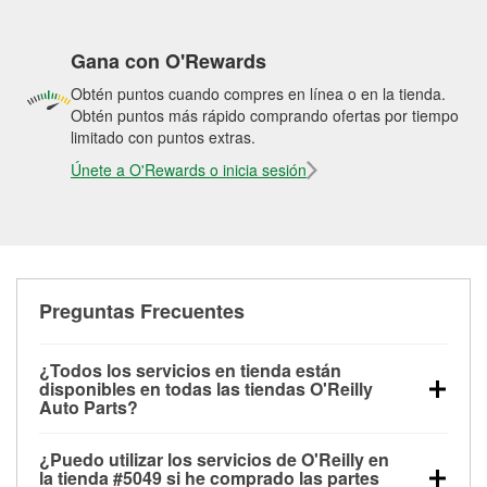
Gana con O'Rewards
Obtén puntos cuando compres en línea o en la tienda.
Obtén puntos más rápido comprando ofertas por tiempo
limitado con puntos extras.
Únete a O'Rewards o inicia sesión
Preguntas Frecuentes
¿Todos los servicios en tienda están
disponibles en todas las tiendas O'Reilly
Auto Parts?
Todos los servicios gratuitos de tienda, incluyendo
¿Puedo utilizar los servicios de O'Reilly en
las pruebas de batería, pruebas de alternador y
la tienda #5049 si he comprado las partes