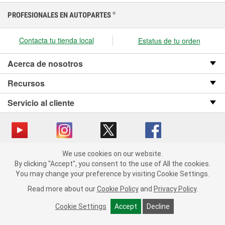
PROFESIONALES EN AUTOPARTES
®
Contacta tu tienda local
Estatus de tu orden
Acerca de nosotros
Recursos
Servicio al cliente
We use cookies on our website.
Copyright © 2008-2026 O’Reilly Auto Parts v OST_3.2.0.0.729 (3) cv1361
We use cookies on our website. By clicking "Accept", you consent
By clicking "Accept", you consent to the use of All the cookies.
catalog_main
to the use of All the cookies.
You may change your preference by visiting Cookie Settings.
You may change your preference by visiting Cookie Settings.
Política de privacidad
Ley de transparencia en las cadenas de suministro
Read more about our
Read more about our
Cookie Policy
Cookie Policy
and
and
Privacy Policy
Privacy Policy
.
.
de California
Cookie Settings
Cookie Settings
Accept
Accept
Decline
Decline