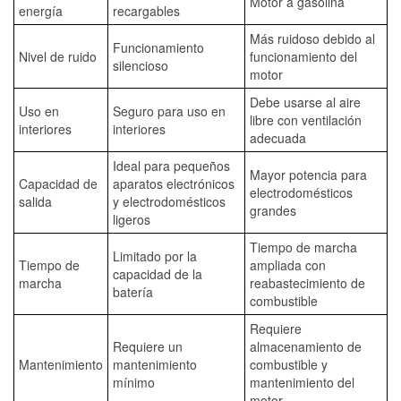
Motor a gasolina
energía
recargables
Más ruidoso debido al
Funcionamiento
Nivel de ruido
funcionamiento del
silencioso
motor
Debe usarse al aire
Uso en
Seguro para uso en
libre con ventilación
interiores
interiores
adecuada
Ideal para pequeños
Mayor potencia para
Capacidad de
aparatos electrónicos
electrodomésticos
salida
y electrodomésticos
grandes
ligeros
Tiempo de marcha
Limitado por la
Tiempo de
ampliada con
capacidad de la
marcha
reabastecimiento de
batería
combustible
Requiere
Requiere un
almacenamiento de
Mantenimiento
mantenimiento
combustible y
mínimo
mantenimiento del
motor