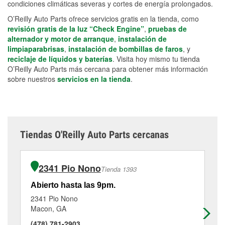
condiciones climáticas severas y cortes de energía prolongados.
O’Reilly Auto Parts ofrece servicios gratis en la tienda, como
revisión gratis de la luz “Check Engine”
,
pruebas de
alternador y motor de arranque
,
instalación de
limpiaparabrisas
,
instalación de bombillas de faros
, y
reciclaje de líquidos y baterías
. Visita hoy mismo tu tienda
O’Reilly Auto Parts más cercana para obtener más información
sobre nuestros
servicios en la tienda
.
Tiendas O'Reilly Auto Parts cercanas
2341 Pio Nono
Tienda 1393
Abierto hasta las 9pm.
Ab
2341 Pio Nono
31
Macon, GA
Ma
(478) 781-2903
(4