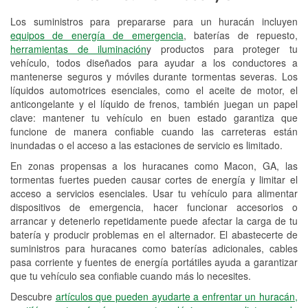
Los suministros para prepararse para un huracán incluyen
Reciclaje de baterías y aceite
equipos de energía de emergencia
, baterías de repuesto,
herramientas de iluminación
y productos para proteger tu
Instalación de bombillas de faros
vehículo, todos diseñados para ayudar a los conductores a
Instalación de limpiaparabrisas
mantenerse seguros y móviles durante tormentas severas. Los
líquidos automotrices esenciales, como el aceite de motor, el
Programa de Préstamo de
anticongelante y el líquido de frenos, también juegan un papel
clave: mantener tu vehículo en buen estado garantiza que
Herramientas
funcione de manera confiable cuando las carreteras están
inundadas o el acceso a las estaciones de servicio es limitado.
Rectificación de tambores y discos de
freno
En zonas propensas a los huracanes como Macon, GA, las
tormentas fuertes pueden causar cortes de energía y limitar el
Hurricane Supplies
acceso a servicios esenciales. Usar tu vehículo para alimentar
dispositivos de emergencia, hacer funcionar accesorios o
Conoce más
arrancar y detenerlo repetidamente puede afectar la carga de tu
batería y producir problemas en el alternador. El abastecerte de
Idiomas adicionales
suministros para huracanes como baterías adicionales, cables
pasa corriente y fuentes de energía portátiles ayuda a garantizar
Español
que tu vehículo sea confiable cuando más lo necesites.
Descubre
artículos que pueden ayudarte a enfrentar un huracán,