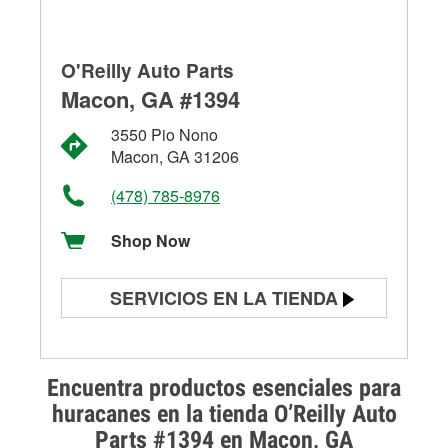
O'Reilly Auto Parts
Macon, GA #1394
3550 Pio Nono
Macon, GA 31206
(478) 785-8976
Shop Now
SERVICIOS EN LA TIENDA
Prueba de batería
Prueba de alternadores y
Encuentra productos esenciales para
arrancadores
huracanes en la tienda O’Reilly Auto
Parts #1394 en Macon, GA
Revisión de la luz "Check Engine"