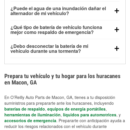
Una batería completamente cargada puede
¿Puede el agua de una inundación dañar el
alimentar pequeños accesorios durante un tiempo
alternador de mi vehículo?
limitado, pero el uso repetido sin conducir el vehículo
Sí. Los alternadores suelen estar montados en la
puede descargarla rápidamente. Se recomienda
¿Qué tipo de batería de vehículo funciona
parte baja del compartimento del motor y pueden
contar con un equipo de carga de respaldo para
mejor como respaldo de emergencia?
dañarse si se sumergen, lo que puede provocar una
cortes prolongados.
Las baterías AGM y marinas se usan comúnmente
falla en el sistema de carga y que la batería se agote
¿Debo desconectar la batería de mi
para aplicaciones de ciclo profundo porque son
días después de la exposición.
vehículo durante una tormenta?
selladas, resistentes a las vibraciones y más
Desconectarla puede ayudar a prevenir ciertas
adecuadas para ciclos repetidos de descarga
sobrecargas eléctricas, pero no te protegerá contra
profunda y recarga.
los daños por inundación. Evitar el agua estancada y
Prepara tu vehículo y tu hogar para los huracanes
preparar opciones de carga de respaldo son
en Macon, GA
medidas de protección más efectivas.
En O’Reilly Auto Parts de Macon, GA, tienes a tu disposición
suministros para prepararte ante los huracanes, incluyendo
baterías de respaldo
,
equipos de energía portátiles
,
herramientas de iluminación
,
líquidos para automotrices
, y
accesorios de emergencia
. Prepararte con anticipación ayuda a
reducir los riesgos relacionados con el vehículo durante