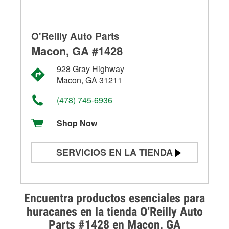
O'Reilly Auto Parts
Macon, GA #1428
928 Gray Highway
Macon, GA 31211
(478) 745-6936
Shop Now
SERVICIOS EN LA TIENDA
Prueba de batería
Prueba de alternadores y
Encuentra productos esenciales para
arrancadores
huracanes en la tienda O’Reilly Auto
Parts #1428 en Macon, GA
Revisión de la luz "Check Engine"