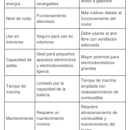
Motor a gasolina
energía
recargables
Más ruidoso debido al
Funcionamiento
Nivel de ruido
funcionamiento del
silencioso
motor
Debe usarse al aire
Uso en
Seguro para uso en
libre con ventilación
interiores
interiores
adecuada
Ideal para pequeños
Mayor potencia para
Capacidad de
aparatos electrónicos
electrodomésticos
salida
y electrodomésticos
grandes
ligeros
Tiempo de marcha
Limitado por la
Tiempo de
ampliada con
capacidad de la
marcha
reabastecimiento de
batería
combustible
Requiere
Requiere un
almacenamiento de
Mantenimiento
mantenimiento
combustible y
mínimo
mantenimiento del
motor