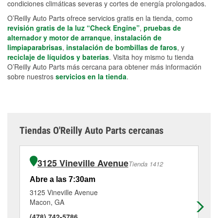
condiciones climáticas severas y cortes de energía prolongados.
O’Reilly Auto Parts ofrece servicios gratis en la tienda, como
revisión gratis de la luz “Check Engine”
,
pruebas de
alternador y motor de arranque
,
instalación de
limpiaparabrisas
,
instalación de bombillas de faros
, y
reciclaje de líquidos y baterías
. Visita hoy mismo tu tienda
O’Reilly Auto Parts más cercana para obtener más información
sobre nuestros
servicios en la tienda
.
Tiendas O'Reilly Auto Parts cercanas
3125 Vineville Avenue
Tienda 1412
Abre a las 7:30am
Ab
3125 Vineville Avenue
23
Macon, GA
Ma
(478) 742-5786
(4