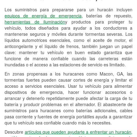
Los suministros para prepararse para un huracán incluyen
Reciclaje de baterías y aceite
equipos de energía de emergencia
, baterías de repuesto,
herramientas de iluminación
y productos para proteger tu
Instalación de bombillas de faros
vehículo, todos diseñados para ayudar a los conductores a
Instalación de limpiaparabrisas
mantenerse seguros y móviles durante tormentas severas. Los
líquidos automotrices esenciales, como el aceite de motor, el
Programa de Préstamo de
anticongelante y el líquido de frenos, también juegan un papel
clave: mantener tu vehículo en buen estado garantiza que
Herramientas
funcione de manera confiable cuando las carreteras están
inundadas o el acceso a las estaciones de servicio es limitado.
Rectificación de tambores y discos de
freno
En zonas propensas a los huracanes como Macon, GA, las
tormentas fuertes pueden causar cortes de energía y limitar el
Hurricane Supplies
acceso a servicios esenciales. Usar tu vehículo para alimentar
dispositivos de emergencia, hacer funcionar accesorios o
Conoce más
arrancar y detenerlo repetidamente puede afectar la carga de tu
batería y producir problemas en el alternador. El abastecerte de
suministros para huracanes como baterías adicionales, cables
pasa corriente y fuentes de energía portátiles ayuda a garantizar
que tu vehículo sea confiable cuando más lo necesites.
Descubre
artículos que pueden ayudarte a enfrentar un huracán,