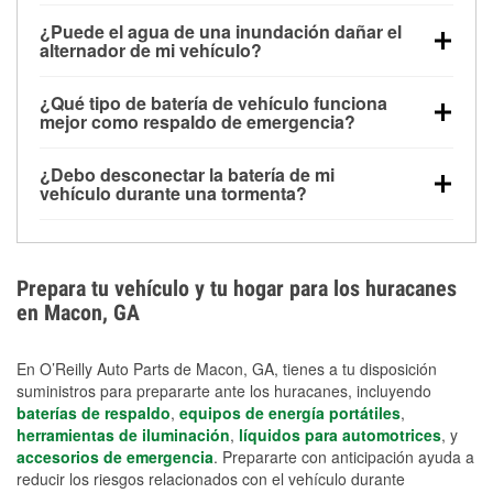
Una batería completamente cargada puede
¿Puede el agua de una inundación dañar el
alimentar pequeños accesorios durante un tiempo
alternador de mi vehículo?
limitado, pero el uso repetido sin conducir el vehículo
Sí. Los alternadores suelen estar montados en la
puede descargarla rápidamente. Se recomienda
¿Qué tipo de batería de vehículo funciona
parte baja del compartimento del motor y pueden
contar con un equipo de carga de respaldo para
mejor como respaldo de emergencia?
dañarse si se sumergen, lo que puede provocar una
cortes prolongados.
Las baterías AGM y marinas se usan comúnmente
falla en el sistema de carga y que la batería se agote
¿Debo desconectar la batería de mi
para aplicaciones de ciclo profundo porque son
días después de la exposición.
vehículo durante una tormenta?
selladas, resistentes a las vibraciones y más
Desconectarla puede ayudar a prevenir ciertas
adecuadas para ciclos repetidos de descarga
sobrecargas eléctricas, pero no te protegerá contra
profunda y recarga.
los daños por inundación. Evitar el agua estancada y
Prepara tu vehículo y tu hogar para los huracanes
preparar opciones de carga de respaldo son
en Macon, GA
medidas de protección más efectivas.
En O’Reilly Auto Parts de Macon, GA, tienes a tu disposición
suministros para prepararte ante los huracanes, incluyendo
baterías de respaldo
,
equipos de energía portátiles
,
herramientas de iluminación
,
líquidos para automotrices
, y
accesorios de emergencia
. Prepararte con anticipación ayuda a
reducir los riesgos relacionados con el vehículo durante