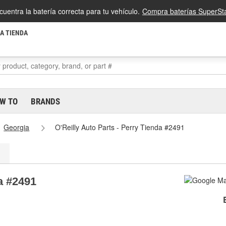
cuentra la batería correcta para tu vehículo.
Compra baterías SuperSta
LA TIENDA
W TO
BRANDS
Georgia
O'Reilly Auto Parts - Perry Tienda #2491
a #2491