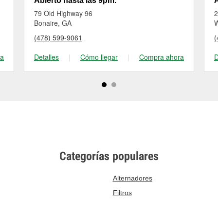
Abierto hasta las 9pm.
A
79 Old Highway 96
2
Bonaire, GA
W
(478) 599-9061
(
ra
Detalles
|
Cómo llegar
|
Compra ahora
D
Categorías populares
Alternadores
Filtros