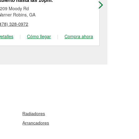
bierto hasta las 10pm.
Abierto has
209 Moody Rd
116 S Houst
arner Robins, GA
Warner Robi
478) 328-0972
(478) 953-21
etalles
|
Cómo llegar
|
Compra ahora
Detalles
|
Radiadores
Arrancadores