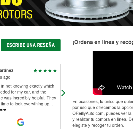
¡Ordena en línea y recóg
ESCRIBE UNA RESEÑA
artínez
Heather Bissette
s ago
4 months ago
 in not knowing exactly which
Went to the store a couple times o
eeded for my car, and the
the last few days. Guys were very
 was incredibly helpful. They
helpful and friendly!
En ocasiones, lo único que quier
 time to look everything up
...
por eso que ofrecemos la opción
ore
OReillyAuto.com, puedes ver la 
y realizar tu compra en línea. D
elegiste y recoger tu orden.