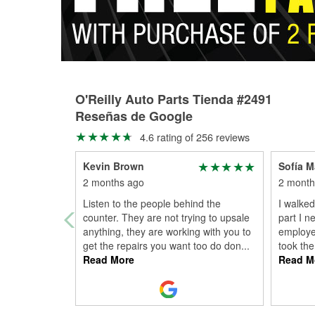
O'Reilly Auto Parts Tienda #2491
Reseñas de Google
4.6 rating of 256 reviews
Kevin Brown
Sofía M
2 months ago
2 month
Listen to the people behind the
I walked
counter. They are not trying to upsale
part I n
anything, they are working with you to
employee
get the repairs you want too do don
...
took the
Read More
Read M