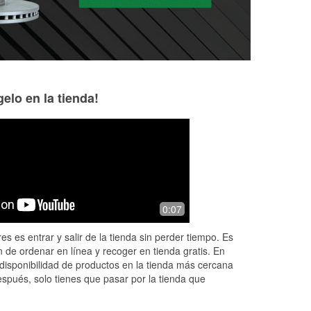
elo en la tienda!
Joseph Howell
Suzanne Ballew
5 months ago
5 months ago
ver
They helped us so much we were in
Amazing help gett
0:07
and out they allowed us to use they
interstate and hel
tire jack they amazing so kind
to repair my car 
es es entrar y salir de la tienda sin perder tiempo. Es
the highway!
 de ordenar en línea y recoger en tienda gratis. En
disponibilidad de productos en la tienda más cercana
espués, solo tienes que pasar por la tienda que