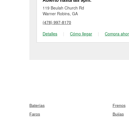
Abierto hasta las 9pm.
119 Beulah Church Rd
Warner Robins, GA
(478) 997-8170
Detalles
|
Cómo llegar
|
Compra aho
Baterías
Frenos
Faros
Bujías