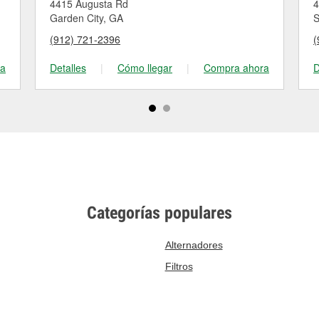
4415 Augusta Rd
4
Garden City, GA
S
(912) 721-2396
(
ra
Detalles
|
Cómo llegar
|
Compra ahora
D
Categorías populares
Alternadores
Filtros