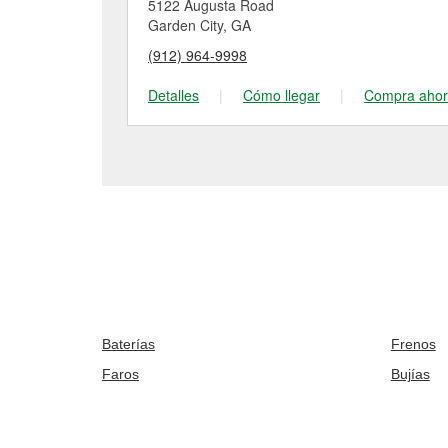
5122 Augusta Road
Garden City, GA
(912) 964-9998
Detalles
|
Cómo llegar
|
Compra aho
Baterías
Frenos
Faros
Bujías