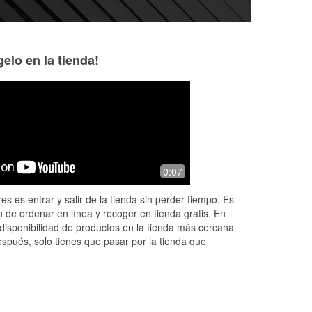
elo en la tienda!
Marcus L. Daniels
Carli Dee
1 month ago
1 month ago
No matter where I'm at in the United
Went there to pick
0:07
States O'Reilly's comes through
my girl was extrem
joyful and was han
es es entrar y salir de la tienda sin perder tiempo. Es
Helping about 4 c
 de ordenar en línea y recoger en tienda gratis. En
Read More
disponibilidad de productos en la tienda más cercana
espués, solo tienes que pasar por la tienda que