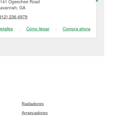
141 Ogeechee Road
5981 Ogeech
avannah, GA
Savannah, G
912) 236-6979
(912) 925-91
etalles
|
Cómo llegar
|
Compra ahora
Detalles
|
Radiadores
Arrancadores