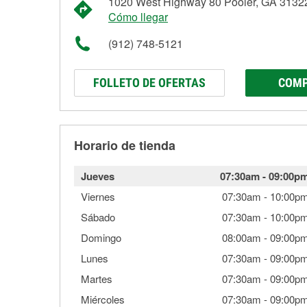
1020 West Highway 80 Pooler, GA 3132
Cómo llegar
(912) 748-5121
FOLLETO DE OFERTAS
COMP
Horario de tienda
Jueves
07:30am
-
09:00p
Viernes
07:30am
-
10:00p
Sábado
07:30am
-
10:00p
Domingo
08:00am
-
09:00p
Lunes
07:30am
-
09:00p
Martes
07:30am
-
09:00p
Miércoles
07:30am
-
09:00p