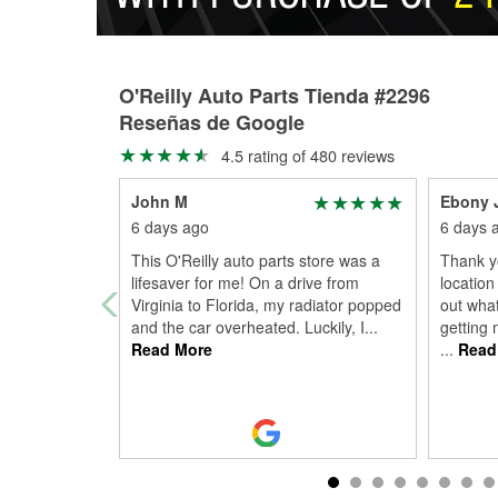
O'Reilly Auto Parts Tienda #2296
Reseñas de Google
4.5 rating of 480 reviews
John M
Ebony 
6 days ago
6 days 
This O'Reilly auto parts store was a
Thank y
lifesaver for me! On a drive from
location
Virginia to Florida, my radiator popped
out wha
and the car overheated. Luckily, I
...
getting 
Read More
...
Read