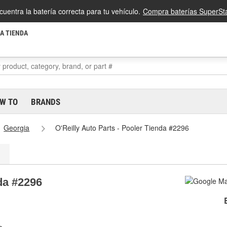
cuentra la batería correcta para tu vehículo.
Compra baterías SuperSta
LA TIENDA
W TO
BRANDS
Georgia
O'Reilly Auto Parts - Pooler Tienda #2296
nda #2296