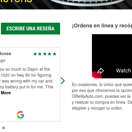
¡Ordena en línea y recóg
ESCRIBE UNA RESEÑA
Jones
Edmund
“edvantagepoint”
ago
Webb
ou so much to Dajon at the
1 month ago
 1020 on hwy 80 for figuring
If you are in the Pooler area and in
t was wrong with my car and
En ocasiones, lo único que quier
need of auto parts, I would suggest
my battery put in for me. This
por eso que ofrecemos la opción
you visit O’Reilly’s. I visit this area
 More
OReillyAuto.com, puedes ver la 
often, and I had a quick issue w
...
y realizar tu compra en línea. D
Read More
elegiste y recoger tu orden.