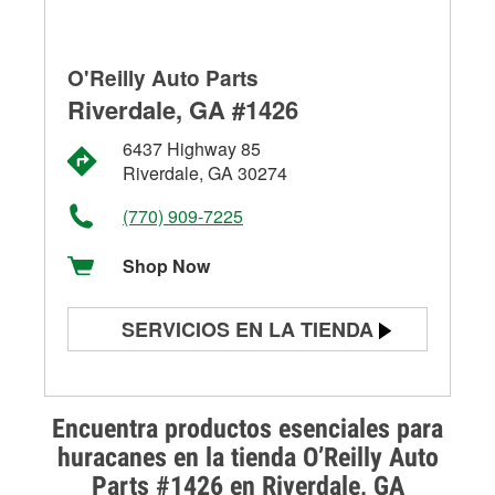
O'Reilly Auto Parts
Riverdale, GA #1426
6437 Highway 85
Riverdale, GA 30274
(770) 909-7225
Shop Now
SERVICIOS EN LA TIENDA
Prueba de batería
Prueba de alternadores y
Encuentra productos esenciales para
arrancadores
huracanes en la tienda O’Reilly Auto
Parts #1426 en Riverdale, GA
Revisión de la luz "Check Engine"