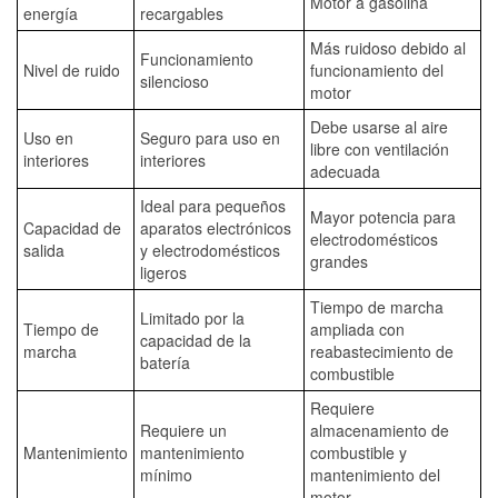
Motor a gasolina
energía
recargables
Más ruidoso debido al
Funcionamiento
Nivel de ruido
funcionamiento del
silencioso
motor
Debe usarse al aire
Uso en
Seguro para uso en
libre con ventilación
interiores
interiores
adecuada
Ideal para pequeños
Mayor potencia para
Capacidad de
aparatos electrónicos
electrodomésticos
salida
y electrodomésticos
grandes
ligeros
Tiempo de marcha
Limitado por la
Tiempo de
ampliada con
capacidad de la
marcha
reabastecimiento de
batería
combustible
Requiere
Requiere un
almacenamiento de
Mantenimiento
mantenimiento
combustible y
mínimo
mantenimiento del
motor