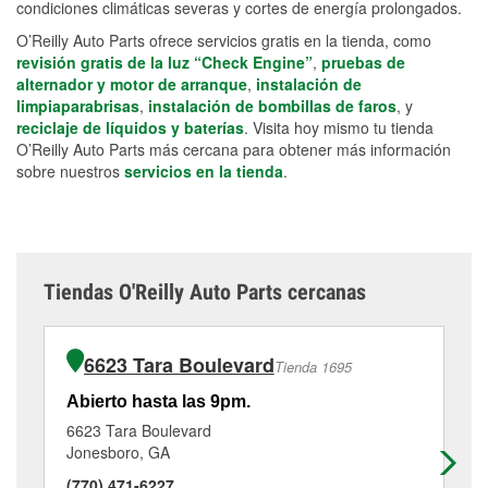
condiciones climáticas severas y cortes de energía prolongados.
O’Reilly Auto Parts ofrece servicios gratis en la tienda, como
revisión gratis de la luz “Check Engine”
,
pruebas de
alternador y motor de arranque
,
instalación de
limpiaparabrisas
,
instalación de bombillas de faros
, y
reciclaje de líquidos y baterías
. Visita hoy mismo tu tienda
O’Reilly Auto Parts más cercana para obtener más información
sobre nuestros
servicios en la tienda
.
Tiendas O'Reilly Auto Parts cercanas
6623 Tara Boulevard
Tienda 1695
Abierto hasta las 9pm.
Ab
6623 Tara Boulevard
55
Jonesboro, GA
Co
(770) 471-6227
(4