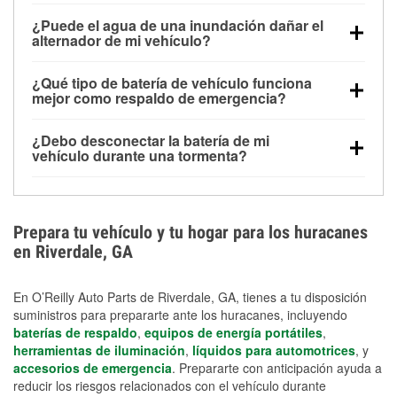
Una batería completamente cargada puede
¿Puede el agua de una inundación dañar el
alimentar pequeños accesorios durante un tiempo
alternador de mi vehículo?
limitado, pero el uso repetido sin conducir el vehículo
Sí. Los alternadores suelen estar montados en la
puede descargarla rápidamente. Se recomienda
¿Qué tipo de batería de vehículo funciona
parte baja del compartimento del motor y pueden
contar con un equipo de carga de respaldo para
mejor como respaldo de emergencia?
dañarse si se sumergen, lo que puede provocar una
cortes prolongados.
Las baterías AGM y marinas se usan comúnmente
falla en el sistema de carga y que la batería se agote
¿Debo desconectar la batería de mi
para aplicaciones de ciclo profundo porque son
días después de la exposición.
vehículo durante una tormenta?
selladas, resistentes a las vibraciones y más
Desconectarla puede ayudar a prevenir ciertas
adecuadas para ciclos repetidos de descarga
sobrecargas eléctricas, pero no te protegerá contra
profunda y recarga.
los daños por inundación. Evitar el agua estancada y
Prepara tu vehículo y tu hogar para los huracanes
preparar opciones de carga de respaldo son
en Riverdale, GA
medidas de protección más efectivas.
En O’Reilly Auto Parts de Riverdale, GA, tienes a tu disposición
suministros para prepararte ante los huracanes, incluyendo
baterías de respaldo
,
equipos de energía portátiles
,
herramientas de iluminación
,
líquidos para automotrices
, y
accesorios de emergencia
. Prepararte con anticipación ayuda a
reducir los riesgos relacionados con el vehículo durante