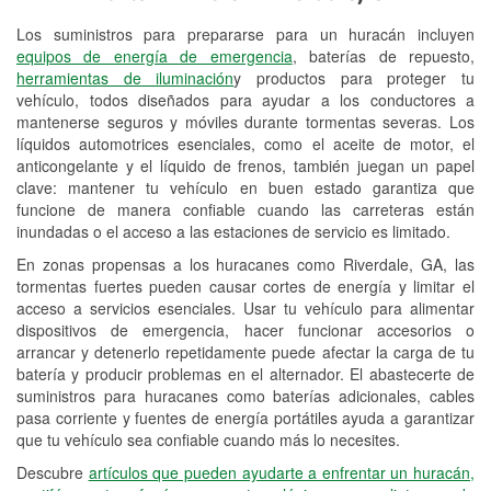
Los suministros para prepararse para un huracán incluyen
Reciclaje de baterías y aceite
equipos de energía de emergencia
, baterías de repuesto,
herramientas de iluminación
y productos para proteger tu
Instalación de bombillas de faros
vehículo, todos diseñados para ayudar a los conductores a
Instalación de limpiaparabrisas
mantenerse seguros y móviles durante tormentas severas. Los
líquidos automotrices esenciales, como el aceite de motor, el
Programa de Préstamo de
anticongelante y el líquido de frenos, también juegan un papel
clave: mantener tu vehículo en buen estado garantiza que
Herramientas
funcione de manera confiable cuando las carreteras están
inundadas o el acceso a las estaciones de servicio es limitado.
Rectificación de tambores y discos de
freno
En zonas propensas a los huracanes como Riverdale, GA, las
tormentas fuertes pueden causar cortes de energía y limitar el
Hurricane Supplies
acceso a servicios esenciales. Usar tu vehículo para alimentar
dispositivos de emergencia, hacer funcionar accesorios o
Conoce más
arrancar y detenerlo repetidamente puede afectar la carga de tu
batería y producir problemas en el alternador. El abastecerte de
suministros para huracanes como baterías adicionales, cables
pasa corriente y fuentes de energía portátiles ayuda a garantizar
que tu vehículo sea confiable cuando más lo necesites.
Descubre
artículos que pueden ayudarte a enfrentar un huracán,