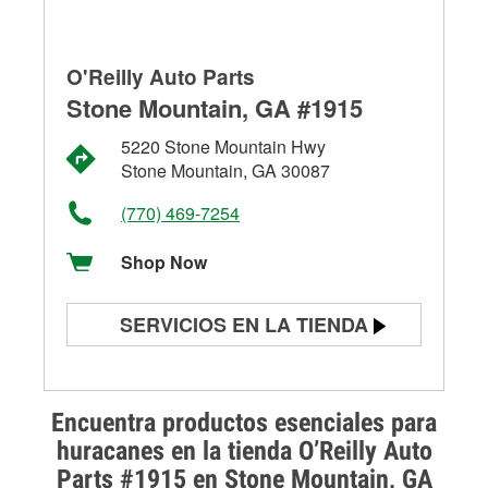
O'Reilly Auto Parts
Stone Mountain, GA #1915
5220 Stone Mountain Hwy
Stone Mountain, GA 30087
(770) 469-7254
Shop Now
SERVICIOS EN LA TIENDA
Prueba de batería
Prueba de alternadores y
Encuentra productos esenciales para
arrancadores
huracanes en la tienda O’Reilly Auto
Parts #1915 en Stone Mountain, GA
Revisión de la luz "Check Engine"