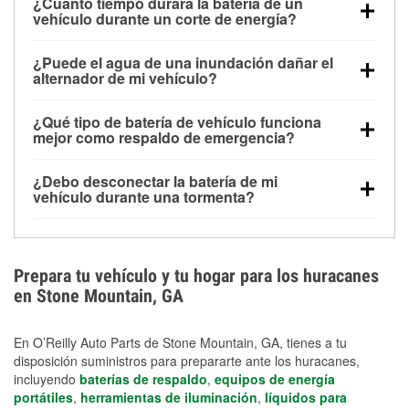
¿Cuánto tiempo durará la batería de un
vehículo durante un corte de energía?
Una batería completamente cargada puede
¿Puede el agua de una inundación dañar el
alimentar pequeños accesorios durante un tiempo
alternador de mi vehículo?
limitado, pero el uso repetido sin conducir el vehículo
Sí. Los alternadores suelen estar montados en la
puede descargarla rápidamente. Se recomienda
¿Qué tipo de batería de vehículo funciona
parte baja del compartimento del motor y pueden
contar con un equipo de carga de respaldo para
mejor como respaldo de emergencia?
dañarse si se sumergen, lo que puede provocar una
cortes prolongados.
Las baterías AGM y marinas se usan comúnmente
falla en el sistema de carga y que la batería se agote
¿Debo desconectar la batería de mi
para aplicaciones de ciclo profundo porque son
días después de la exposición.
vehículo durante una tormenta?
selladas, resistentes a las vibraciones y más
Desconectarla puede ayudar a prevenir ciertas
adecuadas para ciclos repetidos de descarga
sobrecargas eléctricas, pero no te protegerá contra
profunda y recarga.
los daños por inundación. Evitar el agua estancada y
Prepara tu vehículo y tu hogar para los huracanes
preparar opciones de carga de respaldo son
en Stone Mountain, GA
medidas de protección más efectivas.
En O’Reilly Auto Parts de Stone Mountain, GA, tienes a tu
disposición suministros para prepararte ante los huracanes,
incluyendo
baterías de respaldo
,
equipos de energía
portátiles
,
herramientas de iluminación
,
líquidos para