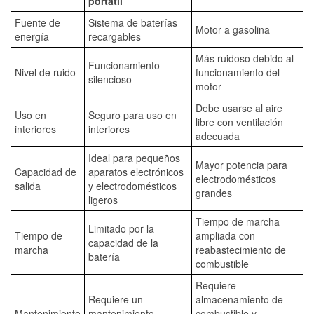
portátil
Fuente de
Sistema de baterías
Motor a gasolina
energía
recargables
Más ruidoso debido al
Funcionamiento
Nivel de ruido
funcionamiento del
silencioso
motor
Debe usarse al aire
Uso en
Seguro para uso en
libre con ventilación
interiores
interiores
adecuada
Ideal para pequeños
Mayor potencia para
Capacidad de
aparatos electrónicos
electrodomésticos
salida
y electrodomésticos
grandes
ligeros
Tiempo de marcha
Limitado por la
Tiempo de
ampliada con
capacidad de la
marcha
reabastecimiento de
batería
combustible
Requiere
Requiere un
almacenamiento de
Mantenimiento
mantenimiento
combustible y