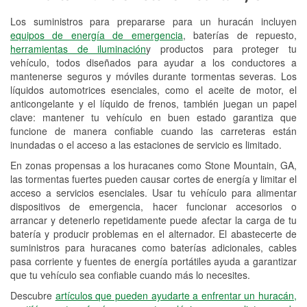
Los suministros para prepararse para un huracán incluyen
Reciclaje de baterías y aceite
equipos de energía de emergencia
, baterías de repuesto,
herramientas de iluminación
y productos para proteger tu
Instalación de bombillas de faros
vehículo, todos diseñados para ayudar a los conductores a
Instalación de limpiaparabrisas
mantenerse seguros y móviles durante tormentas severas. Los
líquidos automotrices esenciales, como el aceite de motor, el
Programa de Préstamo de
anticongelante y el líquido de frenos, también juegan un papel
clave: mantener tu vehículo en buen estado garantiza que
Herramientas
funcione de manera confiable cuando las carreteras están
inundadas o el acceso a las estaciones de servicio es limitado.
Rectificación de tambores y discos de
freno
En zonas propensas a los huracanes como Stone Mountain, GA,
las tormentas fuertes pueden causar cortes de energía y limitar el
Hurricane Supplies
acceso a servicios esenciales. Usar tu vehículo para alimentar
dispositivos de emergencia, hacer funcionar accesorios o
Conoce más
arrancar y detenerlo repetidamente puede afectar la carga de tu
batería y producir problemas en el alternador. El abastecerte de
suministros para huracanes como baterías adicionales, cables
pasa corriente y fuentes de energía portátiles ayuda a garantizar
que tu vehículo sea confiable cuando más lo necesites.
Descubre
artículos que pueden ayudarte a enfrentar un huracán,