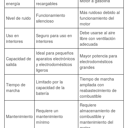
Motor a gasolina
energía
recargables
Más ruidoso debido al
Funcionamiento
Nivel de ruido
funcionamiento del
silencioso
motor
Debe usarse al aire
Uso en
Seguro para uso en
libre con ventilación
interiores
interiores
adecuada
Ideal para pequeños
Mayor potencia para
Capacidad de
aparatos electrónicos
electrodomésticos
salida
y electrodomésticos
grandes
ligeros
Tiempo de marcha
Limitado por la
Tiempo de
ampliada con
capacidad de la
marcha
reabastecimiento de
batería
combustible
Requiere
Requiere un
almacenamiento de
Mantenimiento
mantenimiento
combustible y
mínimo
mantenimiento del
motor