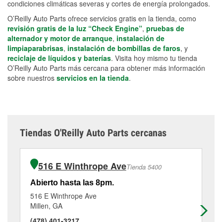
condiciones climáticas severas y cortes de energía prolongados.
O’Reilly Auto Parts ofrece servicios gratis en la tienda, como
revisión gratis de la luz “Check Engine”
,
pruebas de
alternador y motor de arranque
,
instalación de
limpiaparabrisas
,
instalación de bombillas de faros
, y
reciclaje de líquidos y baterías
. Visita hoy mismo tu tienda
O’Reilly Auto Parts más cercana para obtener más información
sobre nuestros
servicios en la tienda
.
Tiendas O'Reilly Auto Parts cercanas
516 E Winthrope Ave
Tienda 5400
Abierto hasta las 8pm.
Ab
516 E Winthrope Ave
19
Millen, GA
St
(478) 401-3217
(9