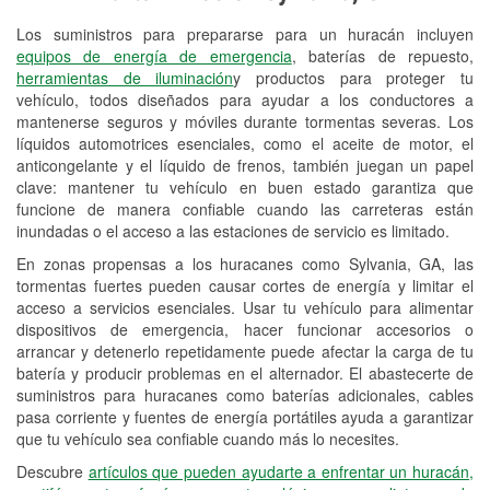
Los suministros para prepararse para un huracán incluyen
Reciclaje de baterías y aceite
equipos de energía de emergencia
, baterías de repuesto,
herramientas de iluminación
y productos para proteger tu
Instalación de bombillas de faros
vehículo, todos diseñados para ayudar a los conductores a
Instalación de limpiaparabrisas
mantenerse seguros y móviles durante tormentas severas. Los
líquidos automotrices esenciales, como el aceite de motor, el
Programa de Préstamo de
anticongelante y el líquido de frenos, también juegan un papel
clave: mantener tu vehículo en buen estado garantiza que
Herramientas
funcione de manera confiable cuando las carreteras están
inundadas o el acceso a las estaciones de servicio es limitado.
Rectificación de tambores y discos de
freno
En zonas propensas a los huracanes como Sylvania, GA, las
tormentas fuertes pueden causar cortes de energía y limitar el
Hurricane Supplies
acceso a servicios esenciales. Usar tu vehículo para alimentar
dispositivos de emergencia, hacer funcionar accesorios o
Conoce más
arrancar y detenerlo repetidamente puede afectar la carga de tu
batería y producir problemas en el alternador. El abastecerte de
suministros para huracanes como baterías adicionales, cables
pasa corriente y fuentes de energía portátiles ayuda a garantizar
que tu vehículo sea confiable cuando más lo necesites.
Descubre
artículos que pueden ayudarte a enfrentar un huracán,