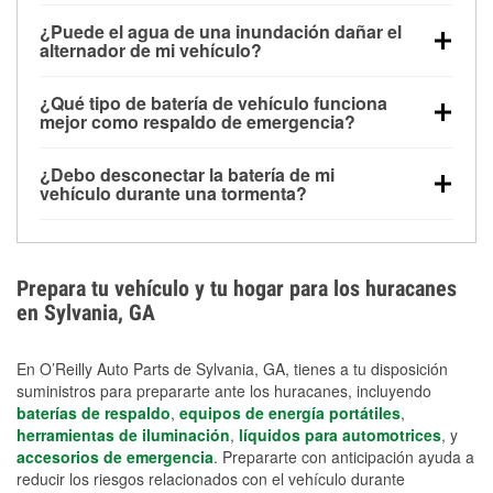
Una batería completamente cargada puede
¿Puede el agua de una inundación dañar el
alimentar pequeños accesorios durante un tiempo
alternador de mi vehículo?
limitado, pero el uso repetido sin conducir el vehículo
Sí. Los alternadores suelen estar montados en la
puede descargarla rápidamente. Se recomienda
¿Qué tipo de batería de vehículo funciona
parte baja del compartimento del motor y pueden
contar con un equipo de carga de respaldo para
mejor como respaldo de emergencia?
dañarse si se sumergen, lo que puede provocar una
cortes prolongados.
Las baterías AGM y marinas se usan comúnmente
falla en el sistema de carga y que la batería se agote
¿Debo desconectar la batería de mi
para aplicaciones de ciclo profundo porque son
días después de la exposición.
vehículo durante una tormenta?
selladas, resistentes a las vibraciones y más
Desconectarla puede ayudar a prevenir ciertas
adecuadas para ciclos repetidos de descarga
sobrecargas eléctricas, pero no te protegerá contra
profunda y recarga.
los daños por inundación. Evitar el agua estancada y
Prepara tu vehículo y tu hogar para los huracanes
preparar opciones de carga de respaldo son
en Sylvania, GA
medidas de protección más efectivas.
En O’Reilly Auto Parts de Sylvania, GA, tienes a tu disposición
suministros para prepararte ante los huracanes, incluyendo
baterías de respaldo
,
equipos de energía portátiles
,
herramientas de iluminación
,
líquidos para automotrices
, y
accesorios de emergencia
. Prepararte con anticipación ayuda a
reducir los riesgos relacionados con el vehículo durante