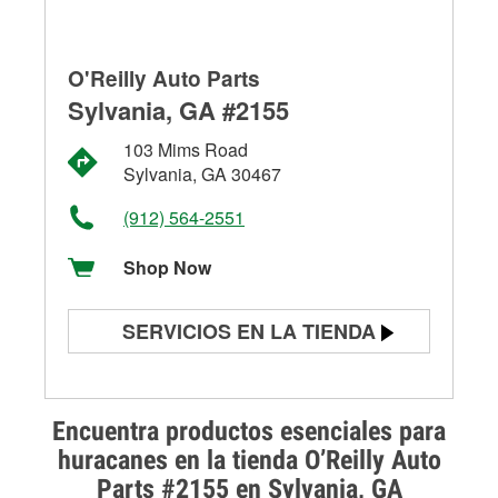
O'Reilly Auto Parts
Sylvania, GA #2155
103 Mims Road
Sylvania, GA 30467
(912) 564-2551
Shop Now
SERVICIOS EN LA TIENDA
Prueba de batería
Prueba de alternadores y
Encuentra productos esenciales para
arrancadores
huracanes en la tienda O’Reilly Auto
Parts #2155 en Sylvania, GA
Revisión de la luz "Check Engine"