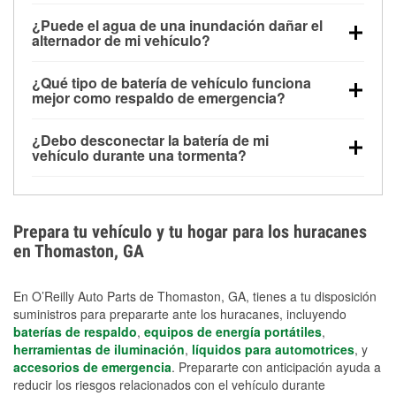
Una batería completamente cargada puede
¿Puede el agua de una inundación dañar el
alimentar pequeños accesorios durante un tiempo
alternador de mi vehículo?
limitado, pero el uso repetido sin conducir el vehículo
Sí. Los alternadores suelen estar montados en la
puede descargarla rápidamente. Se recomienda
¿Qué tipo de batería de vehículo funciona
parte baja del compartimento del motor y pueden
contar con un equipo de carga de respaldo para
mejor como respaldo de emergencia?
dañarse si se sumergen, lo que puede provocar una
cortes prolongados.
Las baterías AGM y marinas se usan comúnmente
falla en el sistema de carga y que la batería se agote
¿Debo desconectar la batería de mi
para aplicaciones de ciclo profundo porque son
días después de la exposición.
vehículo durante una tormenta?
selladas, resistentes a las vibraciones y más
Desconectarla puede ayudar a prevenir ciertas
adecuadas para ciclos repetidos de descarga
sobrecargas eléctricas, pero no te protegerá contra
profunda y recarga.
los daños por inundación. Evitar el agua estancada y
Prepara tu vehículo y tu hogar para los huracanes
preparar opciones de carga de respaldo son
en Thomaston, GA
medidas de protección más efectivas.
En O’Reilly Auto Parts de Thomaston, GA, tienes a tu disposición
suministros para prepararte ante los huracanes, incluyendo
baterías de respaldo
,
equipos de energía portátiles
,
herramientas de iluminación
,
líquidos para automotrices
, y
accesorios de emergencia
. Prepararte con anticipación ayuda a
reducir los riesgos relacionados con el vehículo durante