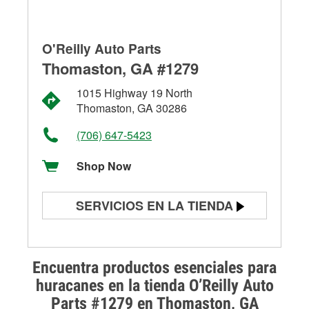
O'Reilly Auto Parts
Thomaston, GA #1279
1015 Highway 19 North
Thomaston, GA 30286
(706) 647-5423
Shop Now
SERVICIOS EN LA TIENDA
Prueba de batería
Prueba de alternadores y
Encuentra productos esenciales para
arrancadores
huracanes en la tienda O’Reilly Auto
Parts #1279 en Thomaston, GA
Revisión de la luz "Check Engine"