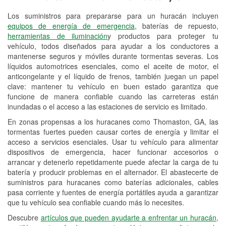
Los suministros para prepararse para un huracán incluyen
Reciclaje de baterías y aceite
equipos de energía de emergencia
, baterías de repuesto,
herramientas de iluminación
y productos para proteger tu
Instalación de bombillas de faros
vehículo, todos diseñados para ayudar a los conductores a
Instalación de limpiaparabrisas
mantenerse seguros y móviles durante tormentas severas. Los
líquidos automotrices esenciales, como el aceite de motor, el
Programa de Préstamo de
anticongelante y el líquido de frenos, también juegan un papel
clave: mantener tu vehículo en buen estado garantiza que
Herramientas
funcione de manera confiable cuando las carreteras están
inundadas o el acceso a las estaciones de servicio es limitado.
Rectificación de tambores y discos de
freno
En zonas propensas a los huracanes como Thomaston, GA, las
tormentas fuertes pueden causar cortes de energía y limitar el
Mangueras hidráulicas a la medida
acceso a servicios esenciales. Usar tu vehículo para alimentar
dispositivos de emergencia, hacer funcionar accesorios o
Hurricane Supplies
arrancar y detenerlo repetidamente puede afectar la carga de tu
batería y producir problemas en el alternador. El abastecerte de
Conoce más
suministros para huracanes como baterías adicionales, cables
pasa corriente y fuentes de energía portátiles ayuda a garantizar
Idiomas adicionales
que tu vehículo sea confiable cuando más lo necesites.
Español
Descubre
artículos que pueden ayudarte a enfrentar un huracán,