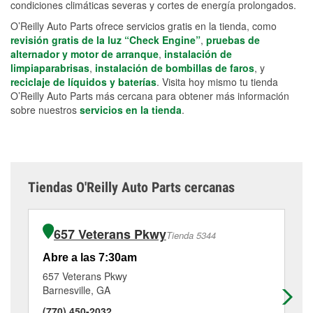
condiciones climáticas severas y cortes de energía prolongados.
O’Reilly Auto Parts ofrece servicios gratis en la tienda, como
revisión gratis de la luz “Check Engine”
,
pruebas de
alternador y motor de arranque
,
instalación de
limpiaparabrisas
,
instalación de bombillas de faros
, y
reciclaje de líquidos y baterías
. Visita hoy mismo tu tienda
O’Reilly Auto Parts más cercana para obtener más información
sobre nuestros
servicios en la tienda
.
Tiendas O'Reilly Auto Parts cercanas
657 Veterans Pkwy
Tienda 5344
Abre a las 7:30am
Ab
657 Veterans Pkwy
17
Barnesville, GA
Gri
(770) 450-2032
(4