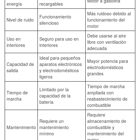
Motor a gasolina
energía
recargables
Más ruidoso debido al
Funcionamiento
Nivel de ruido
funcionamiento del
silencioso
motor
Debe usarse al aire
Uso en
Seguro para uso en
libre con ventilación
interiores
interiores
adecuada
Ideal para pequeños
Mayor potencia para
Capacidad de
aparatos electrónicos
electrodomésticos
salida
y electrodomésticos
grandes
ligeros
Tiempo de marcha
Limitado por la
Tiempo de
ampliada con
capacidad de la
marcha
reabastecimiento de
batería
combustible
Requiere
Requiere un
almacenamiento de
Mantenimiento
mantenimiento
combustible y
mínimo
mantenimiento del
motor