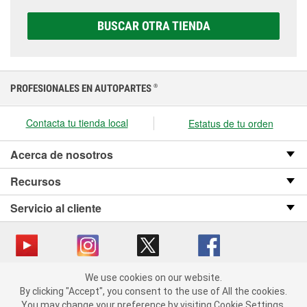
opciones AGM, Premium, Extreme y Platinum para
elegir la que sea correcta para tu vehículo y
BUSCAR OTRA TIENDA
presupuesto.
PROFESIONALES EN AUTOPARTES
®
Contacta tu tienda local
Estatus de tu orden
Acerca de nosotros
Recursos
Servicio al cliente
We use cookies on our website.
Copyright © 2008-2026 O’Reilly Auto Parts v OST_3.2.0.0.729 (3) cv1361
We use cookies on our website. By clicking "Accept", you consent
By clicking "Accept", you consent to the use of All the cookies.
catalog_main
to the use of All the cookies.
You may change your preference by visiting Cookie Settings.