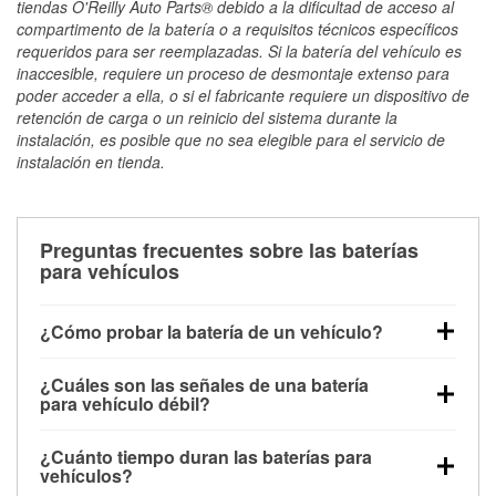
tiendas O'Reilly Auto Parts® debido a la dificultad de acceso al
compartimento de la batería o a requisitos técnicos específicos
requeridos para ser reemplazadas. Si la batería del vehículo es
inaccesible, requiere un proceso de desmontaje extenso para
poder acceder a ella, o si el fabricante requiere un dispositivo de
retención de carga o un reinicio del sistema durante la
instalación, es posible que no sea elegible para el servicio de
instalación en tienda.
Preguntas frecuentes sobre las baterías
para vehículos
¿Cómo probar la batería de un vehículo?
Puedes probar la batería de un vehículo de varias
¿Cuáles son las señales de una batería
maneras. El método más rápido es utilizar un
para vehículo débil?
multímetro: con el vehículo apagado, conecta los
Una batería débil suele dar algunas señales de
cables a las terminales de la batería y verifica el
¿Cuánto tiempo duran las baterías para
advertencia. Un arranque lento del motor, faros
voltaje: una batería en buen estado y totalmente
vehículos?
tenues, chasquidos al girar la llave o luces de
cargada debería indicar unos 12.6 voltios. Es