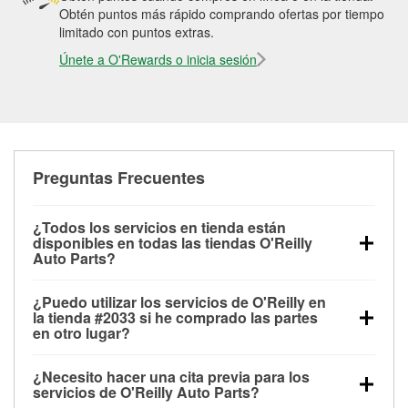
Obtén puntos más rápido comprando ofertas por tiempo
limitado con puntos extras.
Únete a O'Rewards o inicia sesión
Preguntas Frecuentes
¿Todos los servicios en tienda están
disponibles en todas las tiendas O'Reilly
Auto Parts?
Todos los servicios gratuitos de tienda, incluyendo
¿Puedo utilizar los servicios de O'Reilly en
las pruebas de batería, pruebas de alternador y
la tienda #2033 si he comprado las partes
motor de arranque, revisión de la luz “Check Engine”
en otro lugar?
con O'Reilly VeriScan® e instalación de
Puedes solicitar la mayoría de los servicios en tienda
limpiaparabrisas o bombillas, están disponibles en
¿Necesito hacer una cita previa para los
de O'Reilly Auto Parts que estén disponibles en la
todas las tiendas O'Reilly Auto Parts. La tienda
servicios de O'Reilly Auto Parts?
tienda #2033 de Thomson, GA aunque hayas