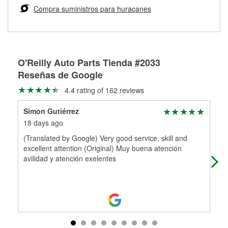
medirán tus tambores o discos para determinar si pueden
Compra suministros para huracanes
Más información sobre el Programa de Préstamo de
ser rectificados con seguridad. Si tus tambores o discos no
Herramientas de O'Reilly
pueden ser reutilizados, podemos ayudarte a encontrar las
partes de reemplazo correctas para tu reparación.
Rectificación de tambores y discos de freno
O'Reilly Auto Parts Tienda #2033
Reseñas de Google
4.4 rating of 162 reviews
Simon Gutiérrez
Sa
18 days ago
1 m
(Translated by Google) Very good service, skill and
Hel
excellent attention (Original) Muy buena atención
new
avilidad y atención exelentes