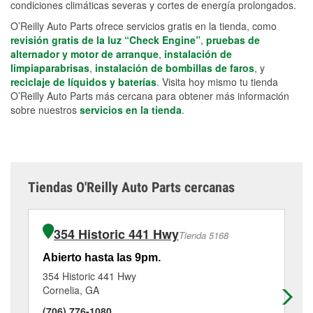
condiciones climáticas severas y cortes de energía prolongados.
O’Reilly Auto Parts ofrece servicios gratis en la tienda, como
revisión gratis de la luz “Check Engine”
,
pruebas de
alternador y motor de arranque
,
instalación de
limpiaparabrisas
,
instalación de bombillas de faros
, y
reciclaje de líquidos y baterías
. Visita hoy mismo tu tienda
O’Reilly Auto Parts más cercana para obtener más información
sobre nuestros
servicios en la tienda
.
Tiendas O'Reilly Auto Parts cercanas
354 Historic 441 Hwy
Tienda 5168
Abierto hasta las 9pm.
Ab
354 Historic 441 Hwy
12
Cornelia, GA
La
(706) 776-1080
(7