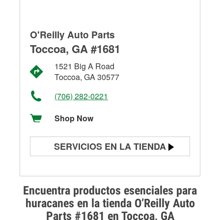
O'Reilly Auto Parts
Toccoa, GA #1681
1521 Big A Road
Toccoa, GA 30577
(706) 282-0221
Shop Now
SERVICIOS EN LA TIENDA
Prueba de batería
Prueba de alternadores y
Encuentra productos esenciales para
arrancadores
huracanes en la tienda O’Reilly Auto
Parts #1681 en Toccoa, GA
Revisión de la luz "Check Engine"