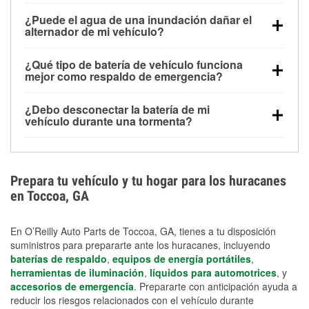
Una batería completamente cargada puede
¿Puede el agua de una inundación dañar el
alimentar pequeños accesorios durante un tiempo
alternador de mi vehículo?
limitado, pero el uso repetido sin conducir el vehículo
Sí. Los alternadores suelen estar montados en la
puede descargarla rápidamente. Se recomienda
¿Qué tipo de batería de vehículo funciona
parte baja del compartimento del motor y pueden
contar con un equipo de carga de respaldo para
mejor como respaldo de emergencia?
dañarse si se sumergen, lo que puede provocar una
cortes prolongados.
Las baterías AGM y marinas se usan comúnmente
falla en el sistema de carga y que la batería se agote
¿Debo desconectar la batería de mi
para aplicaciones de ciclo profundo porque son
días después de la exposición.
vehículo durante una tormenta?
selladas, resistentes a las vibraciones y más
Desconectarla puede ayudar a prevenir ciertas
adecuadas para ciclos repetidos de descarga
sobrecargas eléctricas, pero no te protegerá contra
profunda y recarga.
los daños por inundación. Evitar el agua estancada y
Prepara tu vehículo y tu hogar para los huracanes
preparar opciones de carga de respaldo son
en Toccoa, GA
medidas de protección más efectivas.
En O’Reilly Auto Parts de Toccoa, GA, tienes a tu disposición
suministros para prepararte ante los huracanes, incluyendo
baterías de respaldo
,
equipos de energía portátiles
,
herramientas de iluminación
,
líquidos para automotrices
, y
accesorios de emergencia
. Prepararte con anticipación ayuda a
reducir los riesgos relacionados con el vehículo durante