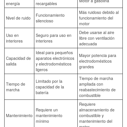
Motor a gasolina
energía
recargables
Más ruidoso debido al
Funcionamiento
Nivel de ruido
funcionamiento del
silencioso
motor
Debe usarse al aire
Uso en
Seguro para uso en
libre con ventilación
interiores
interiores
adecuada
Ideal para pequeños
Mayor potencia para
Capacidad de
aparatos electrónicos
electrodomésticos
salida
y electrodomésticos
grandes
ligeros
Tiempo de marcha
Limitado por la
Tiempo de
ampliada con
capacidad de la
marcha
reabastecimiento de
batería
combustible
Requiere
Requiere un
almacenamiento de
Mantenimiento
mantenimiento
combustible y
mínimo
mantenimiento del
motor