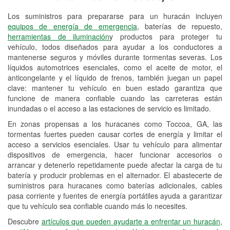
Los suministros para prepararse para un huracán incluyen
Reciclaje de baterías y aceite
equipos de energía de emergencia
, baterías de repuesto,
herramientas de iluminación
y productos para proteger tu
Instalación de bombillas de faros
vehículo, todos diseñados para ayudar a los conductores a
Instalación de limpiaparabrisas
mantenerse seguros y móviles durante tormentas severas. Los
líquidos automotrices esenciales, como el aceite de motor, el
Programa de Préstamo de
anticongelante y el líquido de frenos, también juegan un papel
clave: mantener tu vehículo en buen estado garantiza que
Herramientas
funcione de manera confiable cuando las carreteras están
inundadas o el acceso a las estaciones de servicio es limitado.
Rectificación de tambores y discos de
freno
En zonas propensas a los huracanes como Toccoa, GA, las
tormentas fuertes pueden causar cortes de energía y limitar el
Mangueras hidráulicas a la medida
acceso a servicios esenciales. Usar tu vehículo para alimentar
dispositivos de emergencia, hacer funcionar accesorios o
Hurricane Supplies
arrancar y detenerlo repetidamente puede afectar la carga de tu
batería y producir problemas en el alternador. El abastecerte de
Conoce más
suministros para huracanes como baterías adicionales, cables
pasa corriente y fuentes de energía portátiles ayuda a garantizar
que tu vehículo sea confiable cuando más lo necesites.
Descubre
artículos que pueden ayudarte a enfrentar un huracán,