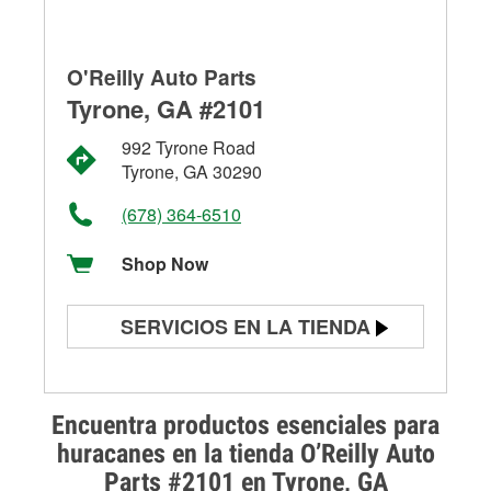
O'Reilly Auto Parts
Tyrone, GA #2101
992 Tyrone Road
Tyrone, GA 30290
(678) 364-6510
Shop Now
SERVICIOS EN LA TIENDA
Prueba de batería
Prueba de alternadores y
Encuentra productos esenciales para
arrancadores
huracanes en la tienda O’Reilly Auto
Parts #2101 en Tyrone, GA
Revisión de la luz "Check Engine"