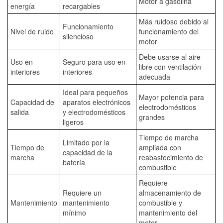
Motor a gasolina
energía
recargables
Más ruidoso debido al
Funcionamiento
Nivel de ruido
funcionamiento del
silencioso
motor
Debe usarse al aire
Uso en
Seguro para uso en
libre con ventilación
interiores
interiores
adecuada
Ideal para pequeños
Mayor potencia para
Capacidad de
aparatos electrónicos
electrodomésticos
salida
y electrodomésticos
grandes
ligeros
Tiempo de marcha
Limitado por la
Tiempo de
ampliada con
capacidad de la
marcha
reabastecimiento de
batería
combustible
Requiere
Requiere un
almacenamiento de
Mantenimiento
mantenimiento
combustible y
mínimo
mantenimiento del
motor