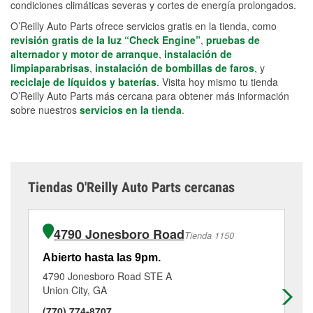
condiciones climáticas severas y cortes de energía prolongados.
O’Reilly Auto Parts ofrece servicios gratis en la tienda, como
revisión gratis de la luz “Check Engine”
,
pruebas de
alternador y motor de arranque
,
instalación de
limpiaparabrisas
,
instalación de bombillas de faros
, y
reciclaje de líquidos y baterías
. Visita hoy mismo tu tienda
O’Reilly Auto Parts más cercana para obtener más información
sobre nuestros
servicios en la tienda
.
Tiendas O'Reilly Auto Parts cercanas
4790 Jonesboro Road
Tienda 1150
Abierto hasta las 9pm.
Ab
4790 Jonesboro Road STE A
29
Union City, GA
Ne
(770) 774-8707
(7