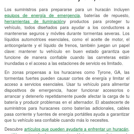
Los suministros para prepararse para un huracán incluyen
Reciclaje de baterías y aceite
equipos de energía de emergencia
, baterías de repuesto,
herramientas de iluminación
y productos para proteger tu
Instalación de bombillas de faros
vehículo, todos diseñados para ayudar a los conductores a
Instalación de limpiaparabrisas
mantenerse seguros y móviles durante tormentas severas. Los
líquidos automotrices esenciales, como el aceite de motor, el
Programa de Préstamo de
anticongelante y el líquido de frenos, también juegan un papel
clave: mantener tu vehículo en buen estado garantiza que
Herramientas
funcione de manera confiable cuando las carreteras están
inundadas o el acceso a las estaciones de servicio es limitado.
Rectificación de tambores y discos de
freno
En zonas propensas a los huracanes como Tyrone, GA, las
tormentas fuertes pueden causar cortes de energía y limitar el
Hurricane Supplies
acceso a servicios esenciales. Usar tu vehículo para alimentar
dispositivos de emergencia, hacer funcionar accesorios o
Conoce más
arrancar y detenerlo repetidamente puede afectar la carga de tu
batería y producir problemas en el alternador. El abastecerte de
suministros para huracanes como baterías adicionales, cables
pasa corriente y fuentes de energía portátiles ayuda a garantizar
que tu vehículo sea confiable cuando más lo necesites.
Descubre
artículos que pueden ayudarte a enfrentar un huracán,