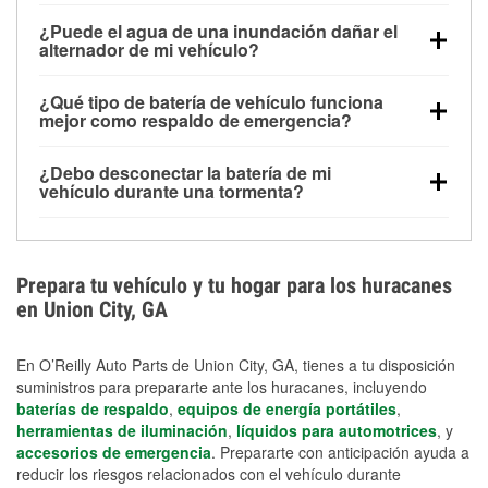
Una batería completamente cargada puede
¿Puede el agua de una inundación dañar el
alimentar pequeños accesorios durante un tiempo
alternador de mi vehículo?
limitado, pero el uso repetido sin conducir el vehículo
Sí. Los alternadores suelen estar montados en la
puede descargarla rápidamente. Se recomienda
¿Qué tipo de batería de vehículo funciona
parte baja del compartimento del motor y pueden
contar con un equipo de carga de respaldo para
mejor como respaldo de emergencia?
dañarse si se sumergen, lo que puede provocar una
cortes prolongados.
Las baterías AGM y marinas se usan comúnmente
falla en el sistema de carga y que la batería se agote
¿Debo desconectar la batería de mi
para aplicaciones de ciclo profundo porque son
días después de la exposición.
vehículo durante una tormenta?
selladas, resistentes a las vibraciones y más
Desconectarla puede ayudar a prevenir ciertas
adecuadas para ciclos repetidos de descarga
sobrecargas eléctricas, pero no te protegerá contra
profunda y recarga.
los daños por inundación. Evitar el agua estancada y
Prepara tu vehículo y tu hogar para los huracanes
preparar opciones de carga de respaldo son
en Union City, GA
medidas de protección más efectivas.
En O’Reilly Auto Parts de Union City, GA, tienes a tu disposición
suministros para prepararte ante los huracanes, incluyendo
baterías de respaldo
,
equipos de energía portátiles
,
herramientas de iluminación
,
líquidos para automotrices
, y
accesorios de emergencia
. Prepararte con anticipación ayuda a
reducir los riesgos relacionados con el vehículo durante