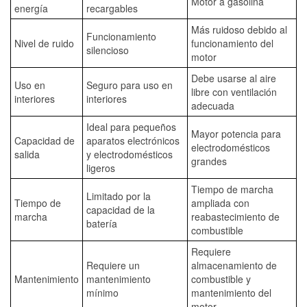
Motor a gasolina
energía
recargables
Más ruidoso debido al
Funcionamiento
Nivel de ruido
funcionamiento del
silencioso
motor
Debe usarse al aire
Uso en
Seguro para uso en
libre con ventilación
interiores
interiores
adecuada
Ideal para pequeños
Mayor potencia para
Capacidad de
aparatos electrónicos
electrodomésticos
salida
y electrodomésticos
grandes
ligeros
Tiempo de marcha
Limitado por la
Tiempo de
ampliada con
capacidad de la
marcha
reabastecimiento de
batería
combustible
Requiere
Requiere un
almacenamiento de
Mantenimiento
mantenimiento
combustible y
mínimo
mantenimiento del
motor