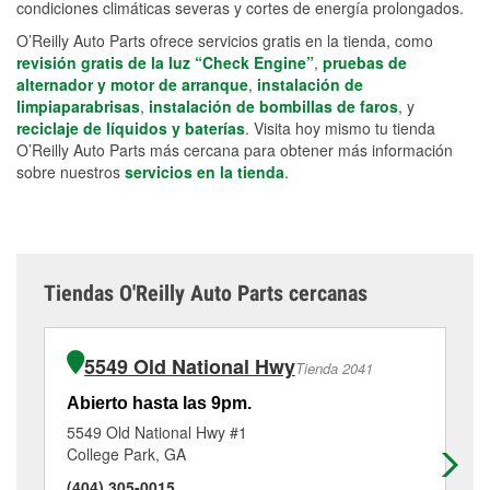
condiciones climáticas severas y cortes de energía prolongados.
O’Reilly Auto Parts ofrece servicios gratis en la tienda, como
revisión gratis de la luz “Check Engine”
,
pruebas de
alternador y motor de arranque
,
instalación de
limpiaparabrisas
,
instalación de bombillas de faros
, y
reciclaje de líquidos y baterías
. Visita hoy mismo tu tienda
O’Reilly Auto Parts más cercana para obtener más información
sobre nuestros
servicios en la tienda
.
Tiendas O'Reilly Auto Parts cercanas
5549 Old National Hwy
Tienda 2041
Abierto hasta las 9pm.
Ab
5549 Old National Hwy #1
99
College Park, GA
Ty
(404) 305-0015
(6