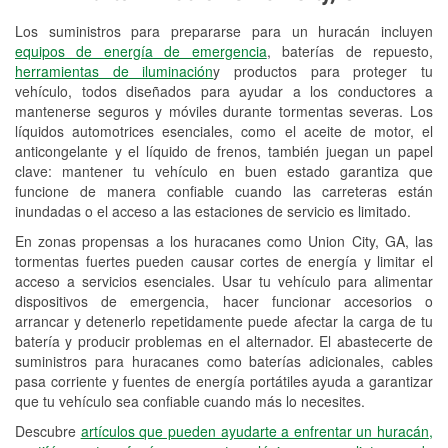
Los suministros para prepararse para un huracán incluyen
Reciclaje de baterías y aceite
equipos de energía de emergencia
, baterías de repuesto,
herramientas de iluminación
y productos para proteger tu
Instalación de bombillas de faros
vehículo, todos diseñados para ayudar a los conductores a
Instalación de limpiaparabrisas
mantenerse seguros y móviles durante tormentas severas. Los
líquidos automotrices esenciales, como el aceite de motor, el
Programa de Préstamo de
anticongelante y el líquido de frenos, también juegan un papel
clave: mantener tu vehículo en buen estado garantiza que
Herramientas
funcione de manera confiable cuando las carreteras están
inundadas o el acceso a las estaciones de servicio es limitado.
Rectificación de tambores y discos de
freno
En zonas propensas a los huracanes como Union City, GA, las
tormentas fuertes pueden causar cortes de energía y limitar el
Hurricane Supplies
acceso a servicios esenciales. Usar tu vehículo para alimentar
dispositivos de emergencia, hacer funcionar accesorios o
Conoce más
arrancar y detenerlo repetidamente puede afectar la carga de tu
batería y producir problemas en el alternador. El abastecerte de
suministros para huracanes como baterías adicionales, cables
pasa corriente y fuentes de energía portátiles ayuda a garantizar
que tu vehículo sea confiable cuando más lo necesites.
Descubre
artículos que pueden ayudarte a enfrentar un huracán,