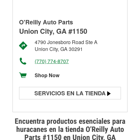
O'Reilly Auto Parts
Union City, GA #1150
4790 Jonesboro Road Ste A
Union City, GA 30291
(770) 774-8707
Shop Now
SERVICIOS EN LA TIENDA
Prueba de batería
Prueba de alternadores y
Encuentra productos esenciales para
arrancadores
huracanes en la tienda O’Reilly Auto
Parts #1150 en Union City, GA
Revisión de la luz "Check Engine"