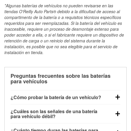
*Algunas baterías de vehículos no pueden revisarse en las
tiendas O'Reilly Auto Parts® debido a la dificultad de acceso al
compartimento de la batería o a requisitos técnicos específicos
requeridos para ser reemplazadas. Si la batería del vehículo es
inaccesible, requiere un proceso de desmontaje extenso para
poder acceder a ella, o si el fabricante requiere un dispositivo de
retención de carga o un reinicio del sistema durante la
instalación, es posible que no sea elegible para el servicio de
instalación en tienda.
Preguntas frecuentes sobre las baterías
para vehículos
¿Cómo probar la batería de un vehículo?
Puedes probar la batería de un vehículo de varias
¿Cuáles son las señales de una batería
maneras. El método más rápido es utilizar un
para vehículo débil?
multímetro: con el vehículo apagado, conecta los
Una batería débil suele dar algunas señales de
cables a las terminales de la batería y verifica el
¿Cuánto tiempo duran las baterías para