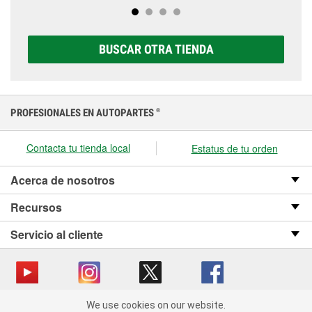
baterías Super Start®, que incluye opciones AGM,
prueben a la primera señal de avería.
Premium, Extreme y Platinum para elegir la que sea
correcta para tu vehículo y presupuesto.
BUSCAR OTRA TIENDA
PROFESIONALES EN AUTOPARTES
®
Contacta tu tienda local
Estatus de tu orden
Acerca de nosotros
Recursos
Servicio al cliente
We use cookies on our website.
Copyright © 2008-2026 O’Reilly Auto Parts v OST_3.2.0.0.729 (3) cv1361