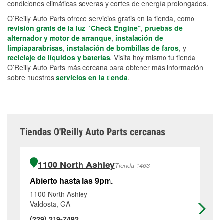
condiciones climáticas severas y cortes de energía prolongados.
O’Reilly Auto Parts ofrece servicios gratis en la tienda, como
revisión gratis de la luz “Check Engine”
,
pruebas de
alternador y motor de arranque
,
instalación de
limpiaparabrisas
,
instalación de bombillas de faros
, y
reciclaje de líquidos y baterías
. Visita hoy mismo tu tienda
O’Reilly Auto Parts más cercana para obtener más información
sobre nuestros
servicios en la tienda
.
Tiendas O'Reilly Auto Parts cercanas
1100 North Ashley
Tienda 1463
Abierto hasta las 9pm.
Ab
1100 North Ashley
40
Valdosta, GA
Ha
(229) 219-7492
(2