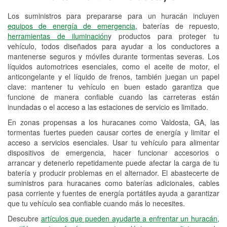
Los suministros para prepararse para un huracán incluyen
Reciclaje de baterías y aceite
equipos de energía de emergencia
, baterías de repuesto,
herramientas de iluminación
y productos para proteger tu
Instalación de bombillas de faros
vehículo, todos diseñados para ayudar a los conductores a
Instalación de limpiaparabrisas
mantenerse seguros y móviles durante tormentas severas. Los
líquidos automotrices esenciales, como el aceite de motor, el
Programa de Préstamo de
anticongelante y el líquido de frenos, también juegan un papel
clave: mantener tu vehículo en buen estado garantiza que
Herramientas
funcione de manera confiable cuando las carreteras están
inundadas o el acceso a las estaciones de servicio es limitado.
Rectificación de tambores y discos de
freno
En zonas propensas a los huracanes como Valdosta, GA, las
tormentas fuertes pueden causar cortes de energía y limitar el
Hurricane Supplies
acceso a servicios esenciales. Usar tu vehículo para alimentar
dispositivos de emergencia, hacer funcionar accesorios o
Conoce más
arrancar y detenerlo repetidamente puede afectar la carga de tu
batería y producir problemas en el alternador. El abastecerte de
suministros para huracanes como baterías adicionales, cables
pasa corriente y fuentes de energía portátiles ayuda a garantizar
que tu vehículo sea confiable cuando más lo necesites.
Descubre
artículos que pueden ayudarte a enfrentar un huracán,