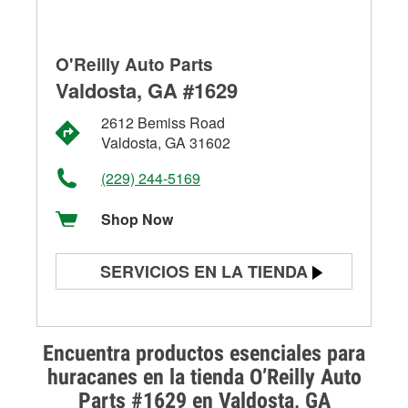
O'Reilly Auto Parts
Valdosta, GA #1629
2612 Bemiss Road
Valdosta, GA 31602
(229) 244-5169
Shop Now
SERVICIOS EN LA TIENDA
Prueba de batería
Prueba de alternadores y
Encuentra productos esenciales para
arrancadores
huracanes en la tienda O’Reilly Auto
Parts #1629 en Valdosta, GA
Revisión de la luz "Check Engine"