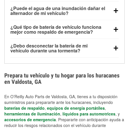
Una batería completamente cargada puede
¿Puede el agua de una inundación dañar el
alimentar pequeños accesorios durante un tiempo
alternador de mi vehículo?
limitado, pero el uso repetido sin conducir el vehículo
Sí. Los alternadores suelen estar montados en la
puede descargarla rápidamente. Se recomienda
¿Qué tipo de batería de vehículo funciona
parte baja del compartimento del motor y pueden
contar con un equipo de carga de respaldo para
mejor como respaldo de emergencia?
dañarse si se sumergen, lo que puede provocar una
cortes prolongados.
Las baterías AGM y marinas se usan comúnmente
falla en el sistema de carga y que la batería se agote
¿Debo desconectar la batería de mi
para aplicaciones de ciclo profundo porque son
días después de la exposición.
vehículo durante una tormenta?
selladas, resistentes a las vibraciones y más
Desconectarla puede ayudar a prevenir ciertas
adecuadas para ciclos repetidos de descarga
sobrecargas eléctricas, pero no te protegerá contra
profunda y recarga.
los daños por inundación. Evitar el agua estancada y
Prepara tu vehículo y tu hogar para los huracanes
preparar opciones de carga de respaldo son
en Valdosta, GA
medidas de protección más efectivas.
En O’Reilly Auto Parts de Valdosta, GA, tienes a tu disposición
suministros para prepararte ante los huracanes, incluyendo
baterías de respaldo
,
equipos de energía portátiles
,
herramientas de iluminación
,
líquidos para automotrices
, y
accesorios de emergencia
. Prepararte con anticipación ayuda a
reducir los riesgos relacionados con el vehículo durante