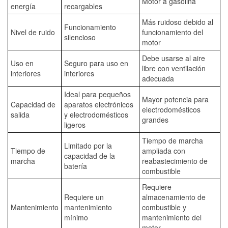
Motor a gasolina
energía
recargables
Más ruidoso debido al
Funcionamiento
Nivel de ruido
funcionamiento del
silencioso
motor
Debe usarse al aire
Uso en
Seguro para uso en
libre con ventilación
interiores
interiores
adecuada
Ideal para pequeños
Mayor potencia para
Capacidad de
aparatos electrónicos
electrodomésticos
salida
y electrodomésticos
grandes
ligeros
Tiempo de marcha
Limitado por la
Tiempo de
ampliada con
capacidad de la
marcha
reabastecimiento de
batería
combustible
Requiere
Requiere un
almacenamiento de
Mantenimiento
mantenimiento
combustible y
mínimo
mantenimiento del
motor