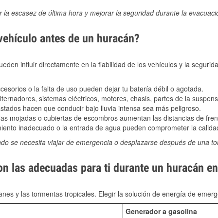
ir la escasez de última hora y mejorar la seguridad durante la evacuac
 vehículo antes de un huracán?
den influir directamente en la fiabilidad de los vehículos y la segurid
sorios o la falta de uso pueden dejar tu batería débil o agotada.
ernadores, sistemas eléctricos, motores, chasis, partes de la suspens
stados hacen que conducir bajo lluvia intensa sea más peligroso.
as mojadas o cubiertas de escombros aumentan las distancias de frena
ento inadecuado o la entrada de agua pueden comprometer la calidad
ndo se necesita viajar de emergencia o desplazarse después de una t
on las adecuadas para ti durante un huracán en
nes y las tormentas tropicales. Elegir la solución de energía de eme
Generador a gasolina