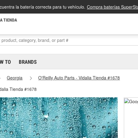
cuentra la batería correcta para tu vehículo.
Compra baterías SuperSta
LA TIENDA
W TO
BRANDS
Georgia
O'Reilly Auto Parts - Vidalia Tienda #1678
idalia Tienda #1678