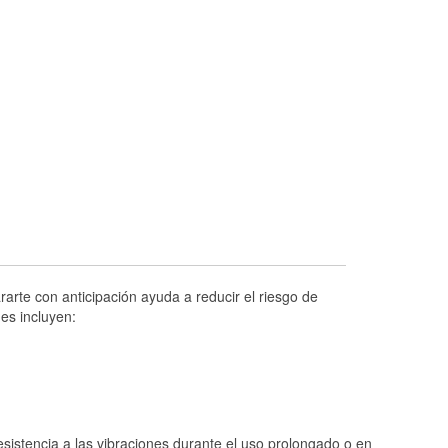
Prueba de alternadores y arrancadores
Revisión de la luz "Check Engine"
Reciclaje de baterías y aceite
Instalación de bombillas de faros
Instalación de limpiaparabrisas
Programa de Préstamo de Herramientas
Rectificación de tambores y discos de
freno
Mangueras hidráulicas a la medida
Hurricane Supplies
arte con anticipación ayuda a reducir el riesgo de
Conoce más
es incluyen:
istencia a las vibraciones durante el uso prolongado o en