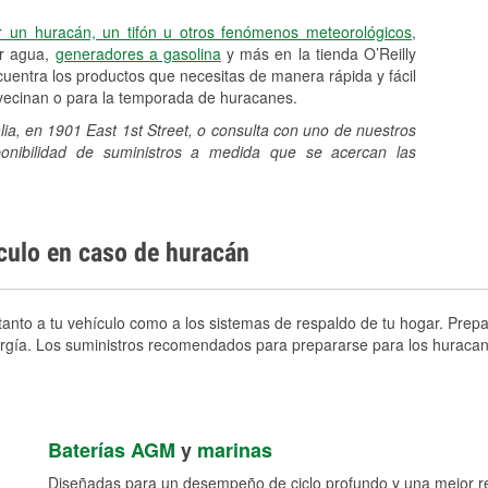
r un huracán, un tifón u otros fenómenos meteorológicos
,
er agua,
generadores a gasolina
y más en la tienda O’Reilly
uentra los productos que necesitas de manera rápida y fácil
avecinan o para la temporada de huracanes.
lia, en 1901 East 1st Street, o consulta con uno de nuestros
sponibilidad de suministros a medida que se acercan las
ículo en caso de huracán
anto a tu vehículo como a los sistemas de respaldo de tu hogar. Prepar
nergía. Los suministros recomendados para prepararse para los huracan
Baterías AGM
y
marinas
Diseñadas para un desempeño de ciclo profundo y una mejor res