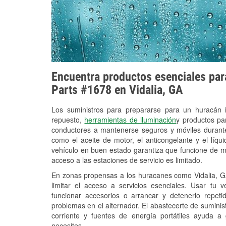
Encuentra productos esenciales para
Parts #1678 en Vidalia, GA
Los suministros para prepararse para un huracán
repuesto,
herramientas de iluminación
y productos pa
conductores a mantenerse seguros y móviles durante
como el aceite de motor, el anticongelante y el líq
vehículo en buen estado garantiza que funcione de m
acceso a las estaciones de servicio es limitado.
En zonas propensas a los huracanes como Vidalia, GA
limitar el acceso a servicios esenciales. Usar tu 
funcionar accesorios o arrancar y detenerlo repet
problemas en el alternador. El abastecerte de sumini
corriente y fuentes de energía portátiles ayuda a
necesites.