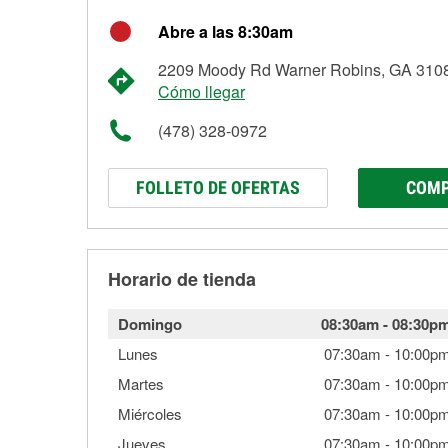
Abre a las 8:30am
2209 Moody Rd Warner Robins, GA 310
Cómo llegar
(478) 328-0972
FOLLETO DE OFERTAS
COMP
Horario de tienda
Domingo
08:30am
-
08:30p
Lunes
07:30am
-
10:00p
Martes
07:30am
-
10:00p
Miércoles
07:30am
-
10:00p
Jueves
07:30am
-
10:00p