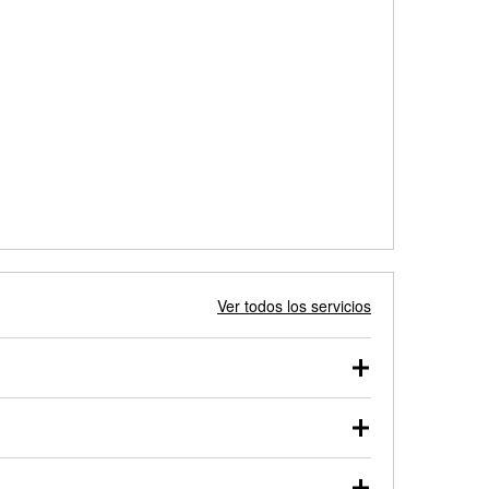
Ver todos los servicios
 autos, camionetas, SUVs, vehículos comerciales y
 probarse dentro o fuera del vehículo y cargarse en
uno de nuestros profesionales te ayudará a encontrar
otor de arranque o alternador. Lleva tu vehículo a tu