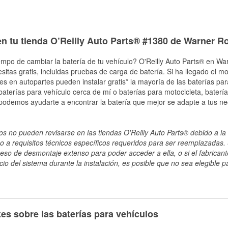
en tu tienda O’Reilly Auto Parts® #1380 de Warner R
empo de cambiar la batería de tu vehículo? O'Reilly Auto Parts® en Wa
esitas gratis, incluidas pruebas de carga de batería. Si ha llegado el 
les en autopartes pueden instalar gratis* la mayoría de las baterías pa
terías para vehículo cerca de mí o baterías para motocicleta, batería
 podemos ayudarte a encontrar la batería que mejor se adapte a tus ne
s no pueden revisarse en las tiendas O'Reilly Auto Parts® debido a la 
o a requisitos técnicos específicos requeridos para ser reemplazadas. S
ceso de desmontaje extenso para poder acceder a ella, o si el fabricant
cio del sistema durante la instalación, es posible que no sea elegible pa
es sobre las baterías para vehículos