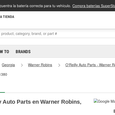
cuentra la batería correcta para tu vehículo.
Compra baterías SuperSta
LA TIENDA
W TO
BRANDS
Georgia
Warner Robins
O'Reilly Auto Parts - Warner 
#1380
y Auto Parts en Warner Robins,