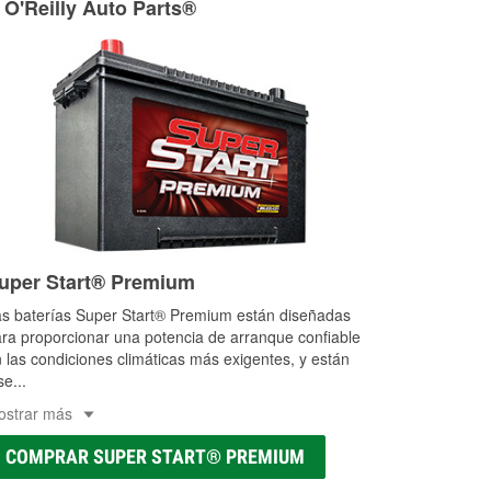
 O'Reilly Auto Parts®
as a la medida en tu tienda local
uper Start® Premium
s baterías Super Start® Premium están diseñadas
ra proporcionar una potencia de arranque confiable
 las condiciones climáticas más exigentes, y están
se
...
ostrar más
COMPRAR SUPER START® PREMIUM