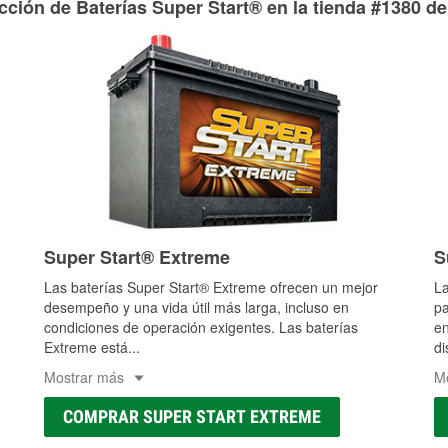
cción de Baterías Super Start® en la tienda #1380 de
Más información acerca del servicio de mangueras hidráulic
Super Start® Extreme
S
Las baterías Super Start® Extreme ofrecen un mejor
La
desempeño y una vida útil más larga, incluso en
pa
condiciones de operación exigentes. Las baterías
en
Extreme está
...
di
Mostrar más
M
COMPRAR SUPER START EXTREME