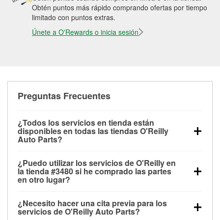
Obtén puntos más rápido comprando ofertas por tiempo
limitado con puntos extras.
Únete a O'Rewards o inicia sesión
Preguntas Frecuentes
¿Todos los servicios en tienda están
disponibles en todas las tiendas O'Reilly
Auto Parts?
Todos los servicios gratuitos de tienda, incluyendo
¿Puedo utilizar los servicios de O'Reilly en
las pruebas de batería, pruebas de alternador y
la tienda #3480 si he comprado las partes
motor de arranque, revisión de la luz “Check Engine”
en otro lugar?
con O'Reilly VeriScan® e instalación de
Puedes solicitar la mayoría de los servicios en tienda
limpiaparabrisas o bombillas, están disponibles en
¿Necesito hacer una cita previa para los
de O'Reilly Auto Parts que estén disponibles en la
todas las tiendas O'Reilly Auto Parts. La tienda
servicios de O'Reilly Auto Parts?
tienda #3480 de Kaneohe, HI aunque hayas