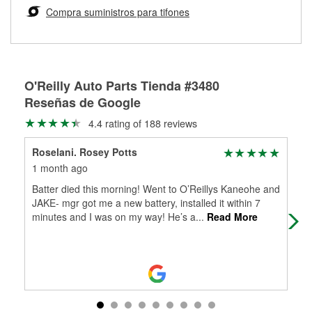
medirán tus tambores o discos para determinar si pueden
Compra suministros para tifones
Más información sobre el Programa de Préstamo de
ser rectificados con seguridad. Si tus tambores o discos no
Herramientas de O'Reilly
pueden ser reutilizados, podemos ayudarte a encontrar las
partes de reemplazo correctas para tu reparación.
Rectificación de tambores y discos de freno
O'Reilly Auto Parts Tienda #3480
Reseñas de Google
4.4 rating of 188 reviews
Roselani. Rosey Potts
Slo
1 month ago
3 m
Batter died this morning! Went to O’Reillys Kaneohe and
I h
JAKE- mgr got me a new battery, installed it within 7
Kan
minutes and I was on my way! He’s a
...
Read More
hel