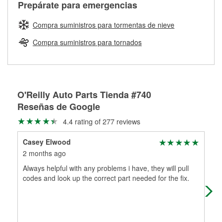
Más información sobre el Programa de Préstamo de
Auto Parts tiene las mangueras y los acoples adecuados
Prepárate para emergencias
traigas tus partes de frenos, nuestros profesionales
Herramientas de O'Reilly
para reparar el sistema hidráulico de tu maquinaria
medirán tus tambores o discos para determinar si pueden
agrícola o de construcción.
Compra suministros para tormentas de nieve
ser rectificados con seguridad. Si tus tambores o discos no
Más información acerca del servicio de mezcla de pintura
pueden ser reutilizados, podemos ayudarte a encontrar las
Compra suministros para tornados
de O'Reilly
partes de reemplazo correctas para tu reparación.
Rectificación de tambores y discos de freno
O'Reilly Auto Parts Tienda #740
Reseñas de Google
4.4 rating of 277 reviews
Casey Elwood
And
2 months ago
2 m
Always helpful with any problems i have, they will pull
Gre
codes and look up the correct part needed for the fix.