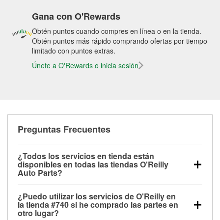
Gana con O'Rewards
Obtén puntos cuando compres en línea o en la tienda.
Obtén puntos más rápido comprando ofertas por tiempo
limitado con puntos extras.
Únete a O'Rewards o inicia sesión
Preguntas Frecuentes
¿Todos los servicios en tienda están
disponibles en todas las tiendas O'Reilly
Auto Parts?
Todos los servicios gratuitos de tienda, incluyendo
¿Puedo utilizar los servicios de O'Reilly en
las pruebas de batería, pruebas de alternador y
la tienda #740 si he comprado las partes en
motor de arranque, revisión de la luz “Check Engine”
otro lugar?