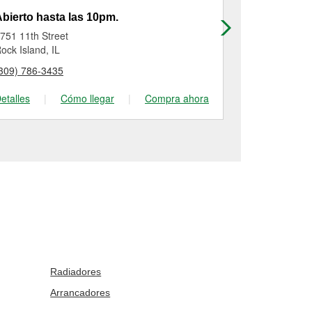
bierto hasta las 10pm.
Abierto has
751 11th Street
721 Avenue O
ock Island, IL
East Moline, 
309) 786-3435
(309) 752-96
etalles
|
Cómo llegar
|
Compra ahora
Detalles
|
Radiadores
Arrancadores