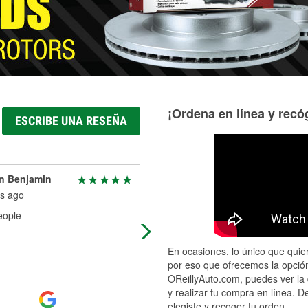
¡Ordena en línea y recóg
ESCRIBE UNA RESEÑA
n Benjamin
Frank F
s ago
2 months ago
eople
Had my part - in & out - no fuss
En ocasiones, lo único que quier
por eso que ofrecemos la opción
OReillyAuto.com, puedes ver la 
y realizar tu compra en línea. D
elegiste y recoger tu orden.