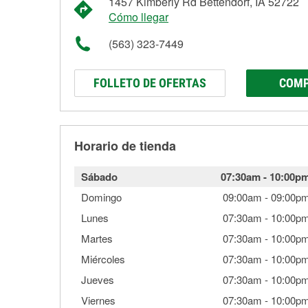
1457 Kimberly Rd Bettendorf, IA 52722
Cómo llegar
(563) 323-7449
FOLLETO DE OFERTAS
COMP
Horario de tienda
Sábado
07:30am
-
10:00p
Domingo
09:00am
-
09:00p
Lunes
07:30am
-
10:00p
Martes
07:30am
-
10:00p
Miércoles
07:30am
-
10:00p
Jueves
07:30am
-
10:00p
Viernes
07:30am
-
10:00p