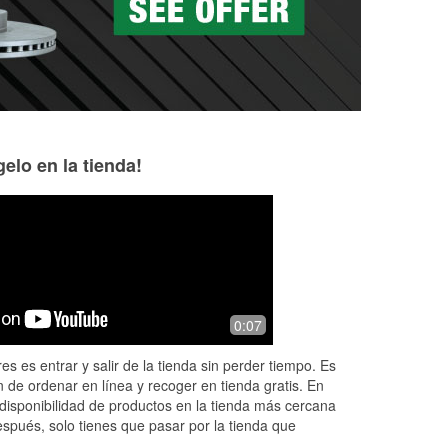
elo en la tienda!
Gema
James Lubinski
3 months ago
3 months ago
Dakota helped me figure out what bulb
Good store very 
0:07
I needed for my headlight beam and
installed it super quick for me too
es es entrar y salir de la tienda sin perder tiempo. Es
!great service
 de ordenar en línea y recoger en tienda gratis. En
disponibilidad de productos en la tienda más cercana
espués, solo tienes que pasar por la tienda que