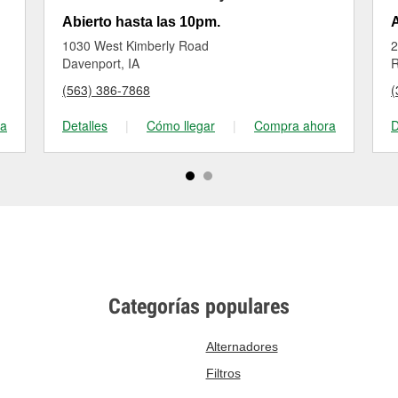
Abierto hasta las 10pm.
A
1030 West Kimberly Road
2
Davenport, IA
R
(563) 386-7868
(
ra
Detalles
|
Cómo llegar
|
Compra ahora
D
Categorías populares
Alternadores
Filtros