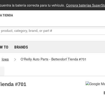
cuentra la batería correcta para tu vehículo.
Compra baterías SuperSta
LA TIENDA
W TO
BRANDS
Iowa
O'Reilly Auto Parts - Bettendorf Tienda #701
Tienda #701