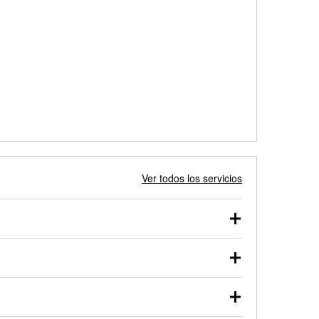
Ver todos los servicios
 autos, camionetas, SUVs, vehículos comerciales y
 probarse dentro o fuera del vehículo y cargarse en
uno de nuestros profesionales te ayudará a encontrar
otor de arranque o alternador. Lleva tu vehículo a tu
y arranque en el estacionamiento, o desmonta el
rueben.