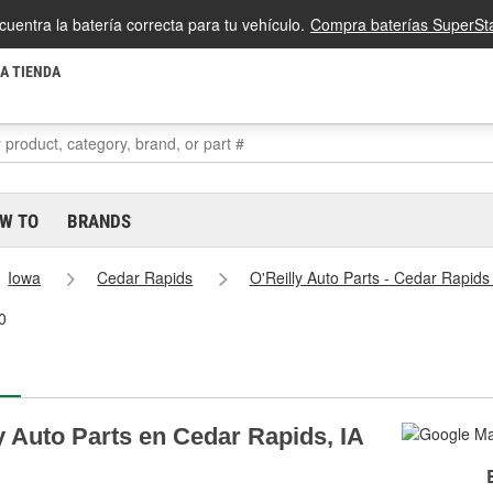
cuentra la batería correcta para tu vehículo.
Compra baterías SuperSta
LA TIENDA
W TO
BRANDS
Iowa
Cedar Rapids
O'Reilly Auto Parts - Cedar Rapid
0
y Auto Parts en Cedar Rapids, IA