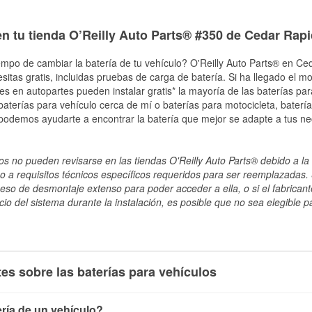
n tu tienda O’Reilly Auto Parts® #350 de Cedar Rapi
empo de cambiar la batería de tu vehículo? O'Reilly Auto Parts® en Ced
esitas gratis, incluidas pruebas de carga de batería. Si ha llegado el 
les en autopartes pueden instalar gratis* la mayoría de las baterías pa
terías para vehículo cerca de mí o baterías para motocicleta, batería
 podemos ayudarte a encontrar la batería que mejor se adapte a tus n
s no pueden revisarse en las tiendas O'Reilly Auto Parts® debido a la 
o a requisitos técnicos específicos requeridos para ser reemplazadas. S
ceso de desmontaje extenso para poder acceder a ella, o si el fabricant
cio del sistema durante la instalación, es posible que no sea elegible pa
es sobre las baterías para vehículos
ría de un vehículo?