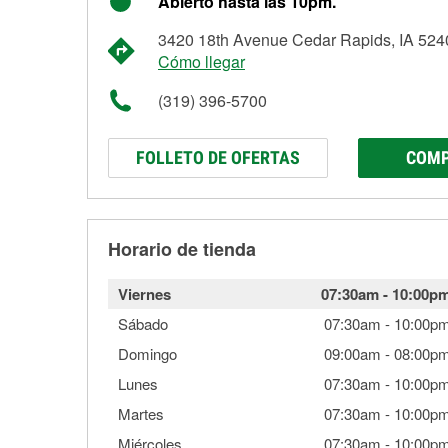
Abierto hasta las 10pm.
3420 18th Avenue Cedar Rapids, IA 524
Cómo llegar
(319) 396-5700
FOLLETO DE OFERTAS
COMP
Horario de tienda
Viernes
07:30am
-
10:00p
Sábado
07:30am
-
10:00p
Domingo
09:00am
-
08:00p
Lunes
07:30am
-
10:00p
Martes
07:30am
-
10:00p
Miércoles
07:30am
-
10:00p