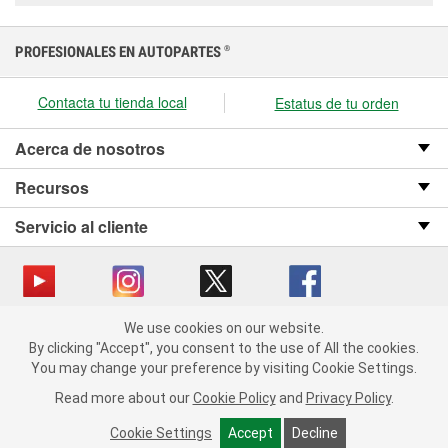
PROFESIONALES EN AUTOPARTES
®
Contacta tu tienda local
Estatus de tu orden
Acerca de nosotros
Recursos
Servicio al cliente
We use cookies on our website.
Copyright © 2008-2026 O’Reilly Auto Parts v OST_3.2.0.0.729 (3) cv1361
We use cookies on our website. By clicking "Accept", you consent
By clicking "Accept", you consent to the use of All the cookies.
catalog_main
to the use of All the cookies.
You may change your preference by visiting Cookie Settings.
You may change your preference by visiting Cookie Settings.
Política de privacidad
Ley de transparencia en las cadenas de suministro
Read more about our
Read more about our
Cookie Policy
Cookie Policy
and
and
Privacy Policy
Privacy Policy
.
.
de California
Cookie Settings
Cookie Settings
Accept
Accept
Decline
Decline