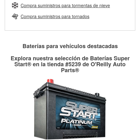
medirán tus tambores o discos para determinar si pueden
Compra suministros para tormentas de nieve
Más información sobre el Programa de Préstamo de
ser rectificados con seguridad. Si tus tambores o discos no
Herramientas de O'Reilly
pueden ser reutilizados, podemos ayudarte a encontrar las
Compra suministros para tornados
partes de reemplazo correctas para tu reparación.
Rectificación de tambores y discos de freno
Baterías para vehículos destacadas
Explora nuestra selección de Baterías Super
Start® en la tienda #5239 de O'Reilly Auto
Parts®