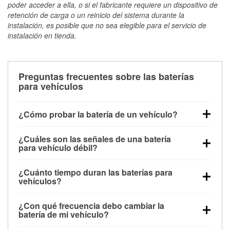
poder acceder a ella, o si el fabricante requiere un dispositivo de
retención de carga o un reinicio del sistema durante la
instalación, es posible que no sea elegible para el servicio de
instalación en tienda.
Preguntas frecuentes sobre las baterías
para vehículos
¿Cómo probar la batería de un vehículo?
Puedes probar la batería de un vehículo de varias
¿Cuáles son las señales de una batería
maneras. El método más rápido es utilizar un
para vehículo débil?
multímetro: con el vehículo apagado, conecta los
Una batería débil suele dar algunas señales de
cables a las terminales de la batería y verifica el
¿Cuánto tiempo duran las baterías para
advertencia. Un arranque lento del motor, faros
voltaje: una batería en buen estado y totalmente
vehículos?
tenues, chasquidos al girar la llave o luces de
cargada debería indicar unos 12.6 voltios. Es
La mayoría de las baterías para vehículos duran
advertencia en el tablero pueden ser indicaciones de
importante saber que las baterías descargadas a
¿Con qué frecuencia debo cambiar la
entre 3 y 5 años. La duración exacta depende de los
que la batería tiene una potencia de carga débil.
veces pueden mostrar una carga completa, y un
batería de mi vehículo?
hábitos de conducción, las condiciones
También puedes notar problemas eléctricos, como
diagnóstico más preciso incluiría realizar una prueba