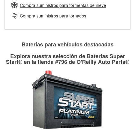
medirán tus tambores o discos para determinar si pueden
Compra suministros para tormentas de nieve
Más información sobre el Programa de Préstamo de
ser rectificados con seguridad. Si tus tambores o discos no
Herramientas de O'Reilly
pueden ser reutilizados, podemos ayudarte a encontrar las
Compra suministros para tornados
partes de reemplazo correctas para tu reparación.
Rectificación de tambores y discos de freno
Baterías para vehículos destacadas
Explora nuestra selección de Baterías Super
Start® en la tienda #796 de O'Reilly Auto Parts®