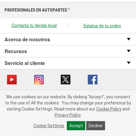
PROFESIONALES EN AUTOPARTES
®
Contacta tu tienda local
Estatus de tu orden
Acerca de nosotros
Recursos
Servicio al cliente
Copyright © 2008-2026 O’Reilly Auto Parts v OST_3.2.0.0.729 (3) cv1361
We use cookies on our website. By clicking "Accept", you consent
catalog_main
to the use of All the cookies.
You may change your preference by
visiting Cookie Settings.
Read more about our
Cookie Policy
and
Política de privacidad
Ley de transparencia en las cadenas de suministro
Privacy Policy
.
de California
Cookie Settings
Accept
Decline