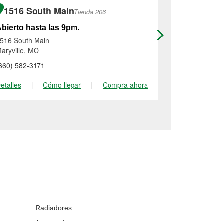
1516 South Main
404 Wes
Tienda 206
bierto hasta las 9pm.
Abierto has
516 South Main
404 West Tay
aryville, MO
Creston, IA
660) 582-3171
(641) 782-70
etalles
|
Cómo llegar
|
Compra ahora
Detalles
|
Radiadores