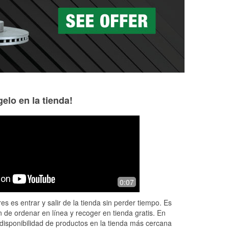
as a la medida en tu tienda local
elo en la tienda!
Courtland Wirtz
bill jenkins
8 months ago
11 months ago
es
Tim is an outstanding worker. Was on
Timothy went over 
0:07
my way home from Greenfield and my
Went above and be
headlights went out. He got the bulbs I
with the issue. Ve
es es entrar y salir de la tienda sin perder tiempo. Es
needed right away and REPLACED
awesome sense of
 de ordenar en línea y recoger en tienda gratis. En
TH
...
Read More
outstanding em
...
disponibilidad de productos en la tienda más cercana