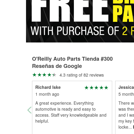
O'Reilly Auto Parts Tienda #300
Reseñas de Google
4.3 rating of 82 reviews
Richard Iske
Jessic
1 month ago
5 month
A great experience. Everything
There w
automotive is ready and easy to
was ther
access. Staff very knowledgeable and
and I wa
helpful.
my key 
locke
...