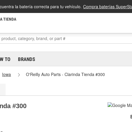
cuentra la batería correcta para tu vehículo.
Compra baterías SuperSta
LA TIENDA
W TO
BRANDS
Iowa
O'Reilly Auto Parts - Clarinda Tienda #300
enda #300