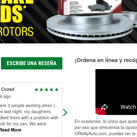
Más información acerca del servicio de mangueras hidráulic
¡Ordena en línea y recóg
ESCRIBE UNA RESEÑA
a Cozad
bryan gore
s ago
5 months ago
ere 3 people working when I
Tim helped me with my battery sav
e last night, my daughters
me so much time
lked there with a problem with
En ocasiones, lo único que quier
fob for my van. We were
por eso que ofrecemos la opción
Read More
OReillyAuto.com, puedes ver la 