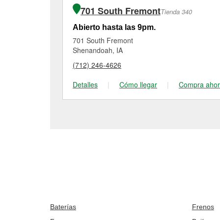
701 South Fremont
Tienda 340
Abierto hasta las 9pm.
701 South Fremont
Shenandoah, IA
(712) 246-4626
Detalles
|
Cómo llegar
|
Compra aho
Baterías
Frenos