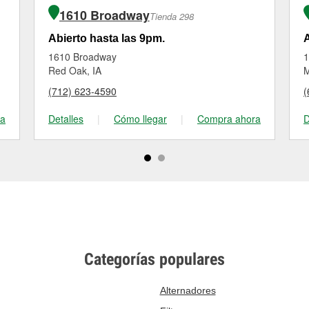
1610 Broadway
Tienda 298
Abierto hasta las 9pm.
A
1610 Broadway
1
Red Oak, IA
M
(712) 623-4590
(
ra
Detalles
|
Cómo llegar
|
Compra ahora
D
Categorías populares
Alternadores