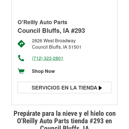
O'Reilly Auto Parts
Council Bluffs, IA #293
2826 West Broadway
Council Bluffs, IA 51501
(712) 323-2801
Shop Now
SERVICIOS EN LA TIENDA
Prueba de batería
Prueba de alternadores y
Prepárate para la nieve y el hielo con
arrancadores
O’Reilly Auto Parts tienda #293 en
Council Bluffs, IA