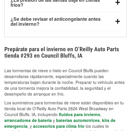
la congelación y ayuda a disolver la sal y la nieve
arranque.
fríos?
derretida en la carretera para mejorar la visibilidad.
Sí. La presión de las llantas normalmente disminuye
¿Se debe revisar el anticongelante antes
alrededor de 1 PSI por cada 10 °F que baja la
del invierno?
temperatura. Puedes obtener más información sobre
Sí. Una mezcla adecuada del anticongelante protege
la baja presión en invierno en nuestro artículo.
el motor contra la congelación, las grietas internas y
el sobrecalentamiento en condiciones de frío
Prepárate para el invierno en O’Reilly Auto Parts
extremo. Aprende cómo comprobar la protección
tienda #293 en Council Bluffs, IA
anticongelante en nuestra sección How-To.
Las tormentas de nieve o hielo en Council Bluffs pueden
desarrollarse rápidamente, especialmente cuando las
temperaturas bajan durante la noche. Preparar tu vehículo antes
de una tormenta mejora la confiabilidad, la seguridad y el
desempeño de arranque en frío.
Los suministros para tormentas de nieve están disponibles en tu
tienda local de O’Reilly Auto Parts 2826 West Broadway en
Council Bluffs, IA, incluyendo
fluidos para invierno
,
arrancadores de batería
y
baterías automotrices
,
kits de
emergencia
, y
accesorios para clima frío
los cuales te