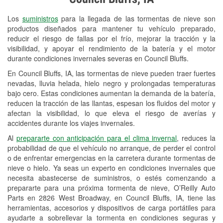
Revisión de la luz "Check Engine"
Los
suministros
para la llegada de las tormentas de nieve son
Reciclaje de baterías y aceite
productos diseñados para mantener tu vehículo preparado,
reducir el riesgo de fallas por el frío, mejorar la tracción y la
Instalación de bombillas de faros
visibilidad, y apoyar el rendimiento de la batería y el motor
Instalación de limpiaparabrisas
durante condiciones invernales severas en Council Bluffs.
En Council Bluffs, IA, las tormentas de nieve pueden traer fuertes
Programa de Préstamo de
nevadas, lluvia helada, hielo negro y prolongadas temperaturas
Herramientas
bajo cero. Estas condiciones aumentan la demanda de la batería,
reducen la tracción de las llantas, espesan los fluidos del motor y
Rectificación de tambores y discos de
afectan la visibilidad, lo que eleva el riesgo de averías y
freno
accidentes durante los viajes invernales.
Al
prepararte con anticipación para el clima invernal
, reduces la
Snowstorm Supplies
probabilidad de que el vehículo no arranque, de perder el control
o de enfrentar emergencias en la carretera durante tormentas de
Tornado Supplies
nieve o hielo. Ya seas un experto en condiciones invernales que
Conoce más
necesita abastecerse de suministros, o estés comenzando a
prepararte para una próxima tormenta de nieve, O’Reilly Auto
Parts en 2826 West Broadway, en Council Bluffs, IA, tiene las
herramientas, accesorios y dispositivos de carga portátiles para
ayudarte a sobrellevar la tormenta en condiciones seguras y