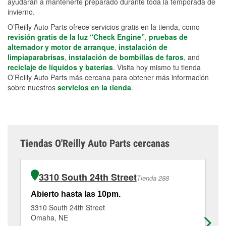
ayudarán a mantenerte preparado durante toda la temporada de
invierno.
O’Reilly Auto Parts ofrece servicios gratis en la tienda, como
revisión gratis de la luz “Check Engine”
,
pruebas de
alternador y motor de arranque
,
instalación de
limpiaparabrisas
,
instalación de bombillas de faros
, and
reciclaje de líquidos y baterías
. Visita hoy mismo tu tienda
O’Reilly Auto Parts más cercana para obtener más información
sobre nuestros
servicios en la tienda
.
Tiendas O'Reilly Auto Parts cercanas
3310 South 24th Street
Tienda 288
Abierto hasta las 10pm.
Ab
3310 South 24th Street
44
Omaha, NE
Om