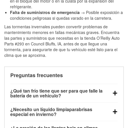
en el bloque del motor o en la culata por la expansión del
refrigerante.
Falta de suministros de emergencia
→ Posible exposición a
condiciones peligrosas si quedas varado en la carretera.
Las tormentas invernales pueden convertir problemas de
mantenimiento menores en fallas mecánicas graves. Encuentra
las partes y suministros que necesitas en la tienda O’Reilly Auto
Parts #293 en Council Bluffs, IA, antes de que llegue una
tormenta, para asegurarte de que tu vehículo esté listo para el
clima que se aproxima.
Preguntas frecuentes
¿Qué tan frío tiene que ser para que falle la
batería de un vehículo?
La capacidad de la batería comienza a disminuir por
¿Necesito un líquido limpiaparabrisas
debajo de los 32 °F y puede perder hasta la mitad de
especial en invierno?
su potencia de arranque cerca de los 0 °F, lo que
Sí. El líquido limpiaparabrisas para invierno resiste
aumenta la probabilidad de que el vehículo no
¿La presión de las llantas baja en climas