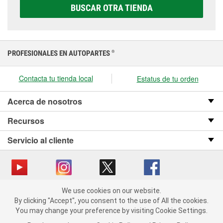
correcta para tu vehículo y presupuesto.
BUSCAR OTRA TIENDA
PROFESIONALES EN AUTOPARTES
®
Contacta tu tienda local
Estatus de tu orden
Acerca de nosotros
Recursos
Servicio al cliente
We use cookies on our website.
Copyright © 2008-2026 O’Reilly Auto Parts v OST_3.2.0.0.729 (3) cv1361
We use cookies on our website. By clicking "Accept", you consent
By clicking "Accept", you consent to the use of All the cookies.
catalog_main
to the use of All the cookies.
You may change your preference by visiting Cookie Settings.
You may change your preference by visiting Cookie Settings.
Política de privacidad
Ley de transparencia en las cadenas de suministro