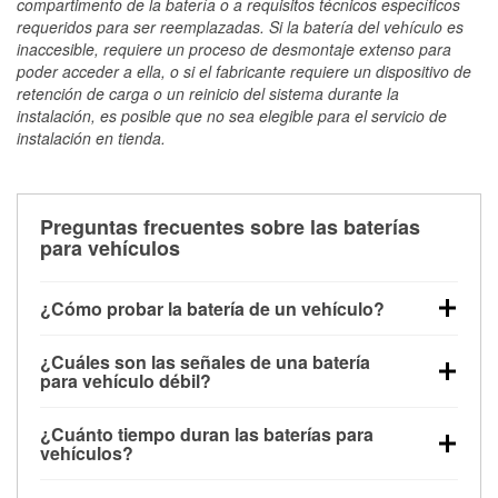
compartimento de la batería o a requisitos técnicos específicos
requeridos para ser reemplazadas. Si la batería del vehículo es
inaccesible, requiere un proceso de desmontaje extenso para
poder acceder a ella, o si el fabricante requiere un dispositivo de
retención de carga o un reinicio del sistema durante la
instalación, es posible que no sea elegible para el servicio de
instalación en tienda.
Preguntas frecuentes sobre las baterías
para vehículos
¿Cómo probar la batería de un vehículo?
Puedes probar la batería de un vehículo de varias
¿Cuáles son las señales de una batería
maneras. El método más rápido es utilizar un
para vehículo débil?
multímetro: con el vehículo apagado, conecta los
Una batería débil suele dar algunas señales de
cables a las terminales de la batería y verifica el
¿Cuánto tiempo duran las baterías para
advertencia. Un arranque lento del motor, faros
voltaje: una batería en buen estado y totalmente
vehículos?
tenues, chasquidos al girar la llave o luces de
cargada debería indicar unos 12.6 voltios. Es
La mayoría de las baterías para vehículos duran
advertencia en el tablero pueden ser indicaciones de
importante saber que las baterías descargadas a