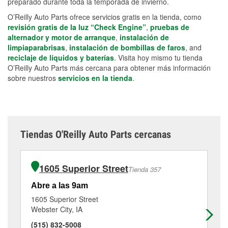
preparado durante toda la temporada de invierno.
O’Reilly Auto Parts ofrece servicios gratis en la tienda, como
revisión gratis de la luz “Check Engine”
,
pruebas de
alternador y motor de arranque
,
instalación de
limpiaparabrisas
,
instalación de bombillas de faros
, and
reciclaje de líquidos y baterías
. Visita hoy mismo tu tienda
O’Reilly Auto Parts más cercana para obtener más información
sobre nuestros
servicios en la tienda
.
Tiendas O'Reilly Auto Parts cercanas
1605 Superior Street
Tienda 357
Abre a las 9am
Ab
1605 Superior Street
93
Webster City, IA
Bo
(515) 832-5008
(5