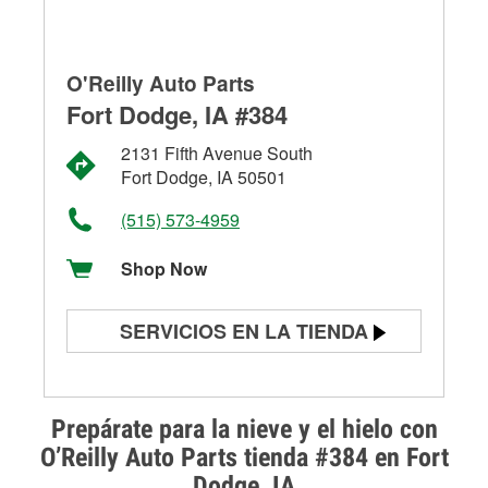
O'Reilly Auto Parts
Fort Dodge, IA #384
2131 Fifth Avenue South
Fort Dodge, IA 50501
(515) 573-4959
Shop Now
SERVICIOS EN LA TIENDA
Prueba de batería
Prueba de alternadores y
Prepárate para la nieve y el hielo con
arrancadores
O’Reilly Auto Parts tienda #384 en Fort
Dodge, IA