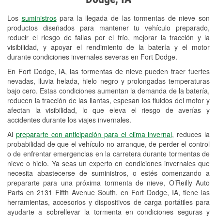
Revisión de la luz "Check Engine"
Los
suministros
para la llegada de las tormentas de nieve son
Reciclaje de baterías y aceite
productos diseñados para mantener tu vehículo preparado,
reducir el riesgo de fallas por el frío, mejorar la tracción y la
Instalación de bombillas de faros
visibilidad, y apoyar el rendimiento de la batería y el motor
Instalación de limpiaparabrisas
durante condiciones invernales severas en Fort Dodge.
En Fort Dodge, IA, las tormentas de nieve pueden traer fuertes
Programa de Préstamo de
nevadas, lluvia helada, hielo negro y prolongadas temperaturas
Herramientas
bajo cero. Estas condiciones aumentan la demanda de la batería,
reducen la tracción de las llantas, espesan los fluidos del motor y
Mezcla de pinturas
afectan la visibilidad, lo que eleva el riesgo de averías y
accidentes durante los viajes invernales.
Rectificación de tambores y discos de
Al
prepararte con anticipación para el clima invernal
, reduces la
freno
probabilidad de que el vehículo no arranque, de perder el control
o de enfrentar emergencias en la carretera durante tormentas de
Mangueras hidráulicas a la medida
nieve o hielo. Ya seas un experto en condiciones invernales que
necesita abastecerse de suministros, o estés comenzando a
Snowstorm Supplies
prepararte para una próxima tormenta de nieve, O’Reilly Auto
Parts en 2131 Fifth Avenue South, en Fort Dodge, IA, tiene las
Tornado Supplies
herramientas, accesorios y dispositivos de carga portátiles para
Conoce más
ayudarte a sobrellevar la tormenta en condiciones seguras y