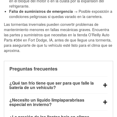
en el bloque del motor o en la culata por la expansión del
refrigerante.
Falta de suministros de emergencia
→ Posible exposición a
condiciones peligrosas si quedas varado en la carretera.
Las tormentas invernales pueden convertir problemas de
mantenimiento menores en fallas mecánicas graves. Encuentra
las partes y suministros que necesitas en la tienda O’Reilly Auto
Parts #384 en Fort Dodge, IA, antes de que llegue una tormenta,
para asegurarte de que tu vehículo esté listo para el clima que se
aproxima.
Preguntas frecuentes
¿Qué tan frío tiene que ser para que falle la
batería de un vehículo?
La capacidad de la batería comienza a disminuir por
¿Necesito un líquido limpiaparabrisas
debajo de los 32 °F y puede perder hasta la mitad de
especial en invierno?
su potencia de arranque cerca de los 0 °F, lo que
Sí. El líquido limpiaparabrisas para invierno resiste
aumenta la probabilidad de que el vehículo no
¿La presión de las llantas baja en climas