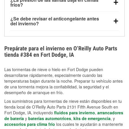
la congelación y ayuda a disolver la sal y la nieve
arranque.
fríos?
derretida en la carretera para mejorar la visibilidad.
Sí. La presión de las llantas normalmente disminuye
¿Se debe revisar el anticongelante antes
alrededor de 1 PSI por cada 10 °F que baja la
del invierno?
temperatura. Puedes obtener más información sobre
Sí. Una mezcla adecuada del anticongelante protege
la baja presión en invierno en nuestro artículo.
el motor contra la congelación, las grietas internas y
el sobrecalentamiento en condiciones de frío
Prepárate para el invierno en O’Reilly Auto Parts
extremo. Aprende cómo comprobar la protección
tienda #384 en Fort Dodge, IA
anticongelante en nuestra sección How-To.
Las tormentas de nieve o hielo en Fort Dodge pueden
desarrollarse rápidamente, especialmente cuando las
temperaturas bajan durante la noche. Preparar tu vehículo antes
de una tormenta mejora la confiabilidad, la seguridad y el
desempeño de arranque en frío.
Los suministros para tormentas de nieve están disponibles en tu
tienda local de O’Reilly Auto Parts 2131 Fifth Avenue South en
Fort Dodge, IA, incluyendo
fluidos para invierno
,
arrancadores
de batería
y
baterías automotrices
,
kits de emergencia
, y
accesorios para clima frío
los cuales te ayudarán a mantenerte